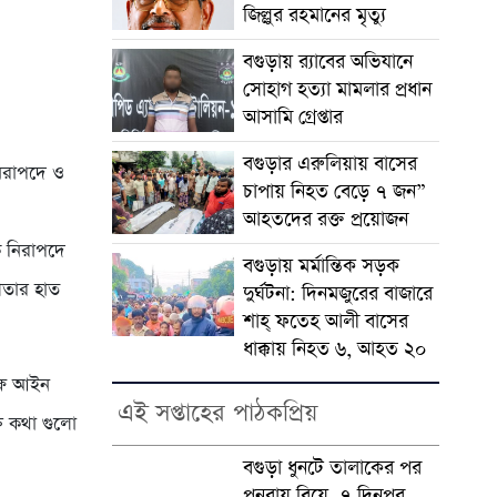
জিল্লুর রহমানের মৃত্যু
‎বগুড়ায় র‍্যাবের অভিযানে
সোহাগ হত্যা মামলার প্রধান
আসামি গ্রেপ্তার
বগুড়ার এরুলিয়ায় বাসের
 নিরাপদে ও
চাপায় নিহত বেড়ে ৭ জন”
আহতদের রক্ত প্রয়োজন
ে নিরাপদে
বগুড়ায় মর্মান্তিক সড়ক
িতার হাত
দুর্ঘটনা: দিনমজুরের বাজারে
শাহ্ ফতেহ আলী বাসের
ধাক্কায় নিহত ৬, আহত ২০
্ষে আইন
এই সপ্তাহের পাঠকপ্রিয়
্ত কথা গুলো
বগুড়া ধুনটে তালাকের পর
পুনরায় বিয়ে, ৭ দিনপর