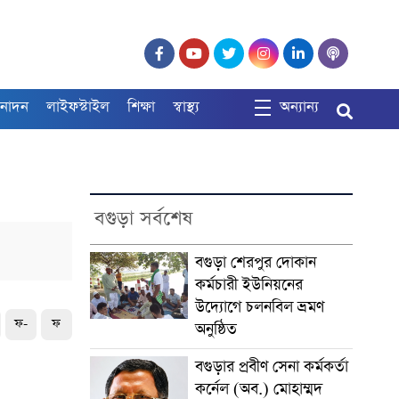
নোদন
লাইফস্টাইল
শিক্ষা
স্বাস্থ্য
অন্যান্য
বগুড়া সর্বশেষ
বগুড়া শেরপুর দোকান
কর্মচারী ইউনিয়নের
উদ্যোগে চলনবিল ভ্রমণ
ফ-
ফ
অনুষ্ঠিত
বগুড়ার প্রবীণ সেনা কর্মকর্তা
কর্নেল (অব.) মোহাম্মদ