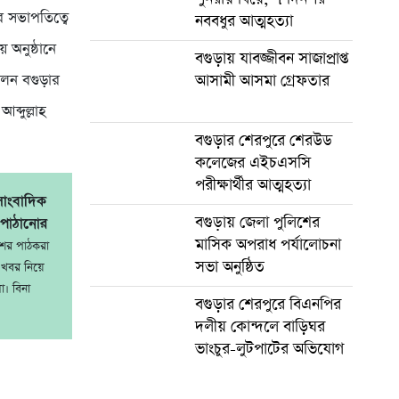
র সভাপতিত্বে
নববধুর আত্মহত্যা
অনুষ্ঠানে
বগুড়ায় যাবজ্জীবন সাজাপ্রাপ্ত
িলেন বগুড়ার
আসামী আসমা গ্রেফতার
্দুল্লাহ
বগুড়ার শেরপুরে শেরউড
কলেজের এইচএসসি
পরীক্ষার্থীর আত্মহত্যা
সাংবাদিক
বগুড়ায় জেলা পুলিশের
 পাঠানোর
মাসিক অপরাধ পর্যালোচনা
শের পাঠকরা
সভা অনুষ্ঠিত
খবর নিয়ে
ো। বিনা
বগুড়ার শেরপুরে বিএনপির
দলীয় কোন্দলে বাড়িঘর
ভাংচুর-লুটপাটের অভিযোগ