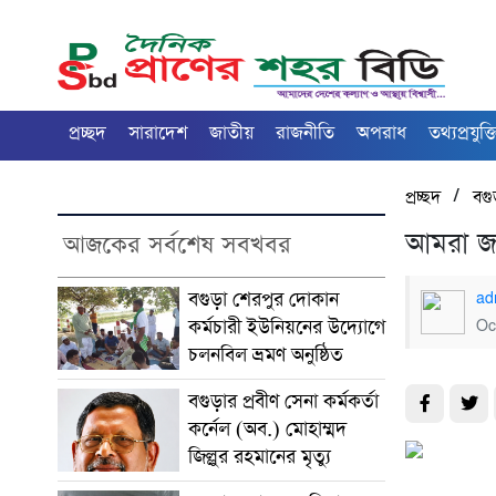
প্রচ্ছদ
সারাদেশ
জাতীয়
রাজনীতি
অপরাধ
তথ্যপ্রযুক্ত
/
প্রচ্ছদ
বগু
আমরা জন
আজকের সর্বশেষ সবখবর
বগুড়া শেরপুর দোকান
ad
কর্মচারী ইউনিয়নের উদ্যোগে
Oc
চলনবিল ভ্রমণ অনুষ্ঠিত
বগুড়ার প্রবীণ সেনা কর্মকর্তা
কর্নেল (অব.) মোহাম্মদ
জিল্লুর রহমানের মৃত্যু