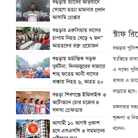
‎বগুড়ায় র‍্যাবের অভিযানে
সোহাগ হত্যা মামলার প্রধান
আসামি গ্রেপ্তার
বগুড়ার এরুলিয়ায় বাসের
স্টাফ রি
চাপায় নিহত বেড়ে ৭ জন”
আহতদের রক্ত প্রয়োজন
বগুড়ার পুলিশ
বগুড়ায় মর্মান্তিক সড়ক
স্বঃস্তিতে র
দুর্ঘটনা: দিনমজুরের বাজারে
এ লক্ষ্যে প
শাহ্ ফতেহ আলী বাসের
রাখার এ চ্য
ধাক্কায় নিহত ৬, আহত ২০
বাড়াতে হবে।
বগুড়া শিবগঞ্জে ইজিবাইক ও
অটোভ্যান চোর চক্রের ৪
মঙ্গলবার সন
সদস্য গ্রেফতার
শৃঙ্খলা ও ন
আগামী ১০ আগস্ট প্রকাশ
বলেন।
হবে এসএসসি ও সমমানের