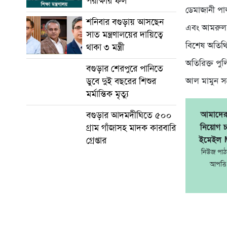
পরীক্ষার ফল
ডেমাজানী পা
শনিবার বগুড়ায় আসছেন
এবং আমরুল ই
সাত মন্ত্রণালয়ের দায়িত্বে
বিশেষ অতিথি 
থাকা ৩ মন্ত্রী
অতিরিক্ত পুল
বগুড়ার শেরপুরে পানিতে
ডুবে দুই বছরের শিশুর
আল মামুন স
মর্মান্তিক মৃত্যু
আমাদের 
বগুড়ার আদমদীঘিতে ৫০০
নিয়োগ চ
গ্রাম গাঁজাসহ মাদক কারবারি
ইমেইল 
গ্রেপ্তার
নিউজ পা
আপত্তি