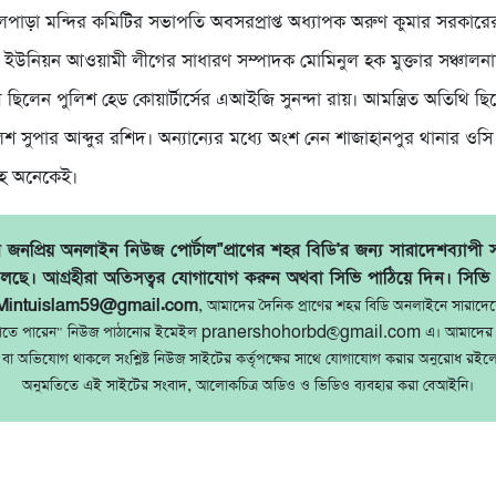
লপাড়া মন্দির কমিটির সভাপতি অবসরপ্রাপ্ত অধ্যাপক অরুণ কুমার সরকারে
উনিয়ন আওয়ামী লীগের সাধারণ সম্পাদক মোমিনুল হক মুক্তার সঞ্চালনায় 
ছিলেন পুলিশ হেড কোয়ার্টার্সের এআইজি সুনন্দা রায়। আমন্ত্রিত অতিথি ছ
িশ সুপার আব্দুর রশিদ। অন্যান্যের মধ্যে অংশ নেন শাজাহানপুর থানার ওসি আব
হ অনেকেই।
জনপ্রিয় অনলাইন নিউজ পোর্টাল"প্রাণের শহর বিডি'র জন্য সারাদেশব্যাপী 
লছে। আগ্রহীরা অতিসত্বর যোগাযোগ করুন অথবা সিভি পাঠিয়ে দিন। সিভি
Mintuislam59@gmail.com
, আমাদের দৈনিক প্রাণের শহর বিডি অনলাইনে সারাদে
ঠাতে পারেন" নিউজ পাঠানোর ইমেইল pranershohorbd@gmail.com এ। আমাদের 
 বা অভিযোগ থাকলে সংশ্লিষ্ট নিউজ সাইটের কর্তৃপক্ষের সাথে যোগাযোগ করার অনুরোধ রইল
অনুমতিতে এই সাইটের সংবাদ, আলোকচিত্র অডিও ও ভিডিও ব্যবহার করা বেআইনি।