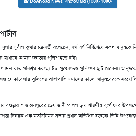
📸 Download News PhotoCard (1080×1080)
পোর্টার
 সুপার সুদীপ কুমার চক্রবর্তী বলেছেন, ধর্ম-বর্ণ নির্বিশেষে সকল মানুষকে
াখার মাধ্যমে আমরা জনতার পুলিশ হতে চাই।
ুলিশ দিন-রাত পরিশ্রম করছে। ঈদ-পুজোতেও পুলিশের ছুটি মিলেনা। মানুষক
ালেঞ্জ মোকাবেলায় পুলিশের পাশাপাশি সমাজের ভালো মানুষদেরকে সহযোগ
্ধ্যায় বগুড়ার শাজাহানপুরের ডেমাজানী পালপাড়ায় শারদীয় দুর্গোৎসব উপলক
িরাপত্তা বিষয়ক এক মতবিনিময় সভায় প্রধান অতিথির বক্তব্যে তিনি উপরোক