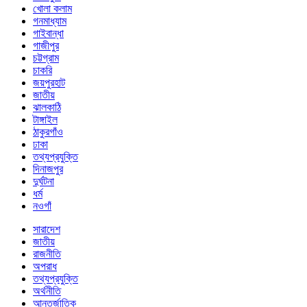
খোলা কলাম
গনমাধ্যাম
গাইবান্ধা
গাজীপুর
চট্টগ্রাম
চাকরি
জয়পুরহাট
জাতীয়
ঝালকাঠি
টাঙ্গাইল
ঠাকুরগাঁও
ঢাকা
তথ্যপ্রযুক্তি
দিনাজপুর
দুর্ঘটনা
ধর্ম
নওগাঁ
সারাদেশ
জাতীয়
রাজনীতি
অপরাধ
তথ্যপ্রযুক্তি
অর্থনীতি
আন্তর্জাতিক