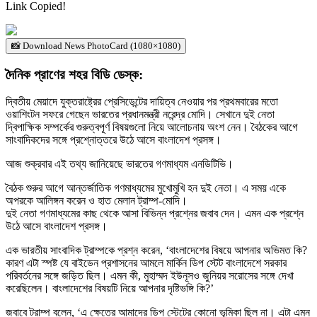
Link Copied!
📸 Download News PhotoCard (1080×1080)
দৈনিক প্রাণের শহর বিডি ডেস্ক:
দ্বিতীয় মেয়াদে যুক্তরাষ্ট্রের প্রেসিডেন্টের দায়িত্ব নেওয়ার পর প্রথমবারের মতো
ওয়াশিংটন সফরে গেছেন ভারতের প্রধানমন্ত্রী নরেন্দ্র মোদি। সেখানে দুই নেতা
দ্বিপাক্ষিক সম্পর্কের গুরুত্বপূর্ণ বিষয়গুলো নিয়ে আলোচনায় অংশ নেন। বৈঠকের আগে
সাংবাদিকদের সঙ্গে প্রশ্নোত্তরে উঠে আসে বাংলাদেশ প্রসঙ্গ।
আজ শুক্রবার এই তথ্য জানিয়েছে ভারতের গণমাধ্যম এনডিটিভি।
বৈঠক শুরুর আগে আন্তর্জাতিক গণমাধ্যমের মুখোমুখি হন দুই নেতা। এ সময় একে
অপরকে আলিঙ্গন করেন ও হাত মেলান ট্রাম্প-মোদি।
দুই নেতা গণমাধ্যমের কাছ থেকে আসা বিভিন্ন প্রশ্নের জবাব দেন। এমন এক প্রশ্নে
উঠে আসে বাংলাদেশ প্রসঙ্গ।
এক ভারতীয় সাংবাদিক ট্রাম্পকে প্রশ্ন করেন, ‘বাংলাদেশের বিষয়ে আপনার অভিমত কি?
কারণ এটা স্পষ্ট যে বাইডেন প্রশাসনের আমলে মার্কিন ডিপ স্টেট বাংলাদেশে সরকার
পরিবর্তনের সঙ্গে জড়িত ছিল। এমন কী, মুহাম্মদ ইউনূসও জুনিয়র সরোসের সঙ্গে দেখা
করেছিলেন। বাংলাদেশের বিষয়টি নিয়ে আপনার দৃষ্টিভঙ্গি কি?’
জবাবে ট্রাম্প বলেন, ‘এ ক্ষেত্রে আমাদের ডিপ স্টেটের কোনো ভূমিকা ছিল না। এটা এমন