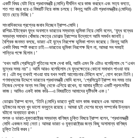
একটি বিষয় যেটা নিয়ে প্রধানমন্ত্রী (মোদি) দীর্ঘদিন ধরে কাজ করছেন এবং সত্য বলতে,
শত শত বছর ধরে এ বিষয়টি নিয়ে কাজ চলছে। কিন্তু আমি এটা প্রধানমন্ত্রীর (মোদির)
হাতে ছেড়ে দিচ্ছি।’
সাংবাদিকদের প্রশ্নের জবাব দিচ্ছেন ট্রাম্প-মোদি।
রাশিয়া-ইউক্রেন যুদ্ধ অবসানে ভারতের সম্ভাব্য ভূমিকা নিয়ে মোদি বলেন, ‘যুদ্ধ বন্ধের
সম্ভাব্য সমাধান খোঁজার ক্ষেত্রে ডোনাল্ড ট্রাম্পের উদ্যোগে আমি সমর্থন জানাই।
বৈশ্বিক জনমত বলছে, ভারত এই যুদ্ধে নিরপেক্ষ ভূমিকা পালন করেছে। কিন্তু আমি
একটা বিষয় স্পষ্ট করতে চাই—ভারতের ভূমিকা নিরপেক্ষ ছিল না, আমরা সব সময়ই
শান্তির পক্ষে ছিলাম।’
‘যখন আমি প্রেসিডেন্ট পুতিনের সঙ্গে দেখা করি, আমি এমন কি এটাও বলেছিলাম যে “এখন
যুদ্ধের সময় নয়”। আমি আরও বলেছিলাম যে যুদ্ধক্ষেত্রে কোনো সমাধান পাওয়া যায়
না। এটা শুধু তখনই পাওয়া যায় যখন সবাই আলোচনার টেবিলে বসে’, যোগ করেন তিনি।
গণমাধ্যমের উদ্দেশে ভারতের প্রধানমন্ত্রী মোদি বলেন, ‘প্রেসিডেন্ট ট্রাম্প সব সময় তার
নিজের দেশকে অন্য সব কিছু থেকে এগিয়ে রাখেন, যা আমার দৃষ্টিতে একটি প্রশংসনীয়
কাজ। আমিও একই কাজ করি—এ বিষয়টিতে আমাদের দৃষ্টিভঙ্গি এক।’
ডোনাল্ড ট্রাম্প বলেন, ‘তিনি (মোদি) ভারতে খুবই ভাল কাজ করছেন এবং আমাদের
দুইজনের মধ্যে খুব ভালো বন্ধুত্ব রয়েছে। আমরা দুই দেশের মধ্যে সম্পর্কের উন্নয়ন
ঘটানো অব্যাহত রাখব।’
শুল্ক ও ভারত-যুক্তরাষ্ট্রের সম্ভাব্য বাণিজ্য চুক্তি বিষয়ে ট্রাম্প বলেন, ‘প্রধানমন্ত্রী
মোদি একজন মহা নেতা। আমরা ভারত ও যুক্তরাষ্ট্রের জন্য কিছু অসামান্য বাণিজ্য
চুক্তি তৈরি করব।’