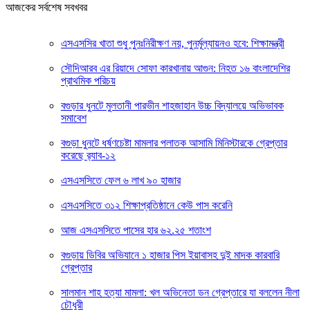
আজকের সর্বশেষ সবখবর
এসএসসির খাতা শুধু পুনঃনিরীক্ষণ নয়, পুনর্মূল্যায়নও হবে: শিক্ষামন্ত্রী
সৌদিআরব এর রিয়াদে সোফা কারখানায় আগুন: নিহত ১৬ বাংলাদেশির
প্রাথমিক পরিচয়
বগুড়ার ধুনটে মুলতানী পারভীন শাহজাহান উচ্চ বিদ্যালয়ে অভিভাবক
সমাবেশ
বগুড়া ধুনটে ধর্ষণচেষ্টা মামলার পলাতক আসামি মিনিস্টারকে গ্রেপ্তার
করেছে র‌্যাব-১২
এসএসসিতে ফেল ৬ লাখ ৯০ হাজার
এসএসসিতে ৩১২ শিক্ষাপ্রতিষ্ঠানে কেউ পাস করেনি
আজ এসএসসিতে পাসের হার ৬২.২৫ শতাংশ
বগুড়ায় ডিবির অভিযানে ১ হাজার পিস ইয়াবাসহ দুই মাদক কারবারি
গ্রেপ্তার
সালমান শাহ হত্যা মামলা: খল অভিনেতা ডন গ্রেপ্তারে যা বললেন নীলা
চৌধুরী