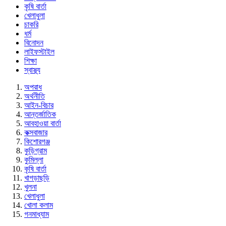
কৃষি বার্তা
খেলাধুলা
চাকরি
ধর্ম
বিনোদন
লাইফস্টাইল
শিক্ষা
স্বাস্থ্য
অপরাধ
অর্থনীতি
আইন-বিচার
আন্তর্জাতিক
আবহাওয়া বার্তা
কক্সবাজার
কিশোরগঞ্জ
কুড়িগ্রাম
কুমিল্লা
কৃষি বার্তা
খাগড়াছড়ি
খুলনা
খেলাধুলা
খোলা কলাম
গনমাধ্যাম