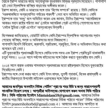
বৈঠকে ট্রাম্প ভারতের কাছে অত্যাধুনিক যুদ্ধবিমান বিক্রির প্রস্তাব দিয়েছেন। পাশাপাশি
দুই নেতা দ্বিপাক্ষিক বাণিজ্য বাড়ানোর অঙ্গীকার করেন।
ট্রাম্প জানান, মোদি ও ভারতের সঙ্গে তার ‘বিশেষ সম্পর্কে’ রয়েছে। তিনি মোদিকে
‘দরকষাকষিতে অপ্রত্যাশিত পর্যায়ের পারদর্শী’ নেতা বলে অভিহিত করেন। মোদি
ট্রাম্পকে তার ‘বন্ধু’ বলে অভিহিত করেন এবং জানান, তিনিও ট্রাম্পের ‘আমেরিকাকে
আবারও মহান রাষ্ট্রে পরিণত কর’ (মেইক আমেরিকা গ্রেট এগেইন) শ্লোগানের মতো
‘মেইক ইন্ডিয়া গ্রেট এগেইন’ আপ্তবাক্যে বিশ্বাসী।
বিশেষজ্ঞরা জানিয়েছেন, হোয়াইট হাউসে মোদি-ট্রাম্পের দ্বিপাক্ষিক আলোচনায় স্থান
পেয়েছে বাণিজ্য, শুল্ক ও অভিবাসনের মতো বিষয়গুলো।
পাশাপাশি বিদেশি বিনিয়োগ, জ্বালানি, প্রতিরক্ষা, প্রযুক্তি, ভিসা ও অভিবাসন নিয়েও কথা
বলেছেন দুই নেতা।
এটি যুক্তরাষ্ট্রে প্রধানমন্ত্রী হিসেবে মোদির দশম সফর এবং ট্রাম্প প্রেসিডেন্ট থাকাকালীন
চতুর্থ সফর। ২০২৪ সালে সর্বশেষ বাইডেনের সঙ্গে বৈঠক করতে যুক্তরাষ্ট্র যান মোদি।
২০১৪ সালে বারাক ওবামার শাসনামলে প্রথমবারের মতো রাষ্ট্রপ্রধান হিসেবে যুক্তরাষ্ট্রে
গিয়েছিলেন মোদি।
ট্রাম্পের সঙ্গে দেখা করার আগে মোদি ইলন মাস্ক, তুলসী গ্যাবার্ড, বিবেক রামাস্বামী ও
জাতীয় নিরাপত্তা উপদেষ্টা মাইকেল ওয়ালজের সঙ্গে বৈঠক করেন।
আমাদের জনপ্রিয় অনলাইন নিউজ পোর্টাল"প্রাণের শহর বিডি'র জন্য সারাদেশব্যাপী
সাংবাদিক নিয়োগ চলছে। আগ্রহীরা অতিসত্বর যোগাযোগ করুন অথবা সিভি পাঠিয়ে
দিন। সিভি পাঠানোর ইমেইল Mintuislam59@gmail.com
, আমাদের দৈনিক
প্রাণের শহর বিডি অনলাইনে সারাদেশের পাঠকরা নিউজ পাঠাতে পারেন" নিউজ পাঠানোর
ইমেইল pranershohorbd@gmail.com এ। আমাদের খবর নিয়ে আপত্তি বা