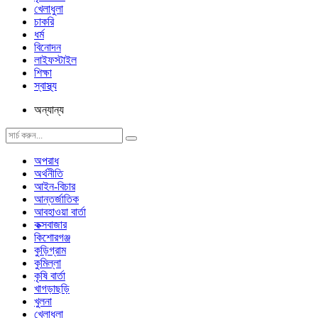
খেলাধুলা
চাকরি
ধর্ম
বিনোদন
লাইফস্টাইল
শিক্ষা
স্বাস্থ্য
অন্যান্য
অপরাধ
অর্থনীতি
আইন-বিচার
আন্তর্জাতিক
আবহাওয়া বার্তা
কক্সবাজার
কিশোরগঞ্জ
কুড়িগ্রাম
কুমিল্লা
কৃষি বার্তা
খাগড়াছড়ি
খুলনা
খেলাধুলা