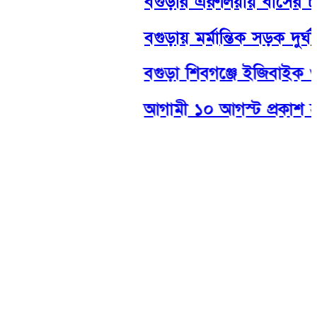
বগুড়ার এরুলিয়ায় বাসের চাপা
বগুড়ায় মর্মান্তিক সড়ক দুর্ঘট
বগুড়া শিবগঞ্জে ইজিবাইক ও অট
আগামী ১০ আগস্ট প্রকাশ হবে