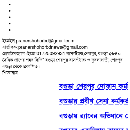
ইমেইল:pranershohorbd@gmail.com
বার্তাকক্ষ:pranershohorbdnews@gmail.com
হোয়াটসঅ্যাপ+ইমো:01725092931 বাসস্ট্যান্ড,শেরপুর, বগুড়া-৫৮৪০
দৈনিক প্রাণের শহর বিডি" বগুড়া শেরপুর বাসস্ট্যান্ড ও দুবলাগাড়ী, শেরপুর
বগুড়া থেকে প্রকাশিত।
শিরোনাম
বগুড়া শেরপুর দোকান কর্মচারী 
বগুড়ার প্রবীণ সেনা কর্মকর্তা কর
‎বগুড়ায় র‍্যাবের অভিযানে সোহাগ