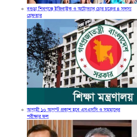
বগুড়া শিবগঞ্জে ইজিবাইক ও অটোভ্যান চোর চক্রের ৪ সদস্য
গ্রেফতার
আগামী ১০ আগস্ট প্রকাশ হবে এসএসসি ও সমমানের
পরীক্ষার ফল