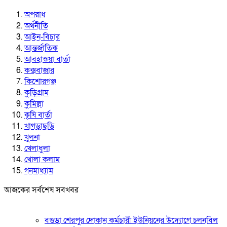
অপরাধ
অর্থনীতি
আইন-বিচার
আন্তর্জাতিক
আবহাওয়া বার্তা
কক্সবাজার
কিশোরগঞ্জ
কুড়িগ্রাম
কুমিল্লা
কৃষি বার্তা
খাগড়াছড়ি
খুলনা
খেলাধুলা
খোলা কলাম
গনমাধ্যাম
আজকের সর্বশেষ সবখবর
বগুড়া শেরপুর দোকান কর্মচারী ইউনিয়নের উদ্যোগে চলনবিল