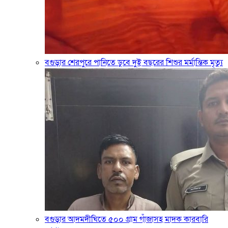
বগুড়ার শেরপুরে পানিতে ডুবে দুই বছরের শিশুর মর্মান্তিক মৃত্যু
বগুড়ার আদমদীঘিতে ৫০০ গ্রাম গাঁজাসহ মাদক কারবারি