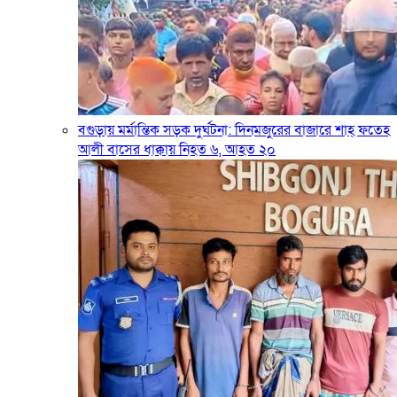
বগুড়ায় মর্মান্তিক সড়ক দুর্ঘটনা: দিনমজুরের বাজারে শাহ্ ফতেহ
আলী বাসের ধাক্কায় নিহত ৬, আহত ২০