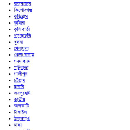
কক্সবাজার
কিশোরগঞ্জ
কুড়িগ্রাম
কুমিল্লা
কৃষি বার্তা
খাগড়াছড়ি
খুলনা
খেলাধুলা
খোলা কলাম
গনমাধ্যাম
গাইবান্ধা
গাজীপুর
চট্টগ্রাম
চাকরি
জয়পুরহাট
জাতীয়
ঝালকাঠি
টাঙ্গাইল
ঠাকুরগাঁও
ঢাকা