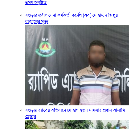
ভ্রমণ অনুষ্ঠিত
বগুড়ার প্রবীণ সেনা কর্মকর্তা কর্নেল (অব.) মোহাম্মদ জিল্লুর
রহমানের মৃত্যু
‎বগুড়ায় র‍্যাবের অভিযানে সোহাগ হত্যা মামলার প্রধান আসামি
গ্রেপ্তার