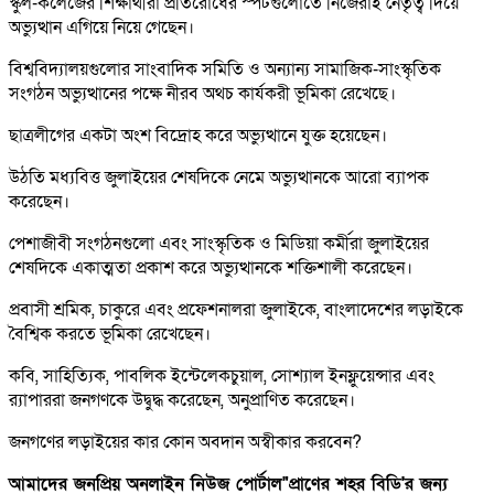
স্কুল-কলেজের শিক্ষার্থীরা প্রতিরোধের স্পটগুলোতে নিজেরাই নেতৃত্ব দিয়ে
অভ্যুত্থান এগিয়ে নিয়ে গেছেন।
বিশ্ববিদ্যালয়গুলোর সাংবাদিক সমিতি ও অন্যান্য সামাজিক-সাংস্কৃতিক
সংগঠন অভ্যুত্থানের পক্ষে নীরব অথচ কার্যকরী ভূমিকা রেখেছে।
ছাত্রলীগের একটা অংশ বিদ্রোহ করে অভ্যুত্থানে যুক্ত হয়েছেন।
উঠতি মধ্যবিত্ত জুলাইয়ের শেষদিকে নেমে অভ্যুত্থানকে আরো ব্যাপক
করেছেন।
পেশাজীবী সংগঠনগুলো এবং সাংস্কৃতিক ও মিডিয়া কর্মীরা জুলাইয়ের
শেষদিকে একাত্মতা প্রকাশ করে অভ্যুত্থানকে শক্তিশালী করেছেন।
প্রবাসী শ্রমিক, চাকুরে এবং প্রফেশনালরা জুলাইকে, বাংলাদেশের লড়াইকে
বৈশ্বিক করতে ভূমিকা রেখেছেন।
কবি, সাহিত্যিক, পাবলিক ইন্টেলেকচুয়াল, সোশ্যাল ইনফ্লুয়েন্সার এবং
র‍্যাপাররা জনগণকে উদ্বুদ্ধ করেছেন, অনুপ্রাণিত করেছেন।
জনগণের লড়াইয়ের কার কোন অবদান অস্বীকার করবেন?
আমাদের জনপ্রিয় অনলাইন নিউজ পোর্টাল"প্রাণের শহর বিডি'র জন্য