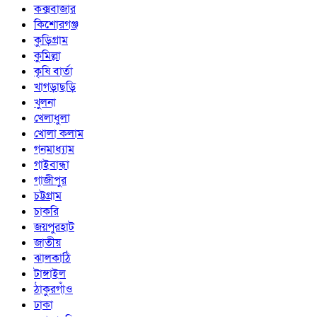
কক্সবাজার
কিশোরগঞ্জ
কুড়িগ্রাম
কুমিল্লা
কৃষি বার্তা
খাগড়াছড়ি
খুলনা
খেলাধুলা
খোলা কলাম
গনমাধ্যাম
গাইবান্ধা
গাজীপুর
চট্টগ্রাম
চাকরি
জয়পুরহাট
জাতীয়
ঝালকাঠি
টাঙ্গাইল
ঠাকুরগাঁও
ঢাকা