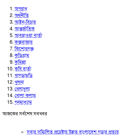
অপরাধ
অর্থনীতি
আইন-বিচার
আন্তর্জাতিক
আবহাওয়া বার্তা
কক্সবাজার
কিশোরগঞ্জ
কুড়িগ্রাম
কুমিল্লা
কৃষি বার্তা
খাগড়াছড়ি
খুলনা
খেলাধুলা
খোলা কলাম
গনমাধ্যাম
আজকের সর্বশেষ সবখবর
সবার সম্মিলিত প্রচেষ্টায় উন্নত বাংলাদেশ গড়ার প্রত্যয়