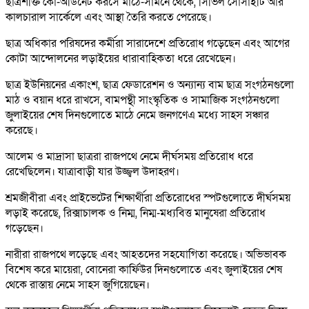
ছাত্রশক্তি কো-অর্ডিনেট করসে মাঠে-সামনে থেকে, সিভিল সোসাইটি আর
কালচারাল সার্কেলে এবং আস্থা তৈরি করতে পেরেছে।
ছাত্র অধিকার পরিষদের কর্মীরা সারাদেশে প্রতিরোধ গড়েছেন এবং আগের
কোটা আন্দোলনের লড়াইয়ের ধারাবাহিকতা ধরে রেখেছেন।
ছাত্র ইউনিয়নের একাংশ, ছাত্র ফেডারেশন ও অন্যান্য বাম ছাত্র সংগঠনগুলো
মাঠ ও বয়ান ধরে রাখসে, বামপন্থী সাংস্কৃতিক ও সামাজিক সংগঠনগুলো
জুলাইয়ের শেষ দিনগুলোতে মাঠে নেমে জনগণেএ মধ্যে সাহস সঞ্চার
করেছে।
আলেম ও মাদ্রাসা ছাত্ররা রাজপথে নেমে দীর্ঘসময় প্রতিরোধ ধরে
রেখেছিলেন। যাত্রাবাড়ী যার উজ্জ্বল উদাহরণ।
শ্রমজীবীরা এবং প্রাইভেটের শিক্ষার্থীরা প্রতিরোধের স্পটগুলোতে দীর্ঘসময়
লড়াই করেছে, রিক্সাচালক ও নিম্ম, নিম্ম-মধ্যবিত্ত মানুষেরা প্রতিরোধ
গড়েছেন।
নারীরা রাজপথে লড়েছে এবং আহতদের সহযোগিতা করেছে। অভিভাবক
বিশেষ করে মায়েরা, বোনেরা কার্ফিউর দিনগুলোতে এবং জুলাইয়ের শেষ
থেকে রাস্তায় নেমে সাহস জুগিয়েছেন।