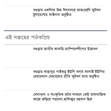
‎বগুড়ায় এরুলিয়া উচ্চ বিদ্যালয়ে আন্তঃশ্রেণি ফুটবল
টুর্নামেন্টের ফাইনাল অনুষ্ঠিত
এই সপ্তাহের পাঠকপ্রিয়
বগুড়ায় জাতীয় কাবাডি চ্যাম্পিয়নশীপের উদ্বোধন
বগুড়ার কাহালুর পাইকড় ইউপি বনাম কালাই ইউপির
চেয়ারম্যান মেম্বারদের প্রীতি ফুটবল ম্যাচ অনুষ্ঠিত
খেলাধূলা ও সাংস্কৃতিক চর্চায় থাকলে কেউ অসামাজিক
কাজে জড়িয়ে পরবেনা.হাফিজুর রহমান হিরু