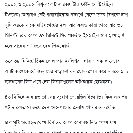
২০০২ ও ২০০৬ বিশ্বকাপে টানা কোয়ার্টার ফাইনালে উঠেছিল
ইংল্যান্ড। আবারও সেই ধারাবাহিকতা রক্ষার্থে সেনেগালের বিপক্ষে চাপ
সৃষ্টি করতে থাকে সাউথগেটের দল। যার ফলও তারা পেয়ে যায় ৩৮
মিনিটে। এর আগে ৩১ মিনিটে পিকফোর্ড ও ইসমাইল সার মুখোমুখি
হলে সারের শট রুখে দেন পিকফোর্ড।
তবে ৩৮ মিনিটে ঠিকই গোল পায় ইংলিশরা। দারুণ এক কাউন্টার
অ্যাটাক থেকে বেলিংহ্যামের বাড়ানো বল থেকে গোল করে দলকে ১-০
ব্যবধানের লিড এনে দেন লিভারপুলের অধিনায়ক হেন্ডারসন।
৪৩ মিনিটে আবারও গোলের সুযোগ পেয়েছিল ইংল্যান্ড। কিন্তু লুক শর
শট দারুণভাবে রুখে দেন সেনেগালের চেলসি গোলরক্ষক মেন্ডি।
চাপ সৃষ্টি অব্যাহত রেখে বিরতির আগে আবারও লিড পেয়ে যায়