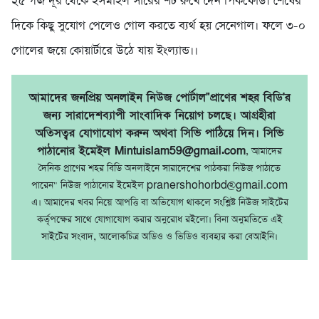
২৫ গজ দূর থেকে ইসমাইল সারের শট রুখে দেন পিকফোর্ড। শেষের
দিকে কিছু সুযোগ পেলেও গোল করতে ব্যর্থ হয় সেনেগাল। ফলে ৩-০
গোলের জয়ে কোয়ার্টারে উঠে যায় ইংল্যান্ড।।
আমাদের জনপ্রিয় অনলাইন নিউজ পোর্টাল"প্রাণের শহর বিডি'র
জন্য সারাদেশব্যাপী সাংবাদিক নিয়োগ চলছে। আগ্রহীরা
অতিসত্বর যোগাযোগ করুন অথবা সিভি পাঠিয়ে দিন। সিভি
পাঠানোর ইমেইল Mintuislam59@gmail.com
, আমাদের
দৈনিক প্রাণের শহর বিডি অনলাইনে সারাদেশের পাঠকরা নিউজ পাঠাতে
পারেন" নিউজ পাঠানোর ইমেইল pranershohorbd@gmail.com
এ। আমাদের খবর নিয়ে আপত্তি বা অভিযোগ থাকলে সংশ্লিষ্ট নিউজ সাইটের
কর্তৃপক্ষের সাথে যোগাযোগ করার অনুরোধ রইলো। বিনা অনুমতিতে এই
সাইটের সংবাদ, আলোকচিত্র অডিও ও ভিডিও ব্যবহার করা বেআইনি।