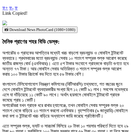
ফ+
ফ-
ফ
Link Copied!
📸 Download News PhotoCard (1080×1080)
দৈনিক প্রাণের শহর বিডি ডেস্ক:
অপারেটর ও গ্রাহকের আপত্তির মধ্যেই খরচ বাড়লো ব্রডব্যান্ড ও মোবাইল ইন্টারনেট
ব্যবহারে। প্রথমবারের মতো ব্রডব্যান্ড সেবায় ১০ শতাংশ সম্পূরক শুল্ক আরোপ করেছে
জাতীয় রাজস্ব বোর্ড (এনবিআর)। এতে ৫শ টাকার সংযোগে গ্রাহককে বাড়তি গুণতে হবে
অন্তত ৭৭ টাকা। আর মোবাইল সেবায় অতিরিক্ত ৩ শতাংশ সম্পূরক শুল্ক আরোপ
করায় ১০০ টাকার রিচার্জে কর দিতে হবে ৫৬ টাকার বেশি।
বাংলাদেশ টেলিযোগাযোগ নিয়ন্ত্রণ কমিশনের (বিটিআরসি) তথ্যমতে, গত বছরের জুনে
দেশে মোবাইল ইন্টারনেট ব্যবহারকারীর সংখ্যা ছিল ১২ কোটি ৯১ লাখ। সবশেষ নভেম্বরে
এসে যা দাঁড়িয়েছে ১১ কোটি ৯০ লাখে। অর্থাৎ ছয়মাসে মোবাইলে ইন্টারনেট গ্রাহক
কমেছে প্রায় ১ কোটি।
অপারেটররা যখন গ্রাহক ধরে রাখার চ্যালেঞ্জে, তখন মোবাইল সেবায় সম্পূরক শুল্ক ২০
শতাংশ থেকে বাড়িয়ে ২৩ শতাংশ করলো এনবিআর। বৃহস্পতিবার (৯ জানুয়ারি) মোবাইলে
কথা বলা ও ইন্টারনেট খরচ বাড়িয়ে অধ্যাদেশ জারি করেছে প্রতিষ্ঠানটি।
এতে সম্পূরক শুল্ক, ভ্যাট ও সারচার্জ মিলিয়ে ২৮ টাকা ১০ পয়সার পরিবর্তে দিতে হবে ২৯
টাকা ৮০ পয়সা। সবমিলিয়ে ১০০ টাকায় সরকার পাবে ৫৬ টাকা ৩০ পয়সা। যা নিয়ে ক্ষুব্ধ