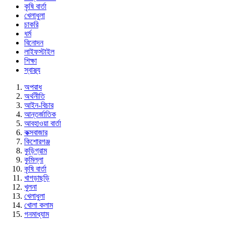
কৃষি বার্তা
খেলাধুলা
চাকরি
ধর্ম
বিনোদন
লাইফস্টাইল
শিক্ষা
স্বাস্থ্য
অপরাধ
অর্থনীতি
আইন-বিচার
আন্তর্জাতিক
আবহাওয়া বার্তা
কক্সবাজার
কিশোরগঞ্জ
কুড়িগ্রাম
কুমিল্লা
কৃষি বার্তা
খাগড়াছড়ি
খুলনা
খেলাধুলা
খোলা কলাম
গনমাধ্যাম