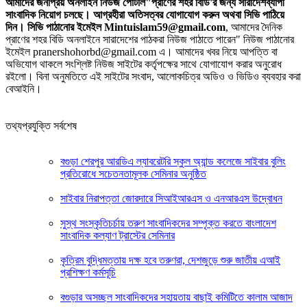
আমাদের জনপ্রিয় অনলাইন নিউজ পোর্টাল"প্রাণের শহর বিডি'র জন্য সারাদেশব্যাপী
সাংবাদিক নিয়োগ চলছে। আগ্রহীরা অতিসত্বর যোগাযোগ করুন অথবা সিভি পাঠিয়ে
দিন। সিভি পাঠানোর ইমেইল Mintuislam59@gmail.com
, আমাদের দৈনিক
প্রাণের শহর বিডি অনলাইনে সারাদেশের পাঠকরা নিউজ পাঠাতে পারেন" নিউজ পাঠানোর
ইমেইল pranershohorbd@gmail.com এ। আমাদের খবর নিয়ে আপত্তি বা
অভিযোগ থাকলে সংশ্লিষ্ট নিউজ সাইটের কর্তৃপক্ষের সাথে যোগাযোগ করার অনুরোধ
রইলো। বিনা অনুমতিতে এই সাইটের সংবাদ, আলোকচিত্র অডিও ও ভিডিও ব্যবহার করা
বেআইনি।
তথ্যপ্রযুক্তি সর্বশেষ
বগুড়া শেরপুর আরডিএ ল্যাবরেটরি স্কুল অ্যান্ড কলেজে সাইবার বুলিং
প্রতিরোধে সচেতনতামূলক সেমিনার অনুষ্ঠিত
সাইবার নিরাপত্তা জোরদারে সিআইআরএস ও এনআরএস উদ্বোধন
সুস্থ সংস্কৃতিচর্চায় তরুণ সাংবাদিকদের সম্পৃক্ত করতে বাংলাদেশ
সাংবাদিক কল্যাণ ট্রাস্টের সেমিনার
কৃত্রিম বুদ্ধিমত্তায় দক্ষ হবে তরুণরা, দেশজুড়ে শুরু জাতীয় এআই
প্রশিক্ষণ কর্মসূচি
বগুড়ার অসচ্ছল সাংবাদিকদের সহায়তায় বাছাই কমিটিতে কালাম আজাদ