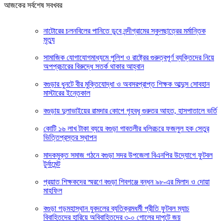
আজকের সর্বশেষ সবখবর
নাটোরের চলনবিলের পানিতে ডুবে নন্দীগ্রামের স্কুলছাত্রের মর্মান্তিক
মৃত্যু
সামাজিক যোগাযোগমাধ্যমে পুলিশ ও রাষ্ট্রের গুরুত্বপূর্ণ ব্যক্তিদের নিয়ে
অপপ্রচারের বিরুদ্ধে সতর্ক থাকার আহ্বান
বগুড়ার ধুনটে বীর মুক্তিযোদ্ধা ও অবসরপ্রাপ্ত শিক্ষক আব্দুস সোবহান
মাস্টারের ইন্তেকাল
বগুড়ায় দুলাভাইয়ের রামদার কোপে গৃহবধূ গুরুতর আহত, হাসপাতালে ভর্তি
কোটি ১৬ লাখ টাকা ব্যয়ে বগুড়া গাবতলীর ধলিরচরে ফজলুল হক সেতুর
ভিত্তিপ্রস্তর স্থাপন
মাদকমুক্ত সমাজ গঠনে বগুড়া সদর উপজেলা বিএনপির উদ্যোগে ফুটবল
টুর্নামেন্ট
প্রয়াত শিক্ষকদের স্মরণে বগুড়া শিবগঞ্জে বন্ধন ৯৮-এর মিলাদ ও দোয়া
মাহফিল
বগুড়া গড়মহাস্থান যুবদলের ব্যতিক্রমধর্মী প্রীতি ফুটবল ম্যাচ
বিবাহিতদের হারিয়ে অবিবাহিতদের ৩-০ গোলের দাপুটে জয়