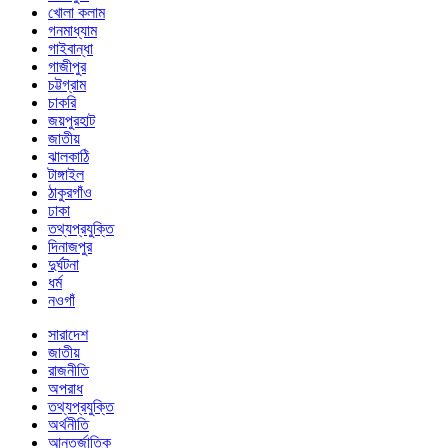
খোলা কলাম
গনমাধ্যাম
গাইবান্ধা
গাজীপুর
চট্টগ্রাম
চাকরি
জয়পুরহাট
জাতীয়
ঝালকাঠি
টাঙ্গাইল
ঠাকুরগাঁও
ঢাকা
তথ্যপ্রযুক্তি
দিনাজপুর
দুর্ঘটনা
ধর্ম
নওগাঁ
সারাদেশ
জাতীয়
রাজনীতি
অপরাধ
তথ্যপ্রযুক্তি
অর্থনীতি
আন্তর্জাতিক