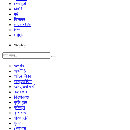
খেলাধুলা
চাকরি
ধর্ম
বিনোদন
লাইফস্টাইল
শিক্ষা
স্বাস্থ্য
অন্যান্য
অপরাধ
অর্থনীতি
আইন-বিচার
আন্তর্জাতিক
আবহাওয়া বার্তা
কক্সবাজার
কিশোরগঞ্জ
কুড়িগ্রাম
কুমিল্লা
কৃষি বার্তা
খাগড়াছড়ি
খুলনা
খেলাধুলা