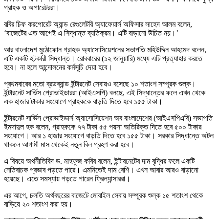
গ্রাহক ও অপারেটররা।
রবির চিফ করপোরেট অ্যান্ড রেগুলেটরি অ্যাফেয়ার্স অফিসার সাহেদ আলম বলেন,
‘বাজেটের এত আগেই এ সিদ্ধান্ত ব্যতিক্রম। এটি বাড়ানো উচিত নয়।’
আর বাংলাদেশ মুঠোফোন গ্রাহক অ্যাসোসিয়েশনের সভাপতি মহিউদ্দিন আহমেদ বলেন,
এটি একটি হটকারী সিদ্ধান্ত। রোববারের (১২ জানুয়ারি) মধ্যে এটি প্রত্যাহার করতে
হবে। না হলে আন্দোলনের কর্মসূচি দেয়া হবে।
প্রথমবারের মতো ব্রডব্যান্ড ইন্টারনেট সেবায়ও বসেছে ১০ শতাংশ সম্পূরক শুল্ক।
ইন্টারনেট সার্ভিস প্রোভাইডাররা (আইএসপি) বলছে, এই সিদ্ধান্তের ফলে এখন থেকে
এক হাজার টাকার সংযোগে গ্রাহককে বাড়তি দিতে হবে ১৫৫ টাকা।
ইন্টারনেট সার্ভিস প্রোভাইডার্স অ্যাসোসিয়েশন অব বাংলাদেশের (আইএসপিএবি) সভাপতি
ইমদাদুল হক বলেন, গ্রাহককে ৭৭ টাকা ৫৫ পয়সা অতিরিক্ত দিতে হবে ৫০০ টাকার
সংযোগে। আর ১ হাজার সংযোগে বাড়তি দিতে হবে ১৫৫ টাকা। সরকার সিদ্ধান্তে অটল
থাকলে আগামী মাস থেকেই নতুন বিল গ্রহণ করা হবে।
এ বিষয়ে অর্থনীতিবিদ ড. মাহফুজ কবির বলেন, ইন্টারনেটের দাম বৃদ্ধির ফলে একটি
নেতিবাচক প্রভাব পড়তে পারে। এমনিতেই দাম বেশি। এখন আবার আরও বাড়ানো
হয়েছে। এতে সমস্যায় পড়তে পারেন ফ্রিল্যান্সাররা।
এর আগে, চলতি অর্থবছরের বাজেটে মোবাইল সেবায় সম্পূরক শুল্ক ১৫ শতাংশ থেকে
বাড়িয়ে ২০ শতাংশ করা হয়।