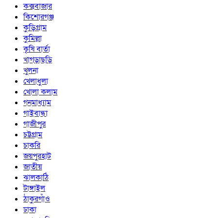
কক্সবাজার
কিশোরগঞ্জ
কুড়িগ্রাম
কুমিল্লা
কৃষি বার্তা
খাগড়াছড়ি
খুলনা
খেলাধুলা
খোলা কলাম
গনমাধ্যাম
গাইবান্ধা
গাজীপুর
চট্টগ্রাম
চাকরি
জয়পুরহাট
জাতীয়
ঝালকাঠি
টাঙ্গাইল
ঠাকুরগাঁও
ঢাকা