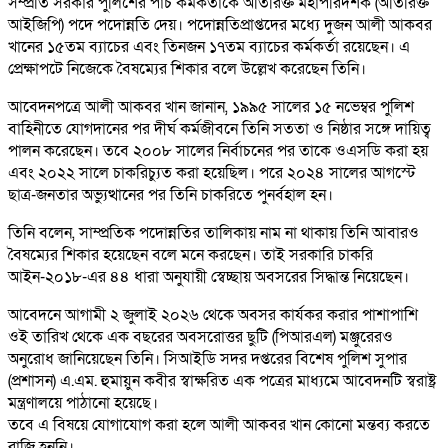
সম্প্রতি সরকার পুলিশের পাঁচ কর্মকর্তাকে অতিরিক্ত মহাপরিদর্শক (অতিরিক্ত
আইজিপি) পদে পদোন্নতি দেয়। পদোন্নতিপ্রাপ্তদের মধ্যে দুজন আলী আকবর
খানের ১৫তম ব্যাচের এবং তিনজন ১৭তম ব্যাচের কর্মকর্তা রয়েছেন। এ
প্রেক্ষাপটে নিজেকে বৈষম্যের শিকার বলে উল্লেখ করেছেন তিনি।
আবেদনপত্রে আলী আকবর খান জানান, ১৯৯৫ সালের ১৫ নভেম্বর পুলিশ
বাহিনীতে যোগদানের পর দীর্ঘ কর্মজীবনে তিনি সততা ও নিষ্ঠার সঙ্গে দায়িত্ব
পালন করেছেন। তবে ২০০৮ সালের নির্বাচনের পর তাকে ওএসডি করা হয়
এবং ২০২২ সালে চাকরিচ্যুত করা হয়েছিল। পরে ২০২৪ সালের আগস্টে
ছাত্র-জনতার অভ্যুত্থানের পর তিনি চাকরিতে পুনর্বহাল হন।
তিনি বলেন, সাম্প্রতিক পদোন্নতির তালিকায় নাম না থাকায় তিনি আবারও
বৈষম্যের শিকার হয়েছেন বলে মনে করছেন। তাই সরকারি চাকরি
আইন-২০১৮-এর ৪৪ ধারা অনুযায়ী স্বেচ্ছায় অবসরের সিদ্ধান্ত নিয়েছেন।
আবেদনে আগামী ২ জুলাই ২০২৬ থেকে অবসর কার্যকর করার পাশাপাশি
ওই তারিখ থেকে এক বছরের অবসরোত্তর ছুটি (পিআরএল) মঞ্জুরেরও
অনুরোধ জানিয়েছেন তিনি। সিআইডি সদর দপ্তরের বিশেষ পুলিশ সুপার
(প্রশাসন) এ.এম. হুমায়ুন কবীর স্বাক্ষরিত এক পত্রের মাধ্যমে আবেদনটি স্বরাষ্ট্র
মন্ত্রণালয়ে পাঠানো হয়েছে।
তবে এ বিষয়ে যোগাযোগ করা হলে আলী আকবর খান কোনো মন্তব্য করতে
রাজি হননি।