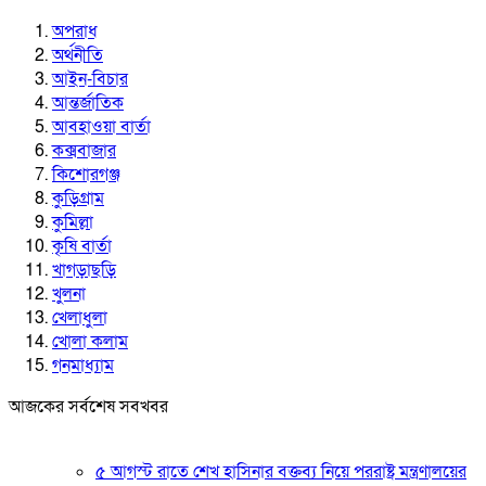
অপরাধ
অর্থনীতি
আইন-বিচার
আন্তর্জাতিক
আবহাওয়া বার্তা
কক্সবাজার
কিশোরগঞ্জ
কুড়িগ্রাম
কুমিল্লা
কৃষি বার্তা
খাগড়াছড়ি
খুলনা
খেলাধুলা
খোলা কলাম
গনমাধ্যাম
আজকের সর্বশেষ সবখবর
৫ আগস্ট রাতে শেখ হাসিনার বক্তব্য নিয়ে পররাষ্ট্র মন্ত্রণালয়ের