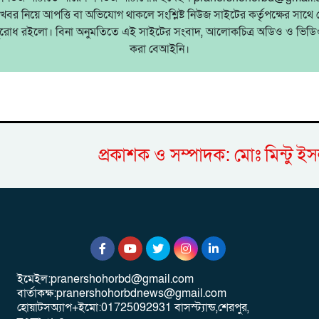
বর নিয়ে আপত্তি বা অভিযোগ থাকলে সংশ্লিষ্ট নিউজ সাইটের কর্তৃপক্ষের সাথ
ুরোধ রইলো। বিনা অনুমতিতে এই সাইটের সংবাদ, আলোকচিত্র অডিও ও ভিডিও
করা বেআইনি।
প্রকাশক ও সম্পাদক: মোঃ মিন্ট
ইমেইল:pranershohorbd@gmail.com
বার্তাকক্ষ:pranershohorbdnews@gmail.com
হোয়াটসঅ্যাপ+ইমো:01725092931 বাসস্ট্যান্ড,শেরপুর,