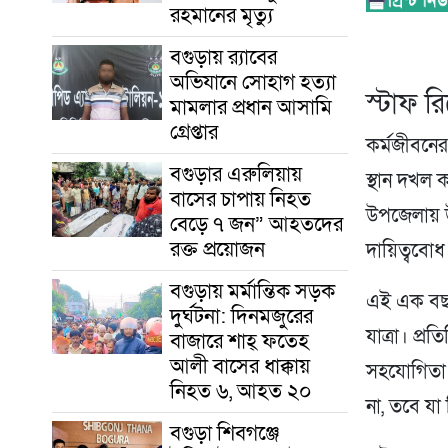
রহমানের মৃত্যু
‎বগুড়ায় র‍্যাবের
অভিযানে সোহাগ হত্যা
স্টাফ রি
মামলার প্রধান আসামি
গ্রেপ্তার
কর্মজীবনে
বগুড়ার এরুলিয়ায়
স্থান দখল
বাসের চাপায় নিহত
উপজেলায় উপ
বেড়ে ৭ জন” আহতদের
রক্ত প্রয়োজন
দায়িত্ববো
বগুড়ায় মর্মান্তিক সড়ক
এই এক বছর
দুর্ঘটনা: দিনমজুরের
যাত্রা। প্
বাজারে শাহ্ ফতেহ
আলী বাসের ধাক্কায়
সহযোগিতা 
নিহত ৬, আহত ২০
না, তবে যা
বগুড়া শিবগঞ্জে