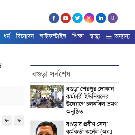
ধর্ম
বিনোদন
লাইফস্টাইল
শিক্ষা
স্বাস্থ্য
অন্যান্য
ক
বগুড়া সর্বশেষ
বগুড়া শেরপুর দোকান
কর্মচারী ইউনিয়নের
উদ্যোগে চলনবিল ভ্রমণ
অনুষ্ঠিত
ফ-
ফ
বগুড়ার প্রবীণ সেনা
কর্মকর্তা কর্নেল (অব.)