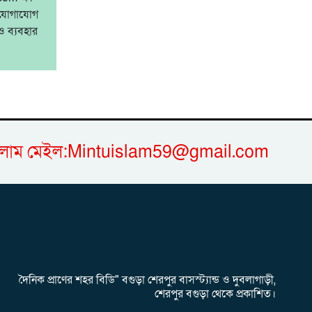
ে যোগাযোগ
 ব্যবহার
ু ইসলাম মেইল:Mintuislam59@gmail.com
দৈনিক প্রাণের শহর বিডি" বগুড়া শেরপুর বাসস্ট্যান্ড ও দুবলাগাড়ী,
শেরপুর বগুড়া থেকে প্রকাশিত।