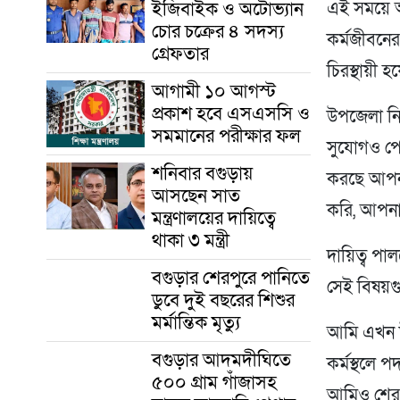
ইজিবাইক ও অটোভ্যান
এই সময়ে আ
চোর চক্রের ৪ সদস্য
কর্মজীবনের 
গ্রেফতার
চিরস্থায়ী 
আগামী ১০ আগস্ট
প্রকাশ হবে এসএসসি ও
উপজেলা নি
সমমানের পরীক্ষার ফল
সুযোগও পেয়
শনিবার বগুড়ায়
করছে আপনা
আসছেন সাত
করি, আপনাদ
মন্ত্রণালয়ের দায়িত্বে
থাকা ৩ মন্ত্রী
দায়িত্ব পা
বগুড়ার শেরপুরে পানিতে
সেই বিষয়গু
ডুবে দুই বছরের শিশুর
মর্মান্তিক মৃত্যু
আমি এখন উপ
বগুড়ার আদমদীঘিতে
কর্মস্থলে
৫০০ গ্রাম গাঁজাসহ
আমিও শেরপু