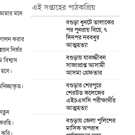
এই সপ্তাহের পাঠকপ্রিয়
তি আমার মনে
বগুড়া ধুনটে তালাকের
পর পুনরায় বিয়ে, ৭
দিনপর নববধুর
 পালন করার
আত্মহত্যা
নয়ন নির্ভর
বগুড়ায় যাবজ্জীবন
বিশ্বাস
সাজাপ্রাপ্ত আসামী
ধ হবে।
আসমা গ্রেফতার
বগুড়ার শেরপুরে
অনিচ্ছাকৃত।
শেরউড কলেজের
এইচএসসি পরীক্ষার্থীর
আত্মহত্যা
নতুন
বগুড়ায় জেলা পুলিশের
 করছি।
মাসিক অপরাধ
া করি।