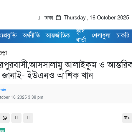
ঢাকা
Thursday , 16 October 2025
কৃষি
যপ্রযুক্তি
অর্থনীতি
আন্তর্জাতিক
খেলাধুলা
চাকরি
বার্তা
গুড়া
শেরপুরবাসী,আসসালামু আলাইকুম ও আন্তরি
ছা জানাই- ইউএনও আশিক খান
min
tober 16, 2025 3:38 pm
ফ+