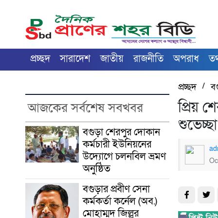
প্রচ্ছদ
সারাদেশ
জাতীয়
রাজনীতি
অপরাধ
তথ্
প্রচ্ছদ
/
ব
প্রিয় 
আজকের সর্বশেষ সবখবর
শুভেচ্
বগুড়া শেরপুর দোকান
কর্মচারী ইউনিয়নের
ad
উদ্যোগে চলনবিল ভ্রমণ
Oc
অনুষ্ঠিত
বগুড়ার প্রবীণ সেনা
কর্মকর্তা কর্নেল (অব.)
মোহাম্মদ জিল্লুর