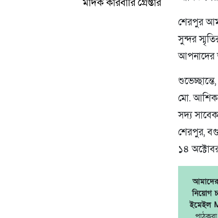
মাদক কারবারি গ্রেপ্তার
শেরপুর আম
সুন্দর স্মৃত
আপনাদের ভ
শুভেচ্ছান্তে,
মো. আশিক
সদ্য সাবেক
শেরপুর, বগ
১৪ অক্টো
আমাদের 
নিয়োগ চ
ইমেইল 
পাঠকরা