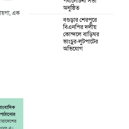
পর্যালোচনা সভা
অনুষ্ঠিত
জায়গা, এক
বগুড়ার শেরপুরে
বিএনপির দলীয়
কোন্দলে বাড়িঘর
ভাংচুর-লুটপাটের
অভিযোগ
সাংবাদিক
 পাঠানোর
সারাদেশের
.com এ।