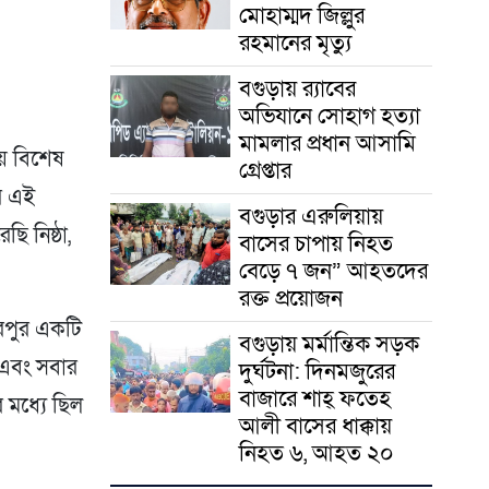
মোহাম্মদ জিল্লুর
রহমানের মৃত্যু
‎বগুড়ায় র‍্যাবের
অভিযানে সোহাগ হত্যা
মামলার প্রধান আসামি
ে বিশেষ
গ্রেপ্তার
র এই
বগুড়ার এরুলিয়ায়
ি নিষ্ঠা,
বাসের চাপায় নিহত
বেড়ে ৭ জন” আহতদের
রক্ত প্রয়োজন
রপুর একটি
বগুড়ায় মর্মান্তিক সড়ক
া এবং সবার
দুর্ঘটনা: দিনমজুরের
বাজারে শাহ্ ফতেহ
 মধ্যে ছিল
আলী বাসের ধাক্কায়
নিহত ৬, আহত ২০