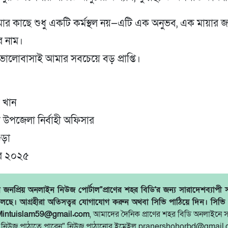
ার কাছে শুধু একটি কর্মস্থল নয়—এটি এক অনুভব, এক মায়ার 
ির নাম।
ালোবাসাই আমার সবচেয়ে বড় প্রাপ্তি।
 খান
 উপজেলা নির্বাহী অফিসার
ুড়া
বর ২০২৫
জনপ্রিয় অনলাইন নিউজ পোর্টাল"প্রাণের শহর বিডি'র জন্য সারাদেশব্যাপী 
লছে। আগ্রহীরা অতিসত্বর যোগাযোগ করুন অথবা সিভি পাঠিয়ে দিন। সিভি
Mintuislam59@gmail.com
, আমাদের দৈনিক প্রাণের শহর বিডি অনলাইনে 
 নিউজ পাঠাতে পারেন" নিউজ পাঠানোর ইমেইল pranershohorbd@gmail