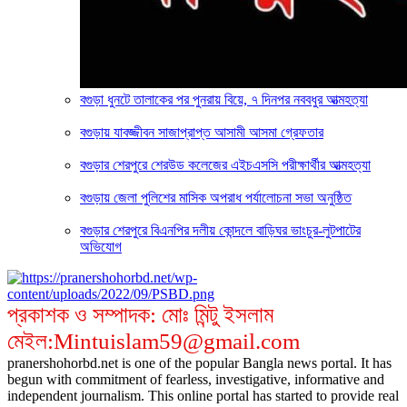
বগুড়া ধুনটে তালাকের পর পুনরায় বিয়ে, ৭ দিনপর নববধুর আত্মহত্যা
বগুড়ায় যাবজ্জীবন সাজাপ্রাপ্ত আসামী আসমা গ্রেফতার
বগুড়ার শেরপুরে শেরউড কলেজের এইচএসসি পরীক্ষার্থীর আত্মহত্যা
বগুড়ায় জেলা পুলিশের মাসিক অপরাধ পর্যালোচনা সভা অনুষ্ঠিত
বগুড়ার শেরপুরে বিএনপির দলীয় কোন্দলে বাড়িঘর ভাংচুর-লুটপাটের
অভিযোগ
প্রকাশক ও সম্পাদক: মোঃ মিন্টু ইসলাম
মেইল:Mintuislam59@gmail.com
pranershohorbd.net is one of the popular Bangla news portal. It has
begun with commitment of fearless, investigative, informative and
independent journalism. This online portal has started to provide real