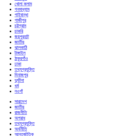
খোলা কলাম
গনমাধ্যাম
গাইবান্ধা
গাজীপুর
চট্টগ্রাম
চাকরি
জয়পুরহাট
জাতীয়
ঝালকাঠি
টাঙ্গাইল
ঠাকুরগাঁও
ঢাকা
তথ্যপ্রযুক্তি
দিনাজপুর
দুর্ঘটনা
ধর্ম
নওগাঁ
সারাদেশ
জাতীয়
রাজনীতি
অপরাধ
তথ্যপ্রযুক্তি
অর্থনীতি
আন্তর্জাতিক