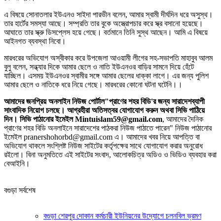
এ বিষয়ে সোনাতলার ইউএনও সাইদা পারভীন বলেন, আমার স্বামী দীর্ঘদিন ধরে অসুস্থ।
তার হার্টের সমস্যা আছে। সম্প্রতি তার বুকে অস্ত্রোপচার করে স্ক্র বসানো হয়েছে।
আঘাতে তার স্ক্রু ডিসপ্লেস হয়ে গেছে। বর্তমানে তিনি সুস্থ আছেন। আমি এ বিষয়ে
আইনগত ব্যবস্থা নিবো।
মারধরের অভিযোগ অস্বীকার করে উপজেলা আওয়ামী লীগের সহ-সভাপতি মাহাবুব আলম
বুলু বলেন, সন্ধ্যার দিকে আমার ছেলে ও নাতি ইউএনওর বাড়ির সামনে দিয়ে হেঁটে
যাচ্ছিল। এসময় ইউএনওর স্বামীর সঙ্গে আমার ছেলের ধাক্কা লাগে। এর জন্য পুলিশ
আমার ছেলে ও নাতিকে ধরে নিয়ে গেছে। মারধরের কোনো ঘটনা ঘটেনি।।
আমাদের জনপ্রিয় অনলাইন নিউজ পোর্টাল"প্রাণের শহর বিডি'র জন্য সারাদেশব্যাপী
সাংবাদিক নিয়োগ চলছে। আগ্রহীরা অতিসত্বর যোগাযোগ করুন অথবা সিভি পাঠিয়ে
দিন। সিভি পাঠানোর ইমেইল Mintuislam59@gmail.com
, আমাদের দৈনিক
প্রাণের শহর বিডি অনলাইনে সারাদেশের পাঠকরা নিউজ পাঠাতে পারেন" নিউজ পাঠানোর
ইমেইল pranershohorbd@gmail.com এ। আমাদের খবর নিয়ে আপত্তি বা
অভিযোগ থাকলে সংশ্লিষ্ট নিউজ সাইটের কর্তৃপক্ষের সাথে যোগাযোগ করার অনুরোধ
রইলো। বিনা অনুমতিতে এই সাইটের সংবাদ, আলোকচিত্র অডিও ও ভিডিও ব্যবহার করা
বেআইনি।
বগুড়া সর্বশেষ
বগুড়া শেরপুর দোকান কর্মচারী ইউনিয়নের উদ্যোগে চলনবিল ভ্রমণ