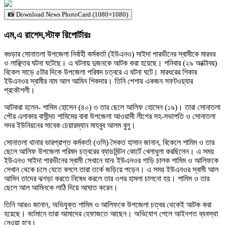
📸 Download News PhotoCard (1080×1080)
এম,এ রাশেদ,স্টাফ রিপোর্টারঃ
বগুড়ার সোনাতলা উপজেলা নির্বাহী কর্মকর্তা (ইউএনও) সাইদা পারভীনের স্বামীকে মারধর
ও লাঞ্ছিতর ঘটনা ঘটেছে। এ ঘটনায় দুজনকে আটক করা হয়েছে। শনিবার (২৯ অক্টোবর)
বিকেল সাড়ে ৫টার দিকে উপজেলা পরিষদ চত্বরে এ ঘটনা ঘটে। মারধরের শিকার
ইউএনওর স্বামীর নাম আল আমিন শিকদার। তিনি পেশায় একজন সফটওয়্যার
প্রকৌশলী।
আটকরা হলেন- শামিম হোসেন (৪০) ও তার ছেলে আলিফ হোসেন (১৯)। তারা সোনাতলা
পৌর এলাকার বাসীন্দা৷ শামিমের বাবা উপজেলা আওয়ামী লীগের সহ-সভাপতি ও সোনাতলা
সদর ইউনিয়নের সাবেক চেয়ারম্যান মাহবুব আলম বুলু।
সোনাতলা থানার ভারপ্রাপ্ত কর্মকর্তা (ওসি) সৈকত হাসান জানান, বিকেলে শামিম ও তার
ছেলে আলিফ উপজেলা পরিষদ চত্বরের ব্যাডমিন্টন কোর্টে খেলাধুলা করছিলেন। এ সময়
ইউএনও সাইদা পারভীনের স্বামী সেখানে যান৷ ইউএনওর গাড়ি চালক শামিম ও আলিফকে
সেখান থেকে চলে যেতে বললে তারা তর্কে জড়িয়ে পড়েন। এ সময় ইউএনওর স্বামী আল
আমিন তাদের ঝগড়া করতে নিষেধ করলে তার ওপর হামলা চালনো হয়। শামিম ও তার
ছেলে আল আমিনকে লাঠি দিয়ে আঘাত করেন।
তিনি আরও জানান, অভিযুক্ত শামিম ও আলিফকে উপজেলা চত্বর থেকেই আটক করা
হয়েছে। বর্তমানে তারা আমাদের হেফাজতে আছেন। অভিযোগ পেলে আইনগত ব্যবস্থা
নেওয়া হবে।