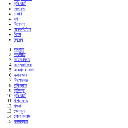
কৃষি বার্তা
খেলাধুলা
চাকরি
ধর্ম
বিনোদন
লাইফস্টাইল
শিক্ষা
স্বাস্থ্য
অপরাধ
অর্থনীতি
আইন-বিচার
আন্তর্জাতিক
আবহাওয়া বার্তা
কক্সবাজার
কিশোরগঞ্জ
কুড়িগ্রাম
কুমিল্লা
কৃষি বার্তা
খাগড়াছড়ি
খুলনা
খেলাধুলা
খোলা কলাম
গনমাধ্যাম