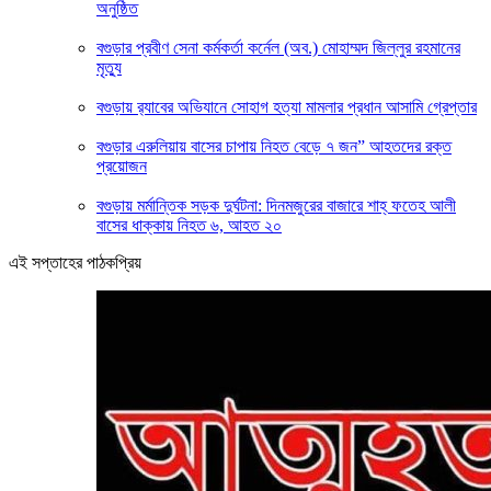
অনুষ্ঠিত
বগুড়ার প্রবীণ সেনা কর্মকর্তা কর্নেল (অব.) মোহাম্মদ জিল্লুর রহমানের
মৃত্যু
‎বগুড়ায় র‍্যাবের অভিযানে সোহাগ হত্যা মামলার প্রধান আসামি গ্রেপ্তার
বগুড়ার এরুলিয়ায় বাসের চাপায় নিহত বেড়ে ৭ জন” আহতদের রক্ত
প্রয়োজন
বগুড়ায় মর্মান্তিক সড়ক দুর্ঘটনা: দিনমজুরের বাজারে শাহ্ ফতেহ আলী
বাসের ধাক্কায় নিহত ৬, আহত ২০
এই সপ্তাহের পাঠকপ্রিয়