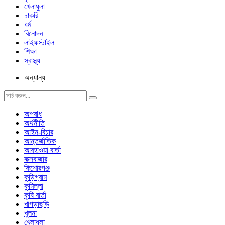
খেলাধুলা
চাকরি
ধর্ম
বিনোদন
লাইফস্টাইল
শিক্ষা
স্বাস্থ্য
অন্যান্য
অপরাধ
অর্থনীতি
আইন-বিচার
আন্তর্জাতিক
আবহাওয়া বার্তা
কক্সবাজার
কিশোরগঞ্জ
কুড়িগ্রাম
কুমিল্লা
কৃষি বার্তা
খাগড়াছড়ি
খুলনা
খেলাধুলা