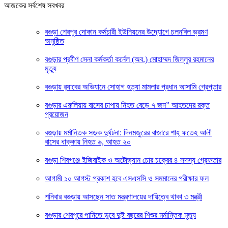
আজকের সর্বশেষ সবখবর
বগুড়া শেরপুর দোকান কর্মচারী ইউনিয়নের উদ্যোগে চলনবিল ভ্রমণ
অনুষ্ঠিত
বগুড়ার প্রবীণ সেনা কর্মকর্তা কর্নেল (অব.) মোহাম্মদ জিল্লুর রহমানের
মৃত্যু
‎বগুড়ায় র‍্যাবের অভিযানে সোহাগ হত্যা মামলার প্রধান আসামি গ্রেপ্তার
বগুড়ার এরুলিয়ায় বাসের চাপায় নিহত বেড়ে ৭ জন” আহতদের রক্ত
প্রয়োজন
বগুড়ায় মর্মান্তিক সড়ক দুর্ঘটনা: দিনমজুরের বাজারে শাহ্ ফতেহ আলী
বাসের ধাক্কায় নিহত ৬, আহত ২০
বগুড়া শিবগঞ্জে ইজিবাইক ও অটোভ্যান চোর চক্রের ৪ সদস্য গ্রেফতার
আগামী ১০ আগস্ট প্রকাশ হবে এসএসসি ও সমমানের পরীক্ষার ফল
শনিবার বগুড়ায় আসছেন সাত মন্ত্রণালয়ের দায়িত্বে থাকা ৩ মন্ত্রী
বগুড়ার শেরপুরে পানিতে ডুবে দুই বছরের শিশুর মর্মান্তিক মৃত্যু