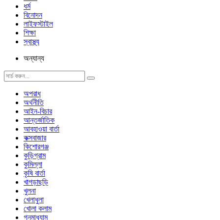
ধর্ম
বিনোদন
লাইফস্টাইল
শিক্ষা
স্বাস্থ্য
অন্যান্য
অপরাধ
অর্থনীতি
আইন-বিচার
আন্তর্জাতিক
আবহাওয়া বার্তা
কক্সবাজার
কিশোরগঞ্জ
কুড়িগ্রাম
কুমিল্লা
কৃষি বার্তা
খাগড়াছড়ি
খুলনা
খেলাধুলা
খোলা কলাম
গনমাধ্যাম