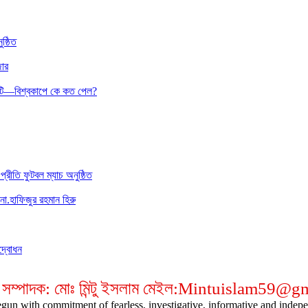
ষ্ঠিত
জার
 কোটি—বিশ্বকাপে কে কত পেল?
রীতি ফুটবল ম্যাচ অনুষ্ঠিত
া.হাফিজুর রহমান হিরু
উদ্বোধন
 সম্পাদক: মোঃ মিন্টু ইসলাম মেইল:Mintuislam59@
gun with commitment of fearless, investigative, informative and indepen