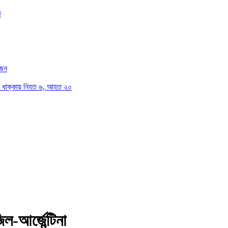
ত
োজন
সের ধাক্কায় নিহত ৬, আহত ২০
িল-আর্জেন্টিনা