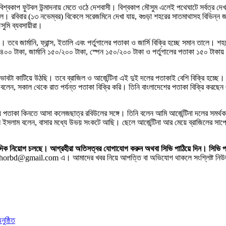
বিশ্বকাপ ফুটবল উন্মাদনায় মেতে ওঠে দেশবাসী। বিশ্বকাপ মৌসুম এলেই পথেঘাটে সর্বত্
ে। রবিবার (১৩ নভেম্বর) বিকেলে সরেজমিনে দেখা যায়, বগুড়া শহরের সাতমাথাসহ বিভিন্ন
সুমি ব্যবসায়ীরা।
ছে। তবে জার্মানি, ফ্রান্স, ইতালি এবং পর্তুগালের পতাকা ও জার্সি বিক্রি হচ্ছে সমান তালে
০০ টাকা, জার্মানি ১৫০/২০০ টাকা, স্পেন ১৫০/২০০ টাকা ও পর্তুগালের পতাকা ১৫০ টাকায় বি
বটা কাটিয়ে উঠছি। তবে ব্রাজিল ও আর্জেন্টিনা এই দুই দলের পতাকাই বেশি বিক্রি হচ্ছে। যদ
ন, সকাল থেকে রাত পর্যন্ত পতাকা বিক্রি করি। তিনি বাংলাদেশের পতাকা বিক্রি করছেন ৩০-
া হয় পতাকা কিনতে আসা কলেজছাত্র রবিউলের সঙ্গে। তিনি বলেন আমি আর্জেন্টিনা দলের সমর্
হিদুল ইসলাম বলেন, বাসার মধ্যে উভয় সংকটে আছি। ছেলে আর্জেন্টিনা আর মেয়ে ব্রাজিলের
 সাংবাদিক নিয়োগ চলছে। আগ্রহীরা অতিসত্বর যোগাযোগ করুন অথবা সিভি পাঠিয়ে দিন।
horbd@gmail.com এ। আমাদের খবর নিয়ে আপত্তি বা অভিযোগ থাকলে সংশ্লিষ্ট নিউজ স
ুষ্ঠিত