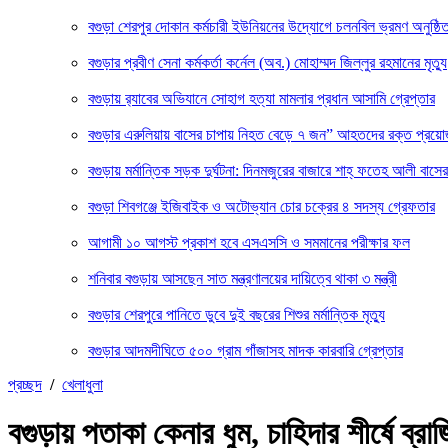
বগুড়া শেরপুর দোকান কর্মচারী ইউনিয়নের উদ্যোগে চলনবিল ভ্রমণ অনুষ্ঠি
বগুড়ার প্রবীণ সেনা কর্মকর্তা কর্নেল (অব.) মোহাম্মদ জিল্লুর রহমানের মৃত্যু
‎বগুড়ায় র‍্যাবের অভিযানে সোহাগ হত্যা মামলার প্রধান আসামি গ্রেপ্তার
বগুড়ার এরুলিয়ায় বাসের চাপায় নিহত বেড়ে ৭ জন” আহতদের রক্ত প্রয়
বগুড়ায় মর্মান্তিক সড়ক দুর্ঘটনা: দিনমজুরের বাজারে শাহ্ ফতেহ আলী বা
বগুড়া শিবগঞ্জে ইজিবাইক ও অটোভ্যান চোর চক্রের ৪ সদস্য গ্রেফতার
আগামী ১০ আগস্ট প্রকাশ হবে এসএসসি ও সমমানের পরীক্ষার ফল
শনিবার বগুড়ায় আসছেন সাত মন্ত্রণালয়ের দায়িত্বে থাকা ৩ মন্ত্রী
বগুড়ার শেরপুরে পানিতে ডুবে দুই বছরের শিশুর মর্মান্তিক মৃত্যু
বগুড়ার আদমদীঘিতে ৫০০ গ্রাম গাঁজাসহ মাদক কারবারি গ্রেপ্তার
প্রচ্ছদ
/
খেলাধুলা
বগুড়ায় পতাকা কেনার ধুম, চাহিদার শীর্ষে ব্রাজ