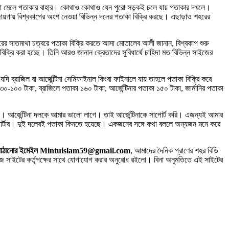
র দেখা মেলে পতাকার বাহার। কোথাও কোথাও যেন পুরো সড়কই চলে যায় পতাকার দখলে।
 জায়গায় বিশ্বকাপের অংশ নেওয়া বিভিন্ন দলের পতাকা বিক্রি করছে। এছাড়াও শহরের
। শহরের সাতমাথা চত্বরে পতাকা বিক্রি করতে আসা মোতালেব আলী জানান, বিশ্বকাপ শুরু
ক্রি করা হচ্ছে। তিনি আরও জানান ক্রেতাদের সুবিধার্থে চাহিদা মত বিভিন্ন সাইজের
ি ব্রাজিল বা আর্জেন্টিনা সেমিফাইনাল কিংবা ফাইনালে যায় তাহলে পতাকা বিক্রি করে
১০০ টাকা, ব্রাজিলে পতাকা ১৬০ টাকা, আর্জেন্টিনার পতাকা ১৫০ টাকা, জার্মানির পতাকা
থক। আর্জেন্টিনা দলকে আমার ভালো লাগে। তাই আর্জেন্টিনাকে সাপোর্ট করি। এজন্যই আমার
 সাপোর্টার। দুই দলেরই পতাকা কিনতে হয়েছে। একজনের সঙ্গে কথা বললে অন্যজন মনে করে
 সিভি পাঠানোর ইমেইল Mintuislam59@gmail.com
, আমাদের দৈনিক প্রাণের শহর বিডি
াইটের কর্তৃপক্ষের সাথে যোগাযোগ করার অনুরোধ রইলো। বিনা অনুমতিতে এই সাইটের