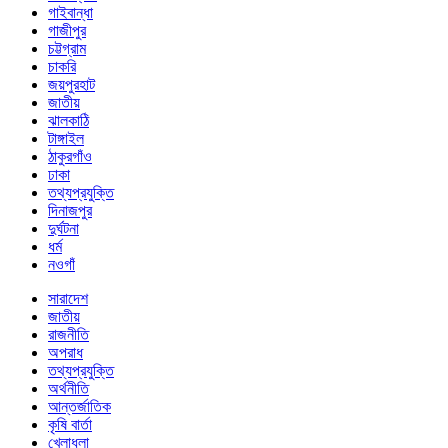
গাইবান্ধা
গাজীপুর
চট্টগ্রাম
চাকরি
জয়পুরহাট
জাতীয়
ঝালকাঠি
টাঙ্গাইল
ঠাকুরগাঁও
ঢাকা
তথ্যপ্রযুক্তি
দিনাজপুর
দুর্ঘটনা
ধর্ম
নওগাঁ
সারাদেশ
জাতীয়
রাজনীতি
অপরাধ
তথ্যপ্রযুক্তি
অর্থনীতি
আন্তর্জাতিক
কৃষি বার্তা
খেলাধুলা