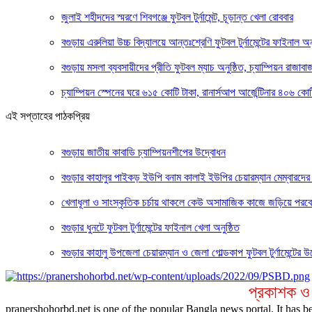
‎জুলাই শহীদদের স্মরণে শিবগঞ্জে ফুটবল টুর্নামেন্ট, চূড়ান্ত খেলা রোববার
‎বগুড়ায় এরুলিয়া উচ্চ বিদ্যালয়ে আন্তঃশ্রেণি ফুটবল টুর্নামেন্টের ফাইনাল অনু
বগুড়ায় মসলা ব্যবসায়ীদের প্রীতি ফুটবল ম্যাচ অনুষ্ঠিত, চ্যাম্পিয়ন রাজাবা
চ্যাম্পিয়ন স্পেনের ঘরে ৬১৫ কোটি টাকা, রানার্সআপ আর্জেন্টিনার ৪০৬
এই সপ্তাহের পাঠকপ্রিয়
বগুড়ায় জাতীয় কাবাডি চ্যাম্পিয়নশীপের উদ্বোধন
বগুড়ার কাহালুর পাইকড় ইউপি বনাম কালাই ইউপির চেয়ারম্যান মেম্বারদের প্
খেলাধূলা ও সাংস্কৃতিক চর্চায় থাকলে কেউ অসামাজিক কাজে জড়িয়ে পরবেন
বগুড়ার ধুনটে ফুটবল টুর্ণামেন্টের ফাইনাল খেলা অনুষ্ঠিত
বগুড়ার কাহালু উপজেলা চেয়ারম্যান ও জেলা গোল্ডকাপ ফুটবল টুর্ণামেন্টের 
প্রকাশক ও
pranershohorbd.net is one of the popular Bangla news portal. It has be