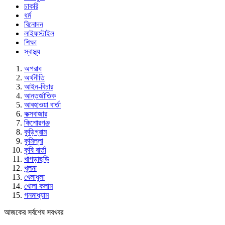
চাকরি
ধর্ম
বিনোদন
লাইফস্টাইল
শিক্ষা
স্বাস্থ্য
অপরাধ
অর্থনীতি
আইন-বিচার
আন্তর্জাতিক
আবহাওয়া বার্তা
কক্সবাজার
কিশোরগঞ্জ
কুড়িগ্রাম
কুমিল্লা
কৃষি বার্তা
খাগড়াছড়ি
খুলনা
খেলাধুলা
খোলা কলাম
গনমাধ্যাম
আজকের সর্বশেষ সবখবর