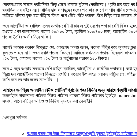
দোকানগুলোর সামনে প্রতিদিনই ভিড় লেগে থাকছে ফুটবল প্রেমীদের। প্রতি চার বছর পর 
ঘরবাড়িও এর বাইরে নয়। বাড়ির ছাদ বা পছন্দের দলের পতাকার রং শোভা পায় বাড়ির দেওয়াল
অলিতে গলিতে ফুটপাতে দাঁড়িয়ে কিংবা পথে হেঁটে হেঁটে পতাকা বেঁধে বিক্রি করে চলছেন মৌ
তবে আর্জেন্টিনা ও ব্রাজিল দলের সমর্থক বেশি থাকায় এ দুই দেশের পতাকা বেশি বিক্রি হচ্
হওয়ায় এখন বাংলাদেশের পতাকা ৫০/১০০ টাকা, ব্রাজিল ২০০/৪০০ টাকা, আর্জেন্টিনা ২০০/৪
পতাকা তৈরির অর্ডার নিয়ে থাকি।
পাশেই আরেক পতাকা বিক্রেতা মো. খোরশেদ আলম বলেন, পতাকা বিক্রি করে ব্যবসার মন্দা ভা
কুলাতে পারবো না। তখন সবাই পতাকা কিনবে। এদিকে ভ্রামমান পতাকা বিক্রেতা কাওসার বলে
১৫০ টাকা, স্পেনের পতাকা ১৫০ টাকা ও পর্তুগালের পতাকা ১২০ টাকায়।
তবে এ বছর বগুড়ায় সবচেয়ে বেশি চাহিদা ব্রাজিল, আর্জেন্টিনা ও জার্মানির পতাকার। কথ
প্রিয় দল আর্জেন্টিনার পতাকা কিনতে এসেছি। বগুড়ার উপ-শহর এলাকার বাসিন্দা মো. শ
আমি মনে হয় তার দলের সাপোর্টার।।
আমাদের জনপ্রিয় অনলাইন নিউজ পোর্টাল"প্রাণের শহর বিডি'র জন্য সারাদেশব্যাপী
অনলাইনে সারাদেশের পাঠকরা নিউজ পাঠাতে পারেন" নিউজ পাঠানোর ইমেইল pranersho
সংবাদ, আলোকচিত্র অডিও ও ভিডিও ব্যবহার করা বেআইনি।
খেলাধুলা সর্বশেষ
বগুড়ার বামনপাড়া উচ্চ বিদ্যালয়ে আন্তঃশ্রেণি ফুটবল টুর্নামেন্টের ফাইনাল অন