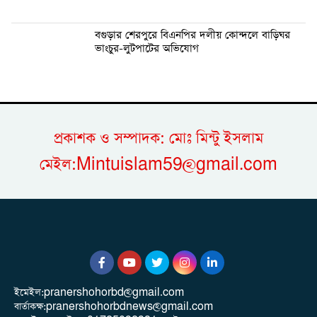
বগুড়ার শেরপুরে বিএনপির দলীয় কোন্দলে বাড়িঘর
ভাংচুর-লুটপাটের অভিযোগ
প্রকাশক ও সম্পাদক: মোঃ মিন্টু ইসলাম
মেইল:Mintuislam59@gmail.com
ইমেইল:pranershohorbd@gmail.com
বার্তাকক্ষ:pranershohorbdnews@gmail.com