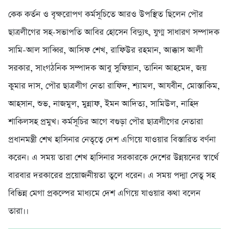
কেক কর্তন ও বৃক্ষরোপণ কর্মসূচিতে আরও উপস্থিত ছিলেন পৌর
ছাত্রলীগের সহ-সভাপতি আবির হোসেন বিদ্যুৎ, যুগ্ম সাধারণ সম্পাদক
সামি-আল সাব্বির, আসিফ শেখ, রাফিউর রহমান, আক্কাস আলী
সরকার, সাংগঠনিক সম্পাদক আবু সুফিয়ান, তানিন আহমেদ, জয়
কুমার দাস, পৌর ছাত্রলীগ নেতা রাফিদ, শ্যামল, আযবীন, মোস্তাকিম,
আহসান, শুভ, নাজমুল, মুন্নাফ, ইমন আদিত্য, সামিউল, নাহিদ
শাকিলসহ প্রমুখ। কর্মসূচির আগে বগুড়া পৌর ছাত্রলীগের নেতারা
প্রধানমন্ত্রী শেখ হাসিনার নেতৃত্বে দেশ এগিয়ে যাওয়ার বিস্তারিত বর্ণনা
করেন। এ সময় তারা শেখ হাসিনার সরকারকে দেশের উন্নয়নের স্বার্থে
বারবার দরকারের প্রয়োজনীয়তা তুলে ধরেন। এ সময় পদ্মা সেতু সহ
বিভিন্ন মেগা প্রকল্পের মাধ্যমে দেশ এগিয়ে যাওয়ার কথা বলেন
তারা।।