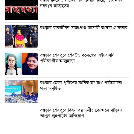
বগুড়া ধুনটে তালাকের পর পুনরায় বিয়ে, ৭ দিনপর
নববধুর আত্মহত্যা
বগুড়ায় যাবজ্জীবন সাজাপ্রাপ্ত আসামী আসমা গ্রেফতার
বগুড়ার শেরপুরে শেরউড কলেজের এইচএসসি
পরীক্ষার্থীর আত্মহত্যা
বগুড়ায় জেলা পুলিশের মাসিক অপরাধ পর্যালোচনা
সভা অনুষ্ঠিত
বগুড়ার শেরপুরে বিএনপির দলীয় কোন্দলে বাড়িঘর
ভাংচুর-লুটপাটের অভিযোগ