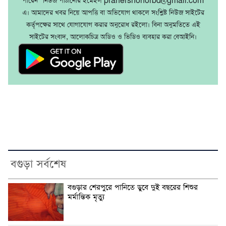
পারেন" নিউজ পাঠানোর ইমেইল pranershohorbd@gmail.com
এ। আমাদের খবর নিয়ে আপত্তি বা অভিযোগ থাকলে সংশ্লিষ্ট নিউজ সাইটের
কর্তৃপক্ষের সাথে যোগাযোগ করার অনুরোধ রইলো। বিনা অনুমতিতে এই
সাইটের সংবাদ, আলোকচিত্র অডিও ও ভিডিও ব্যবহার করা বেআইনি।
বগুড়া সর্বশেষ
বগুড়ার শেরপুরে পানিতে ডুবে দুই বছরের শিশুর
মর্মান্তিক মৃত্যু