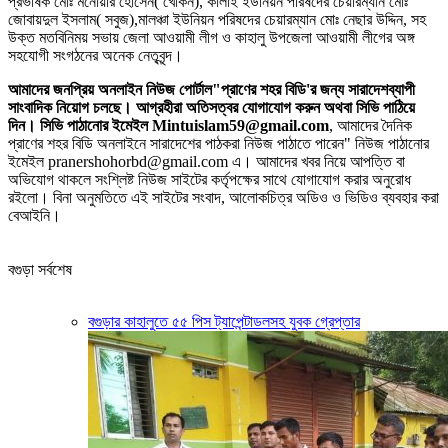
প্রভাষক মোঃ মনোয়ার হোসেন( খোকন), কালাই ইউনিয়ন পরিষদের চেয়ারম্যান মোঃ
জোবায়দুল ইসলাম( সবুজ),মালঞ্চা ইউনিয়ন পরিষদের চেয়ারম্যান মোঃ নেছার উদ্দিন, সহ
উক্ত মতবিনিময় সভায় জেলা আওয়ামী লীগ ও কাহালু উপজেলা আওয়ামী লীগের অঙ্গ
সহযোগী সংগঠনের অনেক নেতৃবৃন্দ।
আমাদের জনপ্রিয় অনলাইন নিউজ পোর্টাল"প্রাণের শহর বিডি'র জন্য সারাদেশব্যাপী
সাংবাদিক নিয়োগ চলছে। আগ্রহীরা অতিসত্বর যোগাযোগ করুন অথবা সিভি পাঠিয়ে
দিন। সিভি পাঠানোর ইমেইল Mintuislam59@gmail.com
, আমাদের দৈনিক
প্রাণের শহর বিডি অনলাইনে সারাদেশের পাঠকরা নিউজ পাঠাতে পারেন" নিউজ পাঠানোর
ইমেইল pranershohorbd@gmail.com এ। আমাদের খবর নিয়ে আপত্তি বা
অভিযোগ থাকলে সংশ্লিষ্ট নিউজ সাইটের কর্তৃপক্ষের সাথে যোগাযোগ করার অনুরোধ
রইলো। বিনা অনুমতিতে এই সাইটের সংবাদ, আলোকচিত্র অডিও ও ভিডিও ব্যবহার করা
বেআইনি।
বগুড়া সর্বশেষ
বগুড়ার কাহালুতে ৫৫ পিস ট্যাপেন্টাডলসহ যুবক গ্রেপ্তার