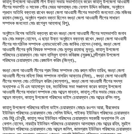
কাহালু উপজেলা আওয়ামী লীগ উক্ত সভায় সভাপতিত্ব করেন কাহালু উপজেলা আওয়ামী
লীগের সভাপতি ও সাবেক পৌর মেয়র আলহাজ্ব মোঃ হেলাল উদ্দিন কবিরাজ, অনুষ্ঠানে
প্রধান অতিথি বক্তব্য রাখেন বগুড়া জেলা আওয়ামী লীগের সভাপতি জননেতা মোঃ মজিবর
রহমান (মজনু), অনুষ্ঠান প্রধান বক্তা ছিলেন বগুড়া জেলা আওয়ামী লীগের সাধারণ
সম্পাদক জননেতা মোঃ রাগেবুল আহসান( রিপু),
অনুষ্টানে বিশেষ অতিথি বক্তব্য রাখেন বগুড়া জেলা আওয়ামী লীগের সহসভাপতি জনাব
ডাঃ মোঃ মকবুল হোসেন, এ ছাড়া উক্ত অনুষ্ঠানে বক্তব্য রাখেন ,বগুড়া জেলা আওয়ামী
লীগের সাংগঠনিক সম্পাদক এ্যাডভোকেট মোঃ জাকির হোসেন (নবাব), বগুড়া জেলা
আওয়ামী লীগের কৃষি বিষয়ক সম্পাদক মোঃ মুনসুর রহমান( মুন্নু), কাহালু উপজেলা
পরিষদের চেয়ারম্যান মোঃ আল হাসিবুল হাসান কবিরাজ (সুরুজ),নন্দীগ্রাম উপজেলা
পরিষদের চেয়ারম্যান মোঃ রেজাউল করিম (জিন্না).,
বগুড়া জেলা আওয়ামী লীগের শ্রম বিষয় সম্পাদক মোঃ রুহুল মমিন তারিখ, বগুড়া জেলা
আওয়ামী লীগের মহিলা বিষয় সম্পাদক নাসরিন আক্তার (সিমা), , বগুড়া জেলা আওয়ামী
লীগের সদস্য মোঃ তৌহিদুল করিম (কল্লোল),, বগুড়া জেলা আওয়ামী লীগের সদস্য
অধ্যাপক এ বি এম আহসানুল হক, মতবিনিময় সভা সঞ্চালনা করেন কাহালু উপজেলা
আওয়ামী লীগের সাধারণ সম্পাদক মোঃ আব্দুল মান্নান, কাহালু পৌর সভার মেয়র মোঃ
আব্দুল মান্নান, কাহালু উপজেলা পরিষদের ভাইস চেয়ারম্যান মোঃ আব্দুর রশিদ লালু,
কাহালু উপজেলা পরিষদের মহিলা ভাইস চেয়ারম্যান মোছাঃ রওশন আরা, বীরকেদার
ইউনিয়ন পরিষদের চেয়ারম্যান মোঃ সেলিম উদ্দিন, পাইকড় ইউনিয়ন পরিষদের চেয়ারম্যান
মোঃ মিঠু চৌধুরী, কাহালু সদর ইউনিয়ন পরিষদের চেয়ারম্যান সহকারী অধ্যাপক পি এম
বেলাল হোসেন, নারহট্র ইউনিয়ন পরিষদের চেয়ারম্যান আলহাজ্ব মোঃ আব্দুর রহিম, মুরইল
ইউনিয়ন পরিষদের চেয়ারম্যান মোঃ আব্দুল জলিল, জামগ্রাম ইউনিয়ন পরিষদের চেয়ারম্যান