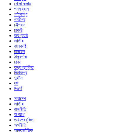
খোলা কলাম
গনমাধ্যাম
গাইবান্ধা
গাজীপুর
চট্টগ্রাম
চাকরি
জয়পুরহাট
জাতীয়
ঝালকাঠি
টাঙ্গাইল
ঠাকুরগাঁও
ঢাকা
তথ্যপ্রযুক্তি
দিনাজপুর
দুর্ঘটনা
ধর্ম
নওগাঁ
সারাদেশ
জাতীয়
রাজনীতি
অপরাধ
তথ্যপ্রযুক্তি
অর্থনীতি
আন্তর্জাতিক