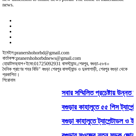
news.
ইমেইল:pranershohorbd@gmail.com
বার্তাকক্ষ:pranershohorbdnews@gmail.com
হোয়াটসঅ্যাপ+ইমো:01725092931 বাসস্ট্যান্ড,শেরপুর, বগুড়া-৫৮৪০
দৈনিক প্রাণের শহর বিডি" বগুড়া শেরপুর বাসস্ট্যান্ড ও দুবলাগাড়ী, শেরপুর বগুড়া থেকে
প্রকাশিত।
শিরোনাম
সবার সম্মিলিত প্রচেষ্টায় উন্নত বাং
বগুড়ার কাহালুতে ৫৫ পিস ট্যাপেন্টা
বগুড়া কাহালুতে ট্যাপেন্টাডল ও ইয়
বগুড়ায় সওজের নতুন সড়ক জোন উদ্ব