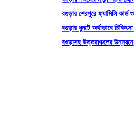
বগুড়ার শেরপুরে ফ্যামিলি কার্ড শুম
বগুড়ার ধুনটে অর্থাভাবে চিকিৎসা থ
বগুড়াসহ উত্তরাঞ্চলের উন্নয়নে বড় প