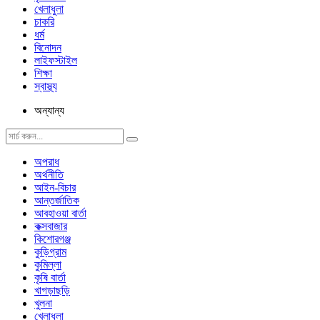
খেলাধুলা
চাকরি
ধর্ম
বিনোদন
লাইফস্টাইল
শিক্ষা
স্বাস্থ্য
অন্যান্য
অপরাধ
অর্থনীতি
আইন-বিচার
আন্তর্জাতিক
আবহাওয়া বার্তা
কক্সবাজার
কিশোরগঞ্জ
কুড়িগ্রাম
কুমিল্লা
কৃষি বার্তা
খাগড়াছড়ি
খুলনা
খেলাধুলা