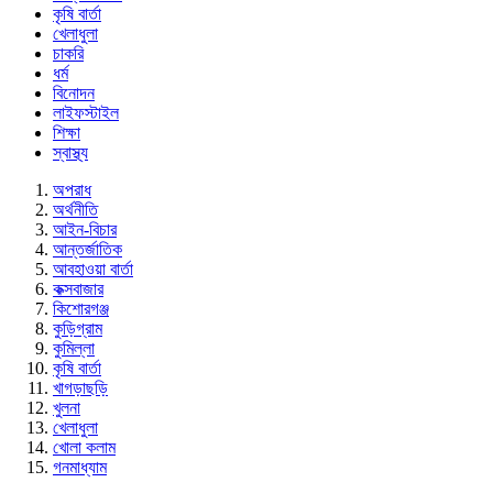
কৃষি বার্তা
খেলাধুলা
চাকরি
ধর্ম
বিনোদন
লাইফস্টাইল
শিক্ষা
স্বাস্থ্য
অপরাধ
অর্থনীতি
আইন-বিচার
আন্তর্জাতিক
আবহাওয়া বার্তা
কক্সবাজার
কিশোরগঞ্জ
কুড়িগ্রাম
কুমিল্লা
কৃষি বার্তা
খাগড়াছড়ি
খুলনা
খেলাধুলা
খোলা কলাম
গনমাধ্যাম