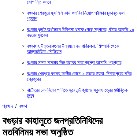
ভোগান্তি কমবে
বগুড়ার শেরপুরে ফ্যামিলি কার্ড শুমারির নিয়োগ পরীক্ষার চূড়ান্ত ফল
প্রকাশ
বগুড়ার ধুনটে অর্থাভাবে চিকিৎসা থমকে গেছে স্বপনের, বাঁচার আকুতি ২০
বছরের যুবকের
বগুড়াসহ উত্তরাঞ্চলের উন্নয়নে বড় পরিকল্পনা, শিল্পপার্ক থেকে
আন্তর্জাতিক স্টেডিয়াম
বগুড়ায় মাদক মামলায় তিন বছরের সাজাপ্রাপ্ত আসামি গ্রেপ্তার
বগুড়ার শেরপুরে ফতেহ আলীর কোচে ২ হাজার ইয়াবা, দিনাজপুরের মনির
গ্রেপ্তার
নাটোরের চলনবিলের পানিতে ডুবে নন্দীগ্রামের স্কুলছাত্রের মর্মান্তিক
মৃত্যু
প্রচ্ছদ
/
বগুড়া
বগুড়ার কাহালুতে জনপ্রতিনিধিদের
মতবিনিময় সভা অনুষ্ঠিত