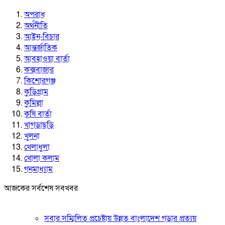
অপরাধ
অর্থনীতি
আইন-বিচার
আন্তর্জাতিক
আবহাওয়া বার্তা
কক্সবাজার
কিশোরগঞ্জ
কুড়িগ্রাম
কুমিল্লা
কৃষি বার্তা
খাগড়াছড়ি
খুলনা
খেলাধুলা
খোলা কলাম
গনমাধ্যাম
আজকের সর্বশেষ সবখবর
সবার সম্মিলিত প্রচেষ্টায় উন্নত বাংলাদেশ গড়ার প্রত্যয়