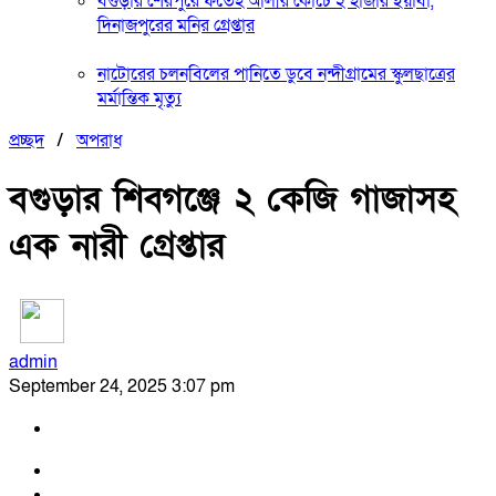
বগুড়ার শেরপুরে ফতেহ আলীর কোচে ২ হাজার ইয়াবা,
দিনাজপুরের মনির গ্রেপ্তার
নাটোরের চলনবিলের পানিতে ডুবে নন্দীগ্রামের স্কুলছাত্রের
মর্মান্তিক মৃত্যু
প্রচ্ছদ
/
অপরাধ
বগুড়ার শিবগঞ্জে ২ কেজি গাজাসহ
এক নারী গ্রেপ্তার
admin
September 24, 2025 3:07 pm