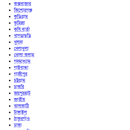
কক্সবাজার
কিশোরগঞ্জ
কুড়িগ্রাম
কুমিল্লা
কৃষি বার্তা
খাগড়াছড়ি
খুলনা
খেলাধুলা
খোলা কলাম
গনমাধ্যাম
গাইবান্ধা
গাজীপুর
চট্টগ্রাম
চাকরি
জয়পুরহাট
জাতীয়
ঝালকাঠি
টাঙ্গাইল
ঠাকুরগাঁও
ঢাকা