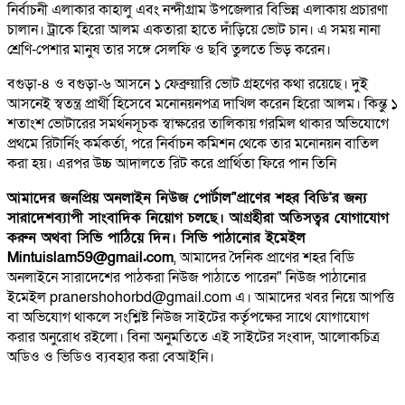
নির্বাচনী এলাকার কাহালু এবং নন্দীগ্রাম উপজেলার বিভিন্ন এলাকায় প্রচারণা
চালান। ট্রাকে হিরো আলম একতারা হাতে দাঁড়িয়ে ভোট চান। এ সময় নানা
শ্রেণি-পেশার মানুষ তার সঙ্গে সেলফি ও ছবি তুলতে ভিড় করেন।
বগুড়া-৪ ও বগুড়া-৬ আসনে ১ ফেব্রুয়ারি ভোট গ্রহণের কথা রয়েছে। দুই
আসনেই স্বতন্ত্র প্রার্থী হিসেবে মনোনয়নপত্র দাখিল করেন হিরো আলম। কিন্তু ১
শতাংশ ভোটারের সমর্থনসূচক স্বাক্ষরের তালিকায় গরমিল থাকার অভিযোগে
প্রথমে রিটার্নিং কর্মকর্তা, পরে নির্বাচন কমিশন থেকে তার মনোনয়ন বাতিল
করা হয়। এরপর উচ্চ আদালতে রিট করে প্রার্থিতা ফিরে পান তিনি
আমাদের জনপ্রিয় অনলাইন নিউজ পোর্টাল"প্রাণের শহর বিডি'র জন্য
সারাদেশব্যাপী সাংবাদিক নিয়োগ চলছে। আগ্রহীরা অতিসত্বর যোগাযোগ
করুন অথবা সিভি পাঠিয়ে দিন। সিভি পাঠানোর ইমেইল
Mintuislam59@gmail.com
, আমাদের দৈনিক প্রাণের শহর বিডি
অনলাইনে সারাদেশের পাঠকরা নিউজ পাঠাতে পারেন" নিউজ পাঠানোর
ইমেইল pranershohorbd@gmail.com এ। আমাদের খবর নিয়ে আপত্তি
বা অভিযোগ থাকলে সংশ্লিষ্ট নিউজ সাইটের কর্তৃপক্ষের সাথে যোগাযোগ
করার অনুরোধ রইলো। বিনা অনুমতিতে এই সাইটের সংবাদ, আলোকচিত্র
অডিও ও ভিডিও ব্যবহার করা বেআইনি।