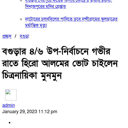
বগুড়ার শেরপুরে ফতেহ আলীর কোচে ২ হাজার ইয়াবা,
দিনাজপুরের মনির গ্রেপ্তার
নাটোরের চলনবিলের পানিতে ডুবে নন্দীগ্রামের স্কুলছাত্রের
মর্মান্তিক মৃত্যু
প্রচ্ছদ
/
বগুড়া
বগুড়ার ৪/৬ উপ-নির্বাচনে গভীর
রাতে হিরো আলমের ভোট চাইলেন
চিত্রনায়িকা মুনমুন
admin
January 29, 2023 11:12 pm