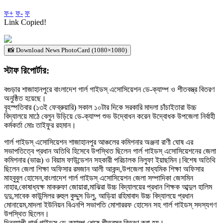
ফ+
ফ-
ফ
Link Copied!
📸 Download News PhotoCard (1080×1080)
স্টাফ রিপোর্টার:
বগুড়ার শাজাহানপুরে বাংলাদেশ গার্ল গাইডস্ এসোসিয়েশন ডে-ক্যাম্প ও শীতবস্ত্র বিতরণ
অনুষ্ঠিত হয়েছে।
বৃহস্পতিবার (১৩ই ফেব্রুয়ারি) সকাল ১০টার দিকে সরকারি মাদলা চাঁচাইতারা উচ্চ
বিদ্যালয়ে মাঠে বেলুন উড়িয়ে ডে-ক্যাম্প শুভ উদ্বোধন করেন উদ্বোধক উপজেলা নির্বাহী
কর্মকর্তা মোঃ তাইফুর রহমান।
গার্ল গাইডস্ এসোসিয়েশন শাজাহানপুর আঞ্চলের কমিশনার অঞ্জনা রাণী ঘোষ এর
সভাপতিত্বে প্রধান অতিথি হিসেবে উপস্থিত ছিলেন গার্ল গাইডস্ এসোসিয়েশনের জেলা
কমিশনার (ভারঃ) ও বিয়াম ফাউন্ডেশন সহকারী পরিচালক নিলুফা ইয়াছমিন।বিশেষ অতিথি
ছিলেন জেলা শিক্ষা অফিসার রমজান আলী আকন্দ,উপজেলা মাধ্যমিক শিক্ষা অফিসার
মাহবুবুল হোসেন,বাংলাদেশ গার্ল গাইডস্ এসোসিয়েশন জেলা সম্পাদিকা জেসমিন
নাহার,কোষাধ্যক্ষ মাকরুফা জোয়ারা,মাঝিরা উচ্চ বিদ্যালয়ের প্রধান শিক্ষক আব্দুল হালিম
দুদু,সাবেক কাউন্সিলর রুহুল কুদ্দুস ডিলু, আড়িয়া রহিমাবাদ উচ্চ বিদ্যালয়ে প্রধান
মোনায়েম,মাদলা ইউনিয়ন বিএনপি সভাপতি মোশাররফ হোসেন সহ গার্ল গাইডস্ সদস্যগণ
উপস্থিত ছিলেন।
দিনব্যাপী গার্ল গাইডস্ ডে-ক্যাম্প শেষে শীতবস্ত্র বিতরণ করা হয়।