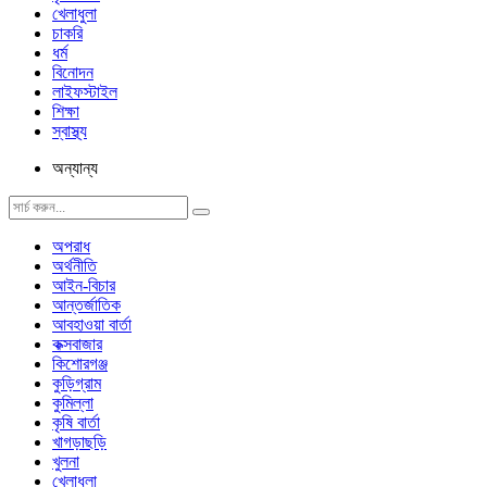
খেলাধুলা
চাকরি
ধর্ম
বিনোদন
লাইফস্টাইল
শিক্ষা
স্বাস্থ্য
অন্যান্য
অপরাধ
অর্থনীতি
আইন-বিচার
আন্তর্জাতিক
আবহাওয়া বার্তা
কক্সবাজার
কিশোরগঞ্জ
কুড়িগ্রাম
কুমিল্লা
কৃষি বার্তা
খাগড়াছড়ি
খুলনা
খেলাধুলা