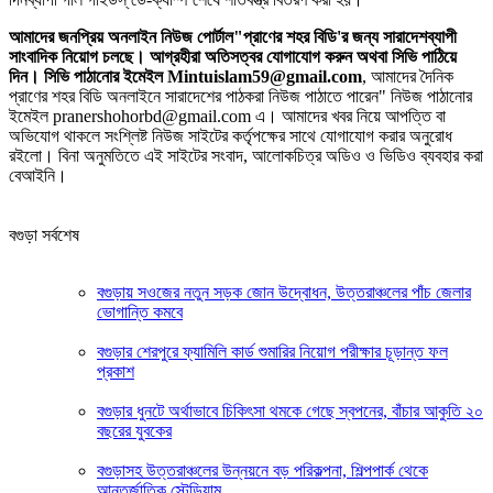
আমাদের জনপ্রিয় অনলাইন নিউজ পোর্টাল"প্রাণের শহর বিডি'র জন্য সারাদেশব্যাপী
সাংবাদিক নিয়োগ চলছে। আগ্রহীরা অতিসত্বর যোগাযোগ করুন অথবা সিভি পাঠিয়ে
দিন। সিভি পাঠানোর ইমেইল Mintuislam59@gmail.com
, আমাদের দৈনিক
প্রাণের শহর বিডি অনলাইনে সারাদেশের পাঠকরা নিউজ পাঠাতে পারেন" নিউজ পাঠানোর
ইমেইল pranershohorbd@gmail.com এ। আমাদের খবর নিয়ে আপত্তি বা
অভিযোগ থাকলে সংশ্লিষ্ট নিউজ সাইটের কর্তৃপক্ষের সাথে যোগাযোগ করার অনুরোধ
রইলো। বিনা অনুমতিতে এই সাইটের সংবাদ, আলোকচিত্র অডিও ও ভিডিও ব্যবহার করা
বেআইনি।
বগুড়া সর্বশেষ
বগুড়ায় সওজের নতুন সড়ক জোন উদ্বোধন, উত্তরাঞ্চলের পাঁচ জেলার
ভোগান্তি কমবে
বগুড়ার শেরপুরে ফ্যামিলি কার্ড শুমারির নিয়োগ পরীক্ষার চূড়ান্ত ফল
প্রকাশ
বগুড়ার ধুনটে অর্থাভাবে চিকিৎসা থমকে গেছে স্বপনের, বাঁচার আকুতি ২০
বছরের যুবকের
বগুড়াসহ উত্তরাঞ্চলের উন্নয়নে বড় পরিকল্পনা, শিল্পপার্ক থেকে
আন্তর্জাতিক স্টেডিয়াম