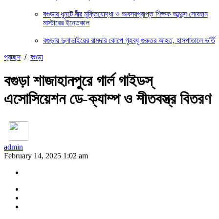
বগুড়ার ধুনটে বীর মুক্তিযোদ্ধা ও অবসরপ্রাপ্ত শিক্ষক আব্দুস সোবহান
মাস্টারের ইন্তেকাল
বগুড়ায় দুলাভাইয়ের রামদার কোপে গৃহবধূ গুরুতর আহত, হাসপাতালে ভর্তি
প্রচ্ছদ
/
বগুড়া
বগুড়া শাজাহানপুরে গার্ল গাইডস্
এসোসিয়েশন ডে-ক্যাম্প ও শীতবস্ত্র বিতরণ
admin
February 14, 2025 1:02 am