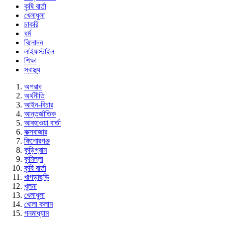
কৃষি বার্তা
খেলাধুলা
চাকরি
ধর্ম
বিনোদন
লাইফস্টাইল
শিক্ষা
স্বাস্থ্য
অপরাধ
অর্থনীতি
আইন-বিচার
আন্তর্জাতিক
আবহাওয়া বার্তা
কক্সবাজার
কিশোরগঞ্জ
কুড়িগ্রাম
কুমিল্লা
কৃষি বার্তা
খাগড়াছড়ি
খুলনা
খেলাধুলা
খোলা কলাম
গনমাধ্যাম