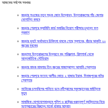
আজকের সর্বশেষ সবখবর
বগুড়ায় সওজের নতুন সড়ক জোন উদ্বোধন, উত্তরাঞ্চলের পাঁচ জেলার
ভোগান্তি কমবে
বগুড়ার শেরপুরে ফ্যামিলি কার্ড শুমারির নিয়োগ পরীক্ষার চূড়ান্ত ফল
প্রকাশ
বগুড়ার ধুনটে অর্থাভাবে চিকিৎসা থমকে গেছে স্বপনের, বাঁচার আকুতি ২০
বছরের যুবকের
বগুড়াসহ উত্তরাঞ্চলের উন্নয়নে বড় পরিকল্পনা, শিল্পপার্ক থেকে
আন্তর্জাতিক স্টেডিয়াম
বগুড়ায় মাদক মামলায় তিন বছরের সাজাপ্রাপ্ত আসামি গ্রেপ্তার
বগুড়ার শেরপুরে ফতেহ আলীর কোচে ২ হাজার ইয়াবা, দিনাজপুরের মনির
গ্রেপ্তার
নাটোরের চলনবিলের পানিতে ডুবে নন্দীগ্রামের স্কুলছাত্রের মর্মান্তিক
মৃত্যু
সামাজিক যোগাযোগমাধ্যমে পুলিশ ও রাষ্ট্রের গুরুত্বপূর্ণ ব্যক্তিদের নিয়ে
অপপ্রচারের বিরুদ্ধে সতর্ক থাকার আহ্বান