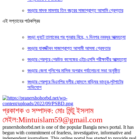
বগুড়ায় মাদক মামলায় তিন বছরের সাজাপ্রাপ্ত আসামি গ্রেপ্তার
এই সপ্তাহের পাঠকপ্রিয়
বগুড়া ধুনটে তালাকের পর পুনরায় বিয়ে, ৭ দিনপর নববধুর আত্মহত্যা
বগুড়ায় যাবজ্জীবন সাজাপ্রাপ্ত আসামী আসমা গ্রেফতার
বগুড়ার শেরপুরে শেরউড কলেজের এইচএসসি পরীক্ষার্থীর আত্মহত্যা
বগুড়ায় জেলা পুলিশের মাসিক অপরাধ পর্যালোচনা সভা অনুষ্ঠিত
বগুড়ার শেরপুরে বিএনপির দলীয় কোন্দলে বাড়িঘর ভাংচুর-লুটপাটের
অভিযোগ
প্রকাশক ও সম্পাদক: মোঃ মিন্টু ইসলাম
মেইল:Mintuislam59@gmail.com
pranershohorbd.net is one of the popular Bangla news portal. It has
begun with commitment of fearless, investigative, informative and
independent journalism. This online portal has started to provide real