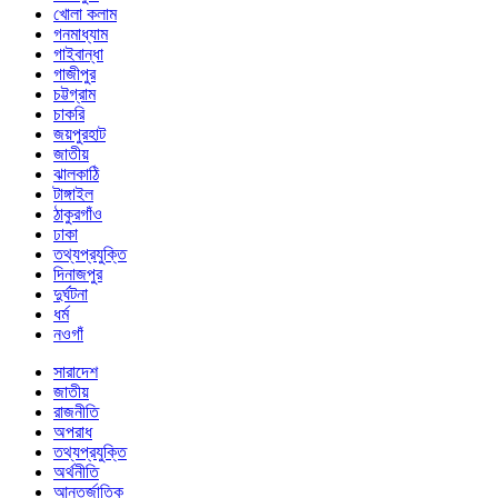
খোলা কলাম
গনমাধ্যাম
গাইবান্ধা
গাজীপুর
চট্টগ্রাম
চাকরি
জয়পুরহাট
জাতীয়
ঝালকাঠি
টাঙ্গাইল
ঠাকুরগাঁও
ঢাকা
তথ্যপ্রযুক্তি
দিনাজপুর
দুর্ঘটনা
ধর্ম
নওগাঁ
সারাদেশ
জাতীয়
রাজনীতি
অপরাধ
তথ্যপ্রযুক্তি
অর্থনীতি
আন্তর্জাতিক