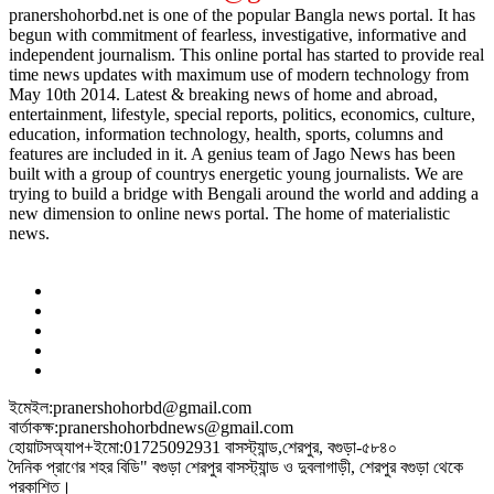
pranershohorbd.net is one of the popular Bangla news portal. It has
begun with commitment of fearless, investigative, informative and
independent journalism. This online portal has started to provide real
time news updates with maximum use of modern technology from
May 10th 2014. Latest & breaking news of home and abroad,
entertainment, lifestyle, special reports, politics, economics, culture,
education, information technology, health, sports, columns and
features are included in it. A genius team of Jago News has been
built with a group of countrys energetic young journalists. We are
trying to build a bridge with Bengali around the world and adding a
new dimension to online news portal. The home of materialistic
news.
ইমেইল:pranershohorbd@gmail.com
বার্তাকক্ষ:pranershohorbdnews@gmail.com
হোয়াটসঅ্যাপ+ইমো:01725092931 বাসস্ট্যান্ড,শেরপুর, বগুড়া-৫৮৪০
দৈনিক প্রাণের শহর বিডি" বগুড়া শেরপুর বাসস্ট্যান্ড ও দুবলাগাড়ী, শেরপুর বগুড়া থেকে
প্রকাশিত।