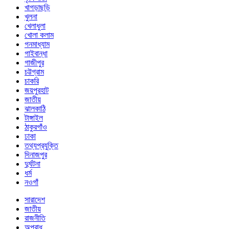
খাগড়াছড়ি
খুলনা
খেলাধুলা
খোলা কলাম
গনমাধ্যাম
গাইবান্ধা
গাজীপুর
চট্টগ্রাম
চাকরি
জয়পুরহাট
জাতীয়
ঝালকাঠি
টাঙ্গাইল
ঠাকুরগাঁও
ঢাকা
তথ্যপ্রযুক্তি
দিনাজপুর
দুর্ঘটনা
ধর্ম
নওগাঁ
সারাদেশ
জাতীয়
রাজনীতি
অপরাধ