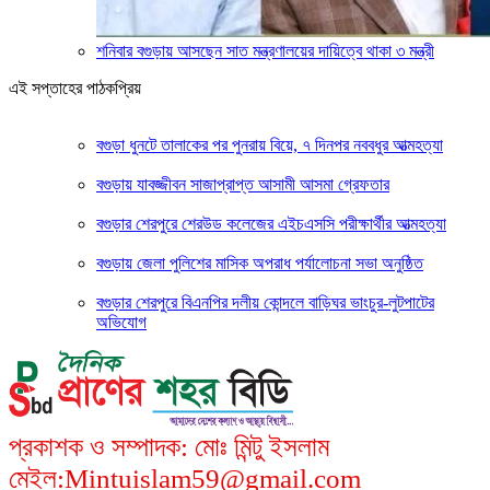
শনিবার বগুড়ায় আসছেন সাত মন্ত্রণালয়ের দায়িত্বে থাকা ৩ মন্ত্রী
এই সপ্তাহের পাঠকপ্রিয়
বগুড়া ধুনটে তালাকের পর পুনরায় বিয়ে, ৭ দিনপর নববধুর আত্মহত্যা
বগুড়ায় যাবজ্জীবন সাজাপ্রাপ্ত আসামী আসমা গ্রেফতার
বগুড়ার শেরপুরে শেরউড কলেজের এইচএসসি পরীক্ষার্থীর আত্মহত্যা
বগুড়ায় জেলা পুলিশের মাসিক অপরাধ পর্যালোচনা সভা অনুষ্ঠিত
বগুড়ার শেরপুরে বিএনপির দলীয় কোন্দলে বাড়িঘর ভাংচুর-লুটপাটের
অভিযোগ
প্রকাশক ও সম্পাদক: মোঃ মিন্টু ইসলাম
মেইল:Mintuislam59@gmail.com