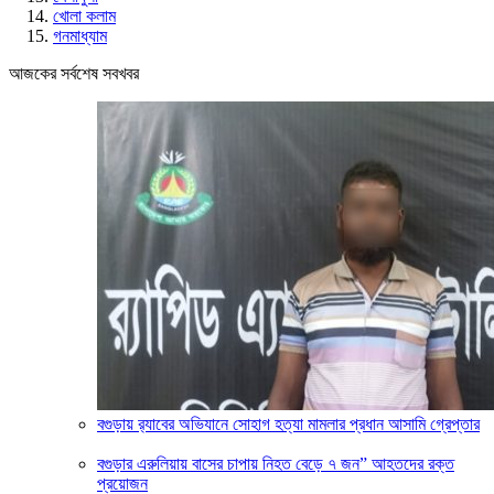
খোলা কলাম
গনমাধ্যাম
আজকের সর্বশেষ সবখবর
‎বগুড়ায় র‍্যাবের অভিযানে সোহাগ হত্যা মামলার প্রধান আসামি গ্রেপ্তার
বগুড়ার এরুলিয়ায় বাসের চাপায় নিহত বেড়ে ৭ জন” আহতদের রক্ত
প্রয়োজন