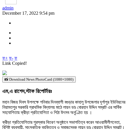
admin
December 17, 2022 9:54 pm
ফ+
ফ-
ফ
Link Copied!
📸 Download News PhotoCard (1080×1080)
এম,এ রাশেদ,স্টাফ রিপোর্টারঃ
মহান বিজয় দিবস উপলক্ষে শনিবার দিনব্যাপী বগুড়ার কাহালু উপজেলার দূর্গাপুর ইউনিয়নের
নিয়ামতপুর সরকারি প্রাথমিক বিদ্যালয় মাঠে লায়ন ডাঃ বোরহান উদ্দিন সম্রাট এর সার্বিক
সহযোগিতায় ক্রীড়া প্রতিযোগিতা ও পিঠা উৎসব অনুণ্ঠিত হয় ।
ক্রীড়া প্রতিযোগিতার পুরস্কার বিতরণ অনুষ্ঠানে সভাপতিত্ব করেন আওয়ামীলীগনেতা,
বিশিষ্ট ব্যবসায়ী, সাংস্কৃতিক ব্যক্তিত্ব ও সমাজসেবক লায়ন ডাঃ বোরহান উদ্দিন সম্রাট।