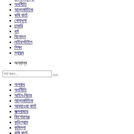
অর্থনীতি
আন্তর্জাতিক
কৃষি বার্তা
খেলাধুলা
চাকরি
ধর্ম
বিনোদন
লাইফস্টাইল
শিক্ষা
স্বাস্থ্য
অন্যান্য
অপরাধ
অর্থনীতি
আইন-বিচার
আন্তর্জাতিক
আবহাওয়া বার্তা
কক্সবাজার
কিশোরগঞ্জ
কুড়িগ্রাম
কুমিল্লা
কৃষি বার্তা