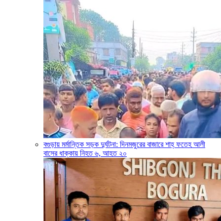
বগুড়ায় মর্মান্তিক সড়ক দুর্ঘটনা: দিনমজুরের বাজারে শাহ্ ফতেহ আলী
বাসের ধাক্কায় নিহত ৬, আহত ২০