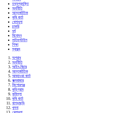
তথ্যপ্রযুক্তি
অর্থনীতি
আন্তর্জাতিক
কৃষি বার্তা
খেলাধুলা
চাকরি
ধর্ম
বিনোদন
লাইফস্টাইল
শিক্ষা
স্বাস্থ্য
অপরাধ
অর্থনীতি
আইন-বিচার
আন্তর্জাতিক
আবহাওয়া বার্তা
কক্সবাজার
কিশোরগঞ্জ
কুড়িগ্রাম
কুমিল্লা
কৃষি বার্তা
খাগড়াছড়ি
খুলনা
খেলাধুলা