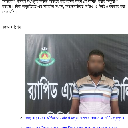
অভিযোগ থাকলে সংশ্লিষ্ট নিউজ সাইটের কর্তৃপক্ষের সাথে যোগাযোগ করার অনুরোধ
রইলো। বিনা অনুমতিতে এই সাইটের সংবাদ, আলোকচিত্র অডিও ও ভিডিও ব্যবহার করা
বেআইনি।
বগুড়া সর্বশেষ
‎বগুড়ায় র‍্যাবের অভিযানে সোহাগ হত্যা মামলার প্রধান আসামি গ্রেপ্তার