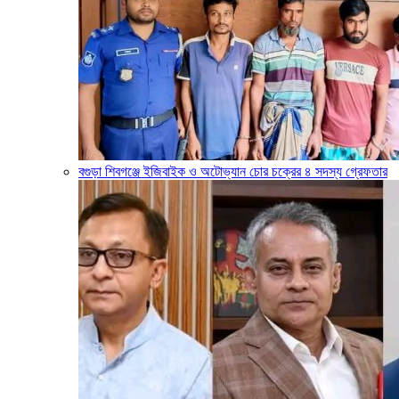
বগুড়া শিবগঞ্জে ইজিবাইক ও অটোভ্যান চোর চক্রের ৪ সদস্য গ্রেফতার