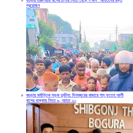
বগুড়ার এরুলিয়ায় বাসের চাপায় নিহত বেড়ে ৭ জন” আহতদের রক্ত
প্রয়োজন
বগুড়ায় মর্মান্তিক সড়ক দুর্ঘটনা: দিনমজুরের বাজারে শাহ্ ফতেহ আলী
বাসের ধাক্কায় নিহত ৬, আহত ২০