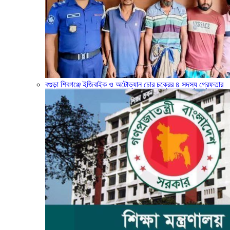
বগুড়া শিবগঞ্জে ইজিবাইক ও অটোভ্যান চোর চক্রের ৪ সদস্য গ্রেফতার