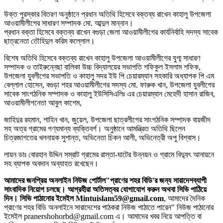
উক্ত পুরস্কার বিতরণ অনুষ্ঠানে প্রধান অতিথি হিসেবে বক্তব্য রাখেন কাহালু উপজেলা
আওয়ামীলীগের সাধারণ সম্পাদক মো. আব্দুল মান্নান।
প্রধান বক্তা হিসেবে বক্তব্য রাখেন বগুড়া জেলা আওয়ামীলীগের কার্যনির্বাহি সদস্য সাবেক
ছাত্রনেতা তৌহিদুল করিম কল্লোল।
বিশেষ অতিথি হিসেবে বক্তব্য রাখেন কাহালু উপজেলা আওয়ামীলীগের যুগ্ম সাধারণ
সম্পাদক ও তাইরুন্নেছা বালিকা উচ্চ বিদ্যালয়ের সভাপতি শফিকুল ইসলাম শফিক,
উপজেলা যুবলীগের সভাপতি ও কাহালু সদর ইউ পি চেয়ারম্যান সহকারি অধ্যাপক পি এম
বেল্লাল হোসেন, বগুড়া শহর আওয়ামীলীগের সদস্য মো. ফারুক খান, উপজেলা যুবলীগের
সাবেক সাংগঠনিক সম্পাদক ও কাহালু ইউসিসিএলিঃ এর চেয়ারম্যান মেহেদী হাসান রাজিব,
আওয়ামীলীগনেতা আবুল কাশেম,
জাহিদুর রহমান, শাহিন খান, জুয়েল, উপজেলা ছাত্রলীগের সাংগঠনিক সম্পাদক বায়জীদ
সহ অত্র গ্রামের গণ্যমান্য ব্যক্তিবর্গ। অনুষ্ঠানে আমন্ত্রিত অতিথি ছিলেন
চিত্রজাগতের খলনায়ক সুশান্ত, অভিনেতা চিকন আলী, অভিনেত্রী অপু বিশ্বাস।
লায়ন ডাঃ বোরহান উদ্দিন সম্রাট গ্রামের রাস্তা-ঘাটের উন্নয়ন ও গ্রামে বিদ্যুৎ আনায়নে
সহ ব্যাপক অবদান অব্যাহত রখেছেন।
আমাদের জনপ্রিয় অনলাইন নিউজ পোর্টাল"প্রাণের শহর বিডি'র জন্য সারাদেশব্যাপী
সাংবাদিক নিয়োগ চলছে। আগ্রহীরা অতিসত্বর যোগাযোগ করুন অথবা সিভি পাঠিয়ে
দিন। সিভি পাঠানোর ইমেইল Mintuislam59@gmail.com
, আমাদের দৈনিক
প্রাণের শহর বিডি অনলাইনে সারাদেশের পাঠকরা নিউজ পাঠাতে পারেন" নিউজ পাঠানোর
ইমেইল pranershohorbd@gmail.com এ। আমাদের খবর নিয়ে আপত্তি বা