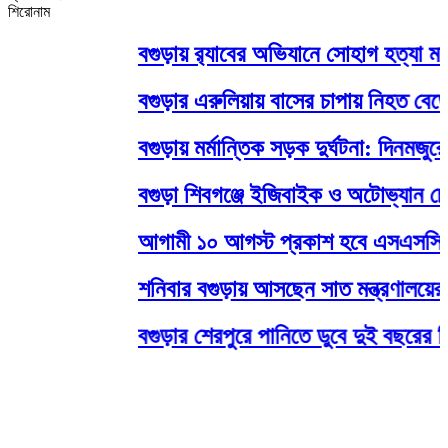
শিরোনাম
‎বগুড়ায় র‍্যাবের অভিযানে সোহাগ হত্যা মামলার 
বগুড়ার এরুলিয়ায় বাসের চাপায় নিহত বেড়ে ৭
বগুড়ায় মর্মান্তিক সড়ক দুর্ঘটনা: দিনমজুরের 
বগুড়া শিবগঞ্জে ইজিবাইক ও অটোভ্যান চোর চক্
আগামী ১০ আগস্ট প্রকাশ হবে এসএসসি ও সমমা
শনিবার বগুড়ায় আসছেন সাত মন্ত্রণালয়ের দায়িত্বে
বগুড়ার শেরপুরে পানিতে ডুবে দুই বছরের শিশুর মর্ম