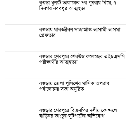
বগুড়া ধুনটে তালাকের পর পুনরায় বিয়ে, ৭
দিনপর নববধুর আত্মহত্যা
বগুড়ায় যাবজ্জীবন সাজাপ্রাপ্ত আসামী আসমা
গ্রেফতার
বগুড়ার শেরপুরে শেরউড কলেজের এইচএসসি
পরীক্ষার্থীর আত্মহত্যা
বগুড়ায় জেলা পুলিশের মাসিক অপরাধ
পর্যালোচনা সভা অনুষ্ঠিত
বগুড়ার শেরপুরে বিএনপির দলীয় কোন্দলে
বাড়িঘর ভাংচুর-লুটপাটের অভিযোগ