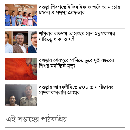
বগুড়া শিবগঞ্জে ইজিবাইক ও অটোভ্যান চোর
চক্রের ৪ সদস্য গ্রেফতার
শনিবার বগুড়ায় আসছেন সাত মন্ত্রণালয়ের
দায়িত্বে থাকা ৩ মন্ত্রী
বগুড়ার শেরপুরে পানিতে ডুবে দুই বছরের
শিশুর মর্মান্তিক মৃত্যু
বগুড়ার আদমদীঘিতে ৫০০ গ্রাম গাঁজাসহ
মাদক কারবারি গ্রেপ্তার
এই সপ্তাহের পাঠকপ্রিয়