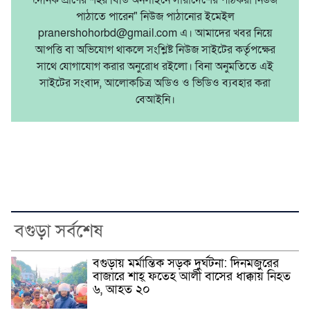
পাঠাতে পারেন" নিউজ পাঠানোর ইমেইল
pranershohorbd@gmail.com এ। আমাদের খবর নিয়ে
আপত্তি বা অভিযোগ থাকলে সংশ্লিষ্ট নিউজ সাইটের কর্তৃপক্ষের
সাথে যোগাযোগ করার অনুরোধ রইলো। বিনা অনুমতিতে এই
সাইটের সংবাদ, আলোকচিত্র অডিও ও ভিডিও ব্যবহার করা
বেআইনি।
বগুড়া সর্বশেষ
বগুড়ায় মর্মান্তিক সড়ক দুর্ঘটনা: দিনমজুরের
বাজারে শাহ্ ফতেহ আলী বাসের ধাক্কায় নিহত
৬, আহত ২০