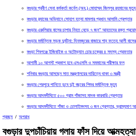
বগুড়ার প্রবীণ সেনা কর্মকর্তা কর্নেল (অব.) মোহাম্মদ জিল্লুর রহমানের মৃত্যু
‎বগুড়ায় র‍্যাবের অভিযানে সোহাগ হত্যা মামলার প্রধান আসামি গ্রেপ্তার
বগুড়ার এরুলিয়ায় বাসের চাপায় নিহত বেড়ে ৭ জন” আহতদের রক্ত প্রয়
বগুড়ায় মর্মান্তিক সড়ক দুর্ঘটনা: দিনমজুরের বাজারে শাহ্ ফতেহ আলী বা
বগুড়া শিবগঞ্জে ইজিবাইক ও অটোভ্যান চোর চক্রের ৪ সদস্য গ্রেফতার
আগামী ১০ আগস্ট প্রকাশ হবে এসএসসি ও সমমানের পরীক্ষার ফল
শনিবার বগুড়ায় আসছেন সাত মন্ত্রণালয়ের দায়িত্বে থাকা ৩ মন্ত্রী
বগুড়ার শেরপুরে পানিতে ডুবে দুই বছরের শিশুর মর্মান্তিক মৃত্যু
বগুড়ার আদমদীঘিতে ৫০০ গ্রাম গাঁজাসহ মাদক কারবারি গ্রেপ্তার
বগুড়ার আদমদীঘিতে গাঁজা ও চোলাইমদসহ ৩ জন গ্রেপ্তার, ভ্রাম্যমাণ 
প্রচ্ছদ
/
অপরাধ
বগুড়ার দুপচাঁচিয়ায় গলায় ফাঁস দিয়ে আত্মহত্যা