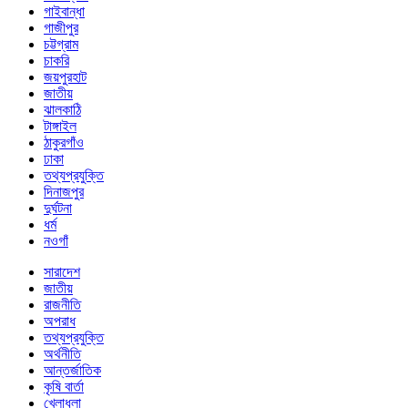
গাইবান্ধা
গাজীপুর
চট্টগ্রাম
চাকরি
জয়পুরহাট
জাতীয়
ঝালকাঠি
টাঙ্গাইল
ঠাকুরগাঁও
ঢাকা
তথ্যপ্রযুক্তি
দিনাজপুর
দুর্ঘটনা
ধর্ম
নওগাঁ
সারাদেশ
জাতীয়
রাজনীতি
অপরাধ
তথ্যপ্রযুক্তি
অর্থনীতি
আন্তর্জাতিক
কৃষি বার্তা
খেলাধুলা