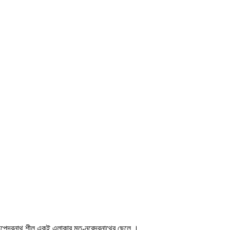
োপেন্দ্রনাথ শীল একই এলাকার মৃত-নরেন্দ্রনাথের ছেলে ।