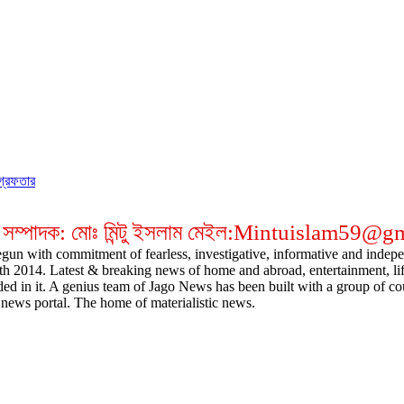
গ্রেফতার
 সম্পাদক: মোঃ মিন্টু ইসলাম মেইল:Mintuislam59@
gun with commitment of fearless, investigative, informative and indepen
14. Latest & breaking news of home and abroad, entertainment, lifestyl
ded in it. A genius team of Jago News has been built with a group of cou
news portal. The home of materialistic news.