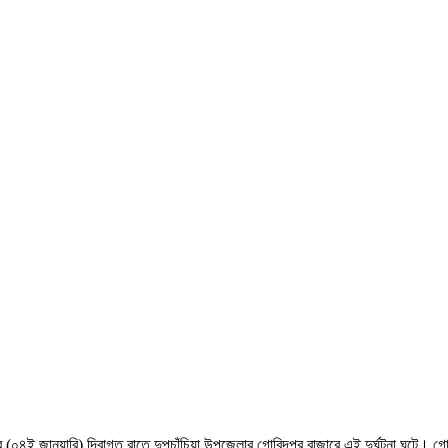
 (০৪ই জানুয়ারি) দিবাগত রাতে দুপচাঁচিয়া উপজেলার গোবিন্দপুর বাজারে এই দুর্ঘটনা ঘটে। গ