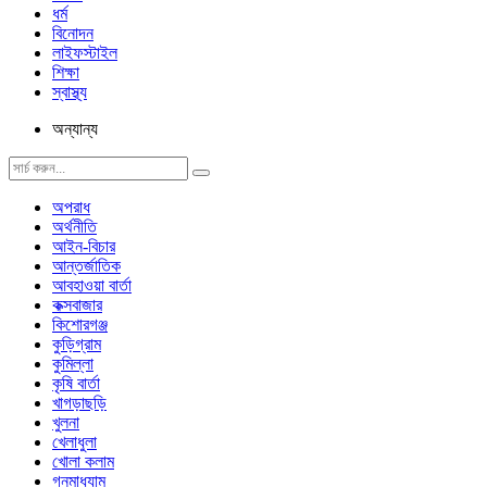
ধর্ম
বিনোদন
লাইফস্টাইল
শিক্ষা
স্বাস্থ্য
অন্যান্য
অপরাধ
অর্থনীতি
আইন-বিচার
আন্তর্জাতিক
আবহাওয়া বার্তা
কক্সবাজার
কিশোরগঞ্জ
কুড়িগ্রাম
কুমিল্লা
কৃষি বার্তা
খাগড়াছড়ি
খুলনা
খেলাধুলা
খোলা কলাম
গনমাধ্যাম