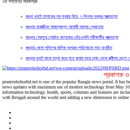
এই সপ্তাহের পাঠকপ্রিয়
বগুড়া ধুনটে তালাকের পর পুনরায় বিয়ে, ৭ দিনপর নববধুর আত্মহত্যা
বগুড়ায় যাবজ্জীবন সাজাপ্রাপ্ত আসামী আসমা গ্রেফতার
বগুড়ার শেরপুরে শেরউড কলেজের এইচএসসি পরীক্ষার্থীর আত্মহত্যা
বগুড়ায় জেলা পুলিশের মাসিক অপরাধ পর্যালোচনা সভা অনুষ্ঠিত
বগুড়ার ধুনটে মাকে হত্যা করে পুতে রাখায় দায়ে ঢাকা থেকে স্ত্রীসহ ছেলে 
প্রকাশক ও
pranershohorbd.net is one of the popular Bangla news portal. It has be
news updates with maximum use of modern technology from May 10th 20
information technology, health, sports, columns and features are inclu
with Bengali around the world and adding a new dimension to online 