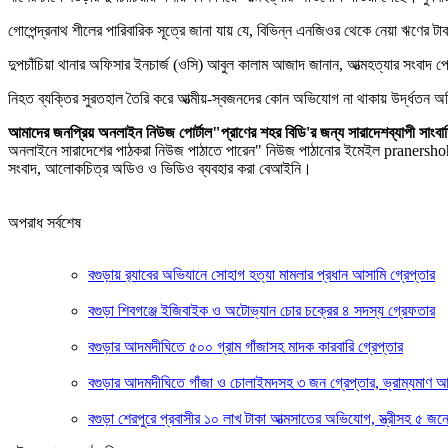
গোপেন্দ্রনাথ শীলের পারিবারিক সূত্রে জানা যায় যে, বিভিন্ন এনজিওর থেকে নেয়া ঋণের 
দুপচাঁচিয়া থানার অফিসার ইনচার্জ (ওসি) আবুল কালাম আজাদ জানান, আত্মহত্যার সংবা
নিহত ব্যক্তির সুরতহাল তৈরি করে আত্মীয়-স্বজনদের কোন অভিযোগ না থাকায় উর্দ্ধতন 
আমাদের জনপ্রিয় অনলাইন নিউজ পোর্টাল"প্রাণের শহর বিডি'র জন্য সারাদেশব্যাপী
অনলাইনে সারাদেশের পাঠকরা নিউজ পাঠাতে পারেন" নিউজ পাঠানোর ইমেইল pranersho
সংবাদ, আলোকচিত্র অডিও ও ভিডিও ব্যবহার করা বেআইনি।
অপরাধ সর্বশেষ
‎বগুড়ায় র‍্যাবের অভিযানে সোহাগ হত্যা মামলার প্রধান আসামি গ্রেপ্তার
বগুড়া শিবগঞ্জে ইজিবাইক ও অটোভ্যান চোর চক্রের ৪ সদস্য গ্রেফতার
বগুড়ার আদমদীঘিতে ৫০০ গ্রাম গাঁজাসহ মাদক কারবারি গ্রেপ্তার
বগুড়ার আদমদীঘিতে গাঁজা ও চোলাইমদসহ ৩ জন গ্রেপ্তার, ভ্রাম্যমাণ 
বগুড়া শেরপুরে প্রবাসীর ১০ লাখ টাকা আত্মসাতের অভিযোগ, স্ত্রীসহ ৫ জন