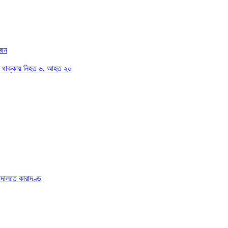
োজন
সের ধাক্কায় নিহত ৬, আহত ২০
আদালতে কারাদণ্ড