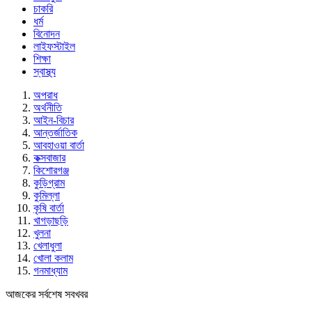
চাকরি
ধর্ম
বিনোদন
লাইফস্টাইল
শিক্ষা
স্বাস্থ্য
অপরাধ
অর্থনীতি
আইন-বিচার
আন্তর্জাতিক
আবহাওয়া বার্তা
কক্সবাজার
কিশোরগঞ্জ
কুড়িগ্রাম
কুমিল্লা
কৃষি বার্তা
খাগড়াছড়ি
খুলনা
খেলাধুলা
খোলা কলাম
গনমাধ্যাম
আজকের সর্বশেষ সবখবর