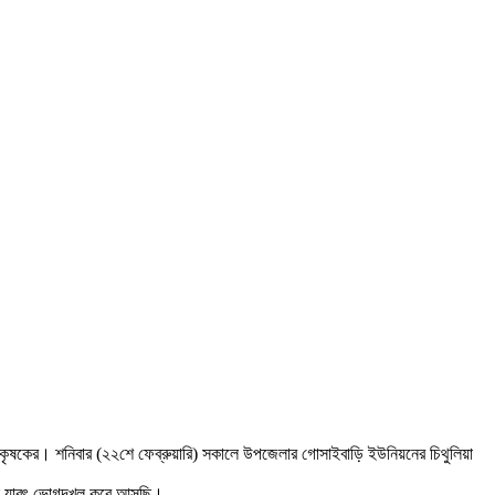
ে কৃষকের। শনিবার (২২শে ফেব্রুয়ারি) সকালে উপজেলার গোসাইবাড়ি ইউনিয়নের চিথুলিয়া
র্ঘদিন যাবৎ ভোগদখল করে আসছি।