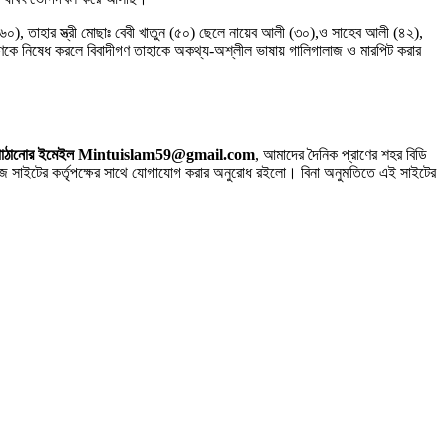
 (৬০), তাহার স্ত্রী মোছাঃ বেবী খাতুন (৫০) ছেলে নায়েব আলী (৩০),ও সাহেব আলী (৪২),
বাদীগণকে নিষেধ করলে বিবাদীগণ তাহাকে অকথ্য-অশ্লীল ভাষায় গালিগালাজ ও মারপিট করার
 সিভি পাঠানোর ইমেইল Mintuislam59@gmail.com
, আমাদের দৈনিক প্রাণের শহর বিডি
াইটের কর্তৃপক্ষের সাথে যোগাযোগ করার অনুরোধ রইলো। বিনা অনুমতিতে এই সাইটের