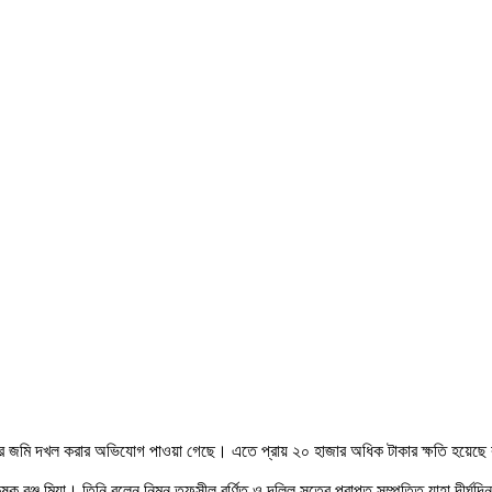
ষ্ট করে জমি দখল করার অভিযোগ পাওয়া গেছে। এতে প্রায় ২০ হাজার অধিক টাকার ক্ষতি হয়েছ
কৃষক রঞ্জু মিয়া। তিনি বলেন নিম্ন তফসীল বর্ণিত ও দলিল সূত্রে প্রাপ্ত সম্পত্তি যাহা দী