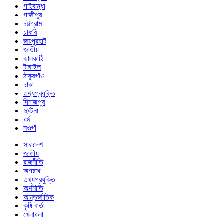
গাইবান্ধা
গাজীপুর
চট্টগ্রাম
চাকরি
জয়পুরহাট
জাতীয়
ঝালকাঠি
টাঙ্গাইল
ঠাকুরগাঁও
ঢাকা
তথ্যপ্রযুক্তি
দিনাজপুর
দুর্ঘটনা
ধর্ম
নওগাঁ
সারাদেশ
জাতীয়
রাজনীতি
অপরাধ
তথ্যপ্রযুক্তি
অর্থনীতি
আন্তর্জাতিক
কৃষি বার্তা
খেলাধুলা