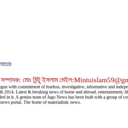
গ্রেফতার
 সম্পাদক: মোঃ মিন্টু ইসলাম মেইল:Mintuislam59@
gun with commitment of fearless, investigative, informative and indepen
14. Latest & breaking news of home and abroad, entertainment, lifestyl
ded in it. A genius team of Jago News has been built with a group of cou
news portal. The home of materialistic news.