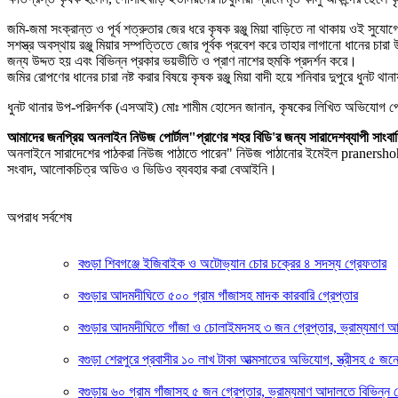
জমি-জমা সংক্রান্ত ও পূর্ব শত্রুতার জের ধরে কৃষক রঞ্জু মিয়া বাড়িতে না থাকায় ওই 
সশস্ত্র অবস্থায় রঞ্জু মিয়ার সম্পত্তিতে জোর পূর্বক প্রবেশ করে তাহার লাগানো ধানে
জন্য উদ্দত হয় এবং বিভিন্ন প্রকার ভয়ভীতি ও প্রাণ নাশের হুমকি প্রদর্শন করে।
জমির রোপণের ধানের চারা নষ্ট করার বিষয়ে কৃষক রঞ্জু মিয়া বাদী হয়ে শনিবার দুপুরে ধু
ধুনট থানার উপ-পরিদর্শক (এসআই) মোঃ শামীম হোসেন জানান, কৃষকের লিখিত অভিযোগ পেয
আমাদের জনপ্রিয় অনলাইন নিউজ পোর্টাল"প্রাণের শহর বিডি'র জন্য সারাদেশব্যাপী
অনলাইনে সারাদেশের পাঠকরা নিউজ পাঠাতে পারেন" নিউজ পাঠানোর ইমেইল pranersho
সংবাদ, আলোকচিত্র অডিও ও ভিডিও ব্যবহার করা বেআইনি।
অপরাধ সর্বশেষ
বগুড়া শিবগঞ্জে ইজিবাইক ও অটোভ্যান চোর চক্রের ৪ সদস্য গ্রেফতার
বগুড়ার আদমদীঘিতে ৫০০ গ্রাম গাঁজাসহ মাদক কারবারি গ্রেপ্তার
বগুড়ার আদমদীঘিতে গাঁজা ও চোলাইমদসহ ৩ জন গ্রেপ্তার, ভ্রাম্যমাণ 
বগুড়া শেরপুরে প্রবাসীর ১০ লাখ টাকা আত্মসাতের অভিযোগ, স্ত্রীসহ ৫ জন
বগুড়ায় ৬০ গ্রাম গাঁজাসহ ৫ জন গ্রেপ্তার, ভ্রাম্যমাণ আদালতে বিভিন্ন 