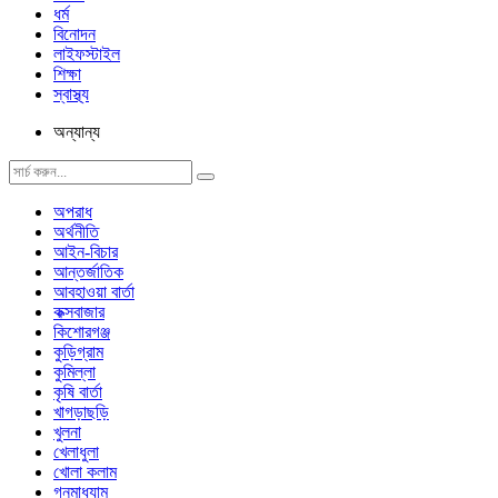
ধর্ম
বিনোদন
লাইফস্টাইল
শিক্ষা
স্বাস্থ্য
অন্যান্য
অপরাধ
অর্থনীতি
আইন-বিচার
আন্তর্জাতিক
আবহাওয়া বার্তা
কক্সবাজার
কিশোরগঞ্জ
কুড়িগ্রাম
কুমিল্লা
কৃষি বার্তা
খাগড়াছড়ি
খুলনা
খেলাধুলা
খোলা কলাম
গনমাধ্যাম