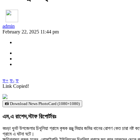
admin
February 22, 2025 11:44 pm
ফ+
ফ-
ফ
Link Copied!
📸 Download News PhotoCard (1080×1080)
এম,এ রাশেদ,স্টাফ রিপোর্টারঃ
বগুড়া ধুনট উপজেলার চিথুলিয়া গ্রামে কৃষক রঞ্জু মিয়ার জমির ধানের রোপণ কেত চারা ন
গ্রামে এ ঘটনা ঘটে।
ক্ষতিগ্রস্ত কৃষক হলেন, গোসাইবাড়ি ইউনিয়নের চিথুলিয়া গ্রামে মৃত কালু আকন্দের ছেলে 