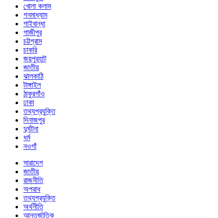
খোলা কলাম
গনমাধ্যাম
গাইবান্ধা
গাজীপুর
চট্টগ্রাম
চাকরি
জয়পুরহাট
জাতীয়
ঝালকাঠি
টাঙ্গাইল
ঠাকুরগাঁও
ঢাকা
তথ্যপ্রযুক্তি
দিনাজপুর
দুর্ঘটনা
ধর্ম
নওগাঁ
সারাদেশ
জাতীয়
রাজনীতি
অপরাধ
তথ্যপ্রযুক্তি
অর্থনীতি
আন্তর্জাতিক