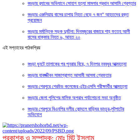
‎বগুড়ায় র‍্যাবের অভিযানে সোহাগ হত্যা মামলার প্রধান আসামি গ্রেপ্তার
বগুড়ার এরুলিয়ায় বাসের চাপায় নিহত বেড়ে ৭ জন” আহতদের রক্ত
প্রয়োজন
বগুড়ায় মর্মান্তিক সড়ক দুর্ঘটনা: দিনমজুরের বাজারে শাহ্ ফতেহ আলী
বাসের ধাক্কায় নিহত ৬, আহত ২০
এই সপ্তাহের পাঠকপ্রিয়
বগুড়া ধুনটে তালাকের পর পুনরায় বিয়ে, ৭ দিনপর নববধুর আত্মহত্যা
বগুড়ায় যাবজ্জীবন সাজাপ্রাপ্ত আসামী আসমা গ্রেফতার
বগুড়ার শেরপুরে শেরউড কলেজের এইচএসসি পরীক্ষার্থীর আত্মহত্যা
বগুড়ায় জেলা পুলিশের মাসিক অপরাধ পর্যালোচনা সভা অনুষ্ঠিত
বগুড়ার শেরপুরে বিএনপির দলীয় কোন্দলে বাড়িঘর ভাংচুর-লুটপাটের
অভিযোগ
প্রকাশক ও সম্পাদক: মোঃ মিন্টু ইসলাম