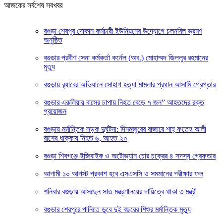
আজকের সর্বশেষ সবখবর
বগুড়া শেরপুর দোকান কর্মচারী ইউনিয়নের উদ্যোগে চলনবিল ভ্রমণ
অনুষ্ঠিত
বগুড়ার প্রবীণ সেনা কর্মকর্তা কর্নেল (অব.) মোহাম্মদ জিল্লুর রহমানের
মৃত্যু
‎বগুড়ায় র‍্যাবের অভিযানে সোহাগ হত্যা মামলার প্রধান আসামি গ্রেপ্তার
বগুড়ার এরুলিয়ায় বাসের চাপায় নিহত বেড়ে ৭ জন” আহতদের রক্ত
প্রয়োজন
বগুড়ায় মর্মান্তিক সড়ক দুর্ঘটনা: দিনমজুরের বাজারে শাহ্ ফতেহ আলী
বাসের ধাক্কায় নিহত ৬, আহত ২০
বগুড়া শিবগঞ্জে ইজিবাইক ও অটোভ্যান চোর চক্রের ৪ সদস্য গ্রেফতার
আগামী ১০ আগস্ট প্রকাশ হবে এসএসসি ও সমমানের পরীক্ষার ফল
শনিবার বগুড়ায় আসছেন সাত মন্ত্রণালয়ের দায়িত্বে থাকা ৩ মন্ত্রী
বগুড়ার শেরপুরে পানিতে ডুবে দুই বছরের শিশুর মর্মান্তিক মৃত্যু