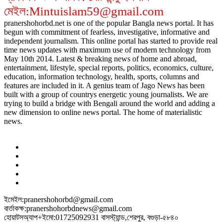
মেইল:Mintuislam59@gmail.com
pranershohorbd.net is one of the popular Bangla news portal. It has
begun with commitment of fearless, investigative, informative and
independent journalism. This online portal has started to provide real
time news updates with maximum use of modern technology from
May 10th 2014. Latest & breaking news of home and abroad,
entertainment, lifestyle, special reports, politics, economics, culture,
education, information technology, health, sports, columns and
features are included in it. A genius team of Jago News has been
built with a group of countrys energetic young journalists. We are
trying to build a bridge with Bengali around the world and adding a
new dimension to online news portal. The home of materialistic
news.
ইমেইল:pranershohorbd@gmail.com
বার্তাকক্ষ:pranershohorbdnews@gmail.com
হোয়াটসঅ্যাপ+ইমো:01725092931 বাসস্ট্যান্ড,শেরপুর, বগুড়া-৫৮৪০