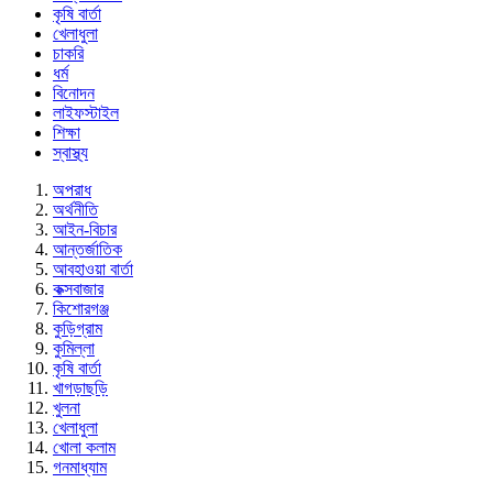
কৃষি বার্তা
খেলাধুলা
চাকরি
ধর্ম
বিনোদন
লাইফস্টাইল
শিক্ষা
স্বাস্থ্য
অপরাধ
অর্থনীতি
আইন-বিচার
আন্তর্জাতিক
আবহাওয়া বার্তা
কক্সবাজার
কিশোরগঞ্জ
কুড়িগ্রাম
কুমিল্লা
কৃষি বার্তা
খাগড়াছড়ি
খুলনা
খেলাধুলা
খোলা কলাম
গনমাধ্যাম