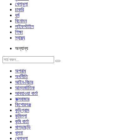
খেলাধুলা
চাকরি
ধর্ম
বিনোদন
লাইফস্টাইল
শিক্ষা
স্বাস্থ্য
অন্যান্য
অপরাধ
অর্থনীতি
আইন-বিচার
আন্তর্জাতিক
আবহাওয়া বার্তা
কক্সবাজার
কিশোরগঞ্জ
কুড়িগ্রাম
কুমিল্লা
কৃষি বার্তা
খাগড়াছড়ি
খুলনা
খেলাধুলা