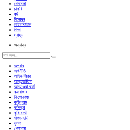
খেলাধুলা
চাকরি
ধর্ম
বিনোদন
লাইফস্টাইল
শিক্ষা
স্বাস্থ্য
অন্যান্য
অপরাধ
অর্থনীতি
আইন-বিচার
আন্তর্জাতিক
আবহাওয়া বার্তা
কক্সবাজার
কিশোরগঞ্জ
কুড়িগ্রাম
কুমিল্লা
কৃষি বার্তা
খাগড়াছড়ি
খুলনা
খেলাধুলা