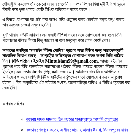
খোঁজাখুঁজি করলেও তাঁর কোনো সন্ধান মেলেনি। এরপর বিপ্লব মিয়া স্ত্রী ইতি খাতুনকে
বিবাদী করে ধুনট থানায় একটি লিখিত অভিযোগ দায়ের করেন।
‎এ বিষয়ে যোগাযোগের চেষ্টা করা হলেও ইতি খাতুনের বাবার মোবাইল নম্বর বন্ধ থাকায়
তার মন্তব্য নেওয়া সম্ভব হয়নি।
‎ধুনট থানার ডিউটি অফিসার এএসআই দীপিকা দাসের সঙ্গে যোগাযোগ করা হলে তিনি
গতকালের ঘটনার বিষয়ে কিছু জানেন না বলে মন্তব্য করে ফোন কেটে দেন।
আমাদের জনপ্রিয় অনলাইন নিউজ পোর্টাল"প্রাণের শহর বিডি'র জন্য সারাদেশব্যাপী
সাংবাদিক নিয়োগ চলছে। আগ্রহীরা অতিসত্বর যোগাযোগ করুন অথবা সিভি পাঠিয়ে
দিন। সিভি পাঠানোর ইমেইল Mintuislam59@gmail.com
, আমাদের দৈনিক
প্রাণের শহর বিডি অনলাইনে সারাদেশের পাঠকরা নিউজ পাঠাতে পারেন" নিউজ পাঠানোর
ইমেইল pranershohorbd@gmail.com এ। আমাদের খবর নিয়ে আপত্তি বা
অভিযোগ থাকলে সংশ্লিষ্ট নিউজ সাইটের কর্তৃপক্ষের সাথে যোগাযোগ করার অনুরোধ
রইলো। বিনা অনুমতিতে এই সাইটের সংবাদ, আলোকচিত্র অডিও ও ভিডিও ব্যবহার করা
বেআইনি।
অপরাধ সর্বশেষ
বগুড়ায় মাদক মামলায় তিন বছরের সাজাপ্রাপ্ত আসামি গ্রেপ্তার
বগুড়ার শেরপুরে ফতেহ আলীর কোচে ২ হাজার ইয়াবা, দিনাজপুরের মনির