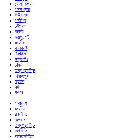
খোলা কলাম
গনমাধ্যাম
গাইবান্ধা
গাজীপুর
চট্টগ্রাম
চাকরি
জয়পুরহাট
জাতীয়
ঝালকাঠি
টাঙ্গাইল
ঠাকুরগাঁও
ঢাকা
তথ্যপ্রযুক্তি
দিনাজপুর
দুর্ঘটনা
ধর্ম
নওগাঁ
সারাদেশ
জাতীয়
রাজনীতি
অপরাধ
তথ্যপ্রযুক্তি
অর্থনীতি
আন্তর্জাতিক