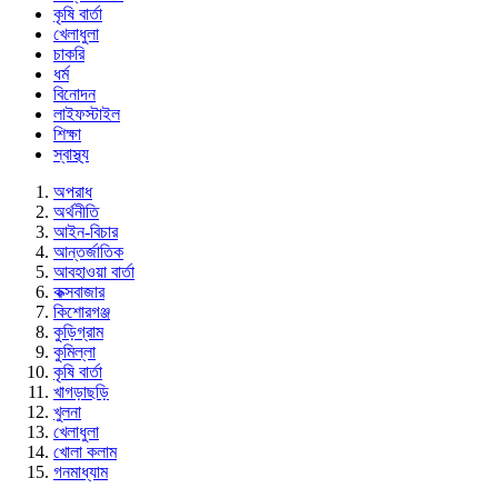
কৃষি বার্তা
খেলাধুলা
চাকরি
ধর্ম
বিনোদন
লাইফস্টাইল
শিক্ষা
স্বাস্থ্য
অপরাধ
অর্থনীতি
আইন-বিচার
আন্তর্জাতিক
আবহাওয়া বার্তা
কক্সবাজার
কিশোরগঞ্জ
কুড়িগ্রাম
কুমিল্লা
কৃষি বার্তা
খাগড়াছড়ি
খুলনা
খেলাধুলা
খোলা কলাম
গনমাধ্যাম