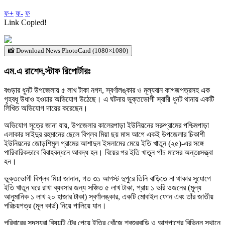
ফ+
ফ-
ফ
Link Copied!
📸 Download News PhotoCard (1080×1080)
‎এম.এ রাশেদ,স্টাফ রিপোর্টারঃ
বগুড়ার ধুনট উপজেলায় ৫ লাখ টাকা নগদ, স্বর্ণালঙ্কার ও মূল্যবান কাগজপত্রসহ এক
গৃহবধূ উধাও হওয়ার অভিযোগ উঠেছে। এ ঘটনায় ভুক্তভোগী স্বামী ধুনট থানায় একটি
লিখিত অভিযোগ দায়ের করেছেন।
‎অভিযোগ সূত্রে জানা যায়, উপজেলার কালেরপাড়া ইউনিয়নের সরুগ্রামের পশ্চিমপাড়া
এলাকার সাইদুর রহমানের ছেলে বিপ্লব মিয়া ছয় মাস আগে একই উপজেলার চিকাশী
ইউনিয়নের জোড়শিমুল গ্রামের আশাদুল ইসলামের মেয়ে ইতি খাতুন (২৫)-এর সঙ্গে
পারিবারিকভাবে বিবাহবন্ধনে আবদ্ধ হন। বিয়ের পর ইতি খাতুন পাঁচ মাসের অন্তঃসত্ত্বা
হন।
‎ভুক্তভোগী বিপ্লব মিয়া জানান, গত ৩১ আগস্ট দুপুরে তিনি বাড়িতে না থাকার সুযোগে
ইতি খাতুন ঘরে রাখা ব্যবসার জন্য সঞ্চিত ৫ লাখ টাকা, প্রায় ১ ভরি ওজনের (মূল্য
আনুমানিক ১ লাখ ২০ হাজার টাকা) স্বর্ণালঙ্কার, একটি মোবাইল ফোন এবং তাঁর জাতীয়
পরিচয়পত্র (মূল কার্ড) নিয়ে পালিয়ে যান।
‎পরিবারের সদস্যরা বিষয়টি টের পেয়ে ইতির খোঁজে শ্বশুরবাড়ি ও আশপাশের বিভিন্ন স্থানে