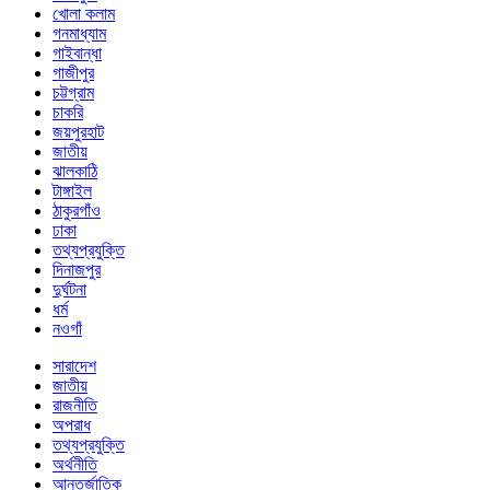
খোলা কলাম
গনমাধ্যাম
গাইবান্ধা
গাজীপুর
চট্টগ্রাম
চাকরি
জয়পুরহাট
জাতীয়
ঝালকাঠি
টাঙ্গাইল
ঠাকুরগাঁও
ঢাকা
তথ্যপ্রযুক্তি
দিনাজপুর
দুর্ঘটনা
ধর্ম
নওগাঁ
সারাদেশ
জাতীয়
রাজনীতি
অপরাধ
তথ্যপ্রযুক্তি
অর্থনীতি
আন্তর্জাতিক