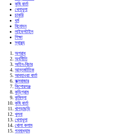
কৃষি বার্তা
খেলাধুলা
চাকরি
ধর্ম
বিনোদন
লাইফস্টাইল
শিক্ষা
স্বাস্থ্য
অপরাধ
অর্থনীতি
আইন-বিচার
আন্তর্জাতিক
আবহাওয়া বার্তা
কক্সবাজার
কিশোরগঞ্জ
কুড়িগ্রাম
কুমিল্লা
কৃষি বার্তা
খাগড়াছড়ি
খুলনা
খেলাধুলা
খোলা কলাম
গনমাধ্যাম