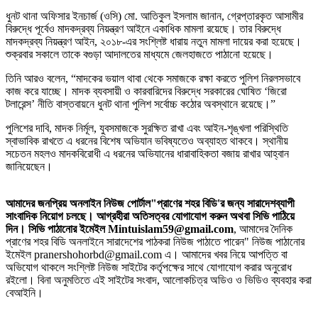
ধুনট থানা অফিসার ইনচার্জ (ওসি) মো. আতিকুল ইসলাম জানান, গ্রেপ্তারকৃত আসামীর
বিরুদ্ধে পূর্বেও মাদকদ্রব্য নিয়ন্ত্রণ আইনে একাধিক মামলা রয়েছে। তার বিরুদ্ধে
মাদকদ্রব্য নিয়ন্ত্রণ আইন, ২০১৮-এর সংশ্লিষ্ট ধারায় নতুন মামলা দায়ের করা হয়েছে।
শুক্রবার সকালে তাকে বগুড়া আদালতের মাধ্যমে জেলহাজতে পাঠানো হয়েছে।
‎তিনি আরও বলেন, “মাদকের ভয়াল থাবা থেকে সমাজকে রক্ষা করতে পুলিশ নিরলসভাবে
কাজ করে যাচ্ছে। মাদক ব্যবসায়ী ও কারবারিদের বিরুদ্ধে সরকারের ঘোষিত ‘জিরো
টলারেন্স’ নীতি বাস্তবায়নে ধুনট থানা পুলিশ সর্বোচ্চ কঠোর অবস্থানে রয়েছে।”
‎পুলিশের দাবি, মাদক নির্মূল, যুবসমাজকে সুরক্ষিত রাখা এবং আইন-শৃঙ্খলা পরিস্থিতি
স্বাভাবিক রাখতে এ ধরনের বিশেষ অভিযান ভবিষ্যতেও অব্যাহত থাকবে। স্থানীয়
সচেতন মহলও মাদকবিরোধী এ ধরনের অভিযানের ধারাবাহিকতা বজায় রাখার আহ্বান
জানিয়েছেন।
আমাদের জনপ্রিয় অনলাইন নিউজ পোর্টাল"প্রাণের শহর বিডি'র জন্য সারাদেশব্যাপী
সাংবাদিক নিয়োগ চলছে। আগ্রহীরা অতিসত্বর যোগাযোগ করুন অথবা সিভি পাঠিয়ে
দিন। সিভি পাঠানোর ইমেইল Mintuislam59@gmail.com
, আমাদের দৈনিক
প্রাণের শহর বিডি অনলাইনে সারাদেশের পাঠকরা নিউজ পাঠাতে পারেন" নিউজ পাঠানোর
ইমেইল pranershohorbd@gmail.com এ। আমাদের খবর নিয়ে আপত্তি বা
অভিযোগ থাকলে সংশ্লিষ্ট নিউজ সাইটের কর্তৃপক্ষের সাথে যোগাযোগ করার অনুরোধ
রইলো। বিনা অনুমতিতে এই সাইটের সংবাদ, আলোকচিত্র অডিও ও ভিডিও ব্যবহার করা
বেআইনি।