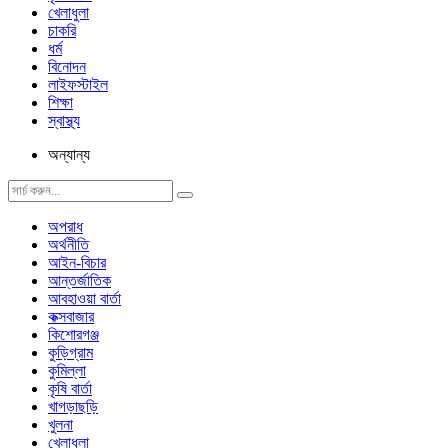
খেলাধুলা
চাকরি
ধর্ম
বিনোদন
লাইফস্টাইল
শিক্ষা
স্বাস্থ্য
অন্যান্য
অপরাধ
অর্থনীতি
আইন-বিচার
আন্তর্জাতিক
আবহাওয়া বার্তা
কক্সবাজার
কিশোরগঞ্জ
কুড়িগ্রাম
কুমিল্লা
কৃষি বার্তা
খাগড়াছড়ি
খুলনা
খেলাধুলা