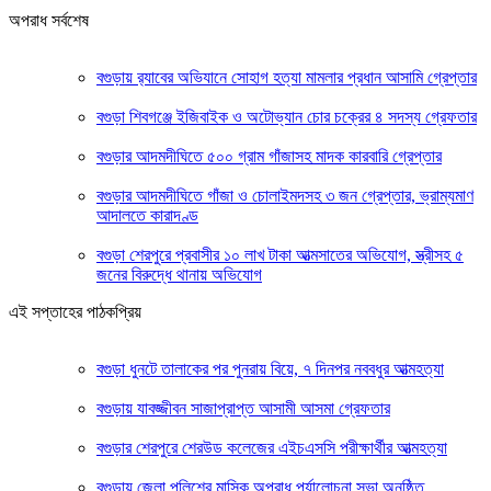
অপরাধ সর্বশেষ
‎বগুড়ায় র‍্যাবের অভিযানে সোহাগ হত্যা মামলার প্রধান আসামি গ্রেপ্তার
বগুড়া শিবগঞ্জে ইজিবাইক ও অটোভ্যান চোর চক্রের ৪ সদস্য গ্রেফতার
বগুড়ার আদমদীঘিতে ৫০০ গ্রাম গাঁজাসহ মাদক কারবারি গ্রেপ্তার
বগুড়ার আদমদীঘিতে গাঁজা ও চোলাইমদসহ ৩ জন গ্রেপ্তার, ভ্রাম্যমাণ
আদালতে কারাদণ্ড
বগুড়া শেরপুরে প্রবাসীর ১০ লাখ টাকা আত্মসাতের অভিযোগ, স্ত্রীসহ ৫
জনের বিরুদ্ধে থানায় অভিযোগ
এই সপ্তাহের পাঠকপ্রিয়
বগুড়া ধুনটে তালাকের পর পুনরায় বিয়ে, ৭ দিনপর নববধুর আত্মহত্যা
বগুড়ায় যাবজ্জীবন সাজাপ্রাপ্ত আসামী আসমা গ্রেফতার
বগুড়ার শেরপুরে শেরউড কলেজের এইচএসসি পরীক্ষার্থীর আত্মহত্যা
বগুড়ায় জেলা পুলিশের মাসিক অপরাধ পর্যালোচনা সভা অনুষ্ঠিত