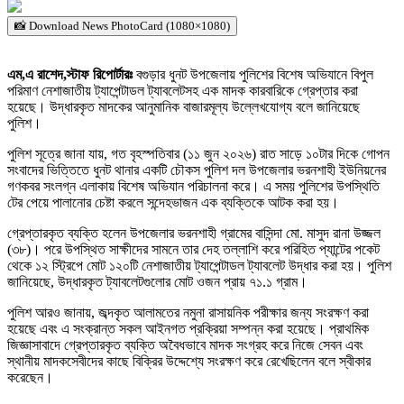
📸 Download News PhotoCard (1080×1080)
এম,এ রাশেদ,স্টাফ রিপোর্টারঃ
‎বগুড়ার ধুনট উপজেলায় পুলিশের বিশেষ অভিযানে বিপুল
পরিমাণ নেশাজাতীয় ট্যাপেন্টাডল ট্যাবলেটসহ এক মাদক কারবারিকে গ্রেপ্তার করা
হয়েছে। উদ্ধারকৃত মাদকের আনুমানিক বাজারমূল্য উল্লেখযোগ্য বলে জানিয়েছে
পুলিশ।
‎পুলিশ সূত্রে জানা যায়, গত বৃহস্পতিবার (১১ জুন ২০২৬) রাত সাড়ে ১০টার দিকে গোপন
সংবাদের ভিত্তিতে ধুনট থানার একটি চৌকস পুলিশ দল উপজেলার ভরনশাহী ইউনিয়নের
গণকবর সংলগ্ন এলাকায় বিশেষ অভিযান পরিচালনা করে। এ সময় পুলিশের উপস্থিতি
টের পেয়ে পালানোর চেষ্টা করলে সন্দেহভাজন এক ব্যক্তিকে আটক করা হয়।
‎গ্রেপ্তারকৃত ব্যক্তি হলেন উপজেলার ভরনশাহী গ্রামের বাসিন্দা মো. মাসুদ রানা উজ্জল
(৩৮)। পরে উপস্থিত সাক্ষীদের সামনে তার দেহ তল্লাশি করে পরিহিত প্যান্টের পকেট
থেকে ১২ স্ট্রিপে মোট ১২০টি নেশাজাতীয় ট্যাপেন্টাডল ট্যাবলেট উদ্ধার করা হয়। পুলিশ
জানিয়েছে, উদ্ধারকৃত ট্যাবলেটগুলোর মোট ওজন প্রায় ৭১.১ গ্রাম।
‎পুলিশ আরও জানায়, জব্দকৃত আলামতের নমুনা রাসায়নিক পরীক্ষার জন্য সংরক্ষণ করা
হয়েছে এবং এ সংক্রান্ত সকল আইনগত প্রক্রিয়া সম্পন্ন করা হয়েছে। প্রাথমিক
জিজ্ঞাসাবাদে গ্রেপ্তারকৃত ব্যক্তি অবৈধভাবে মাদক সংগ্রহ করে নিজে সেবন এবং
স্থানীয় মাদকসেবীদের কাছে বিক্রির উদ্দেশ্যে সংরক্ষণ করে রেখেছিলেন বলে স্বীকার
করেছেন।