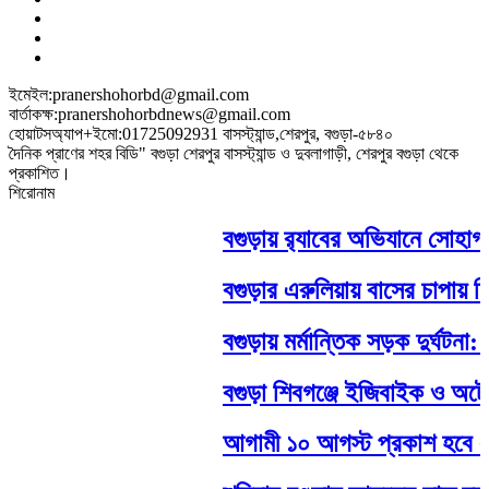
ইমেইল:pranershohorbd@gmail.com
বার্তাকক্ষ:pranershohorbdnews@gmail.com
হোয়াটসঅ্যাপ+ইমো:01725092931 বাসস্ট্যান্ড,শেরপুর, বগুড়া-৫৮৪০
দৈনিক প্রাণের শহর বিডি" বগুড়া শেরপুর বাসস্ট্যান্ড ও দুবলাগাড়ী, শেরপুর বগুড়া থেকে
প্রকাশিত।
শিরোনাম
‎বগুড়ায় র‍্যাবের অভিযানে সোহাগ 
বগুড়ার এরুলিয়ায় বাসের চাপায় 
বগুড়ায় মর্মান্তিক সড়ক দুর্ঘটনা
বগুড়া শিবগঞ্জে ইজিবাইক ও অটোভ
আগামী ১০ আগস্ট প্রকাশ হবে এস