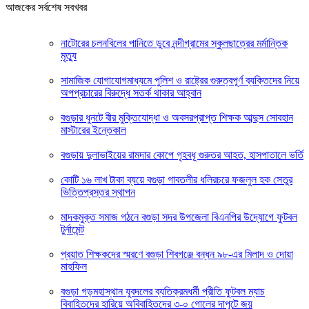
আজকের সর্বশেষ সবখবর
নাটোরের চলনবিলের পানিতে ডুবে নন্দীগ্রামের স্কুলছাত্রের মর্মান্তিক
মৃত্যু
সামাজিক যোগাযোগমাধ্যমে পুলিশ ও রাষ্ট্রের গুরুত্বপূর্ণ ব্যক্তিদের নিয়ে
অপপ্রচারের বিরুদ্ধে সতর্ক থাকার আহ্বান
বগুড়ার ধুনটে বীর মুক্তিযোদ্ধা ও অবসরপ্রাপ্ত শিক্ষক আব্দুস সোবহান
মাস্টারের ইন্তেকাল
বগুড়ায় দুলাভাইয়ের রামদার কোপে গৃহবধূ গুরুতর আহত, হাসপাতালে ভর্তি
কোটি ১৬ লাখ টাকা ব্যয়ে বগুড়া গাবতলীর ধলিরচরে ফজলুল হক সেতুর
ভিত্তিপ্রস্তর স্থাপন
মাদকমুক্ত সমাজ গঠনে বগুড়া সদর উপজেলা বিএনপির উদ্যোগে ফুটবল
টুর্নামেন্ট
প্রয়াত শিক্ষকদের স্মরণে বগুড়া শিবগঞ্জে বন্ধন ৯৮-এর মিলাদ ও দোয়া
মাহফিল
বগুড়া গড়মহাস্থান যুবদলের ব্যতিক্রমধর্মী প্রীতি ফুটবল ম্যাচ
বিবাহিতদের হারিয়ে অবিবাহিতদের ৩-০ গোলের দাপুটে জয়