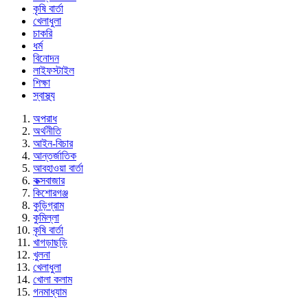
কৃষি বার্তা
খেলাধুলা
চাকরি
ধর্ম
বিনোদন
লাইফস্টাইল
শিক্ষা
স্বাস্থ্য
অপরাধ
অর্থনীতি
আইন-বিচার
আন্তর্জাতিক
আবহাওয়া বার্তা
কক্সবাজার
কিশোরগঞ্জ
কুড়িগ্রাম
কুমিল্লা
কৃষি বার্তা
খাগড়াছড়ি
খুলনা
খেলাধুলা
খোলা কলাম
গনমাধ্যাম