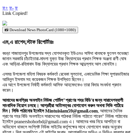
ফ+
ফ-
ফ
Link Copied!
📸 Download News PhotoCard (1080×1080)
এম,এ রাশেদ,স্টাফ রিপোর্টারঃ
বগুড়া শাজাহানপুর উপজেলার সদ্য যোগদানকৃত ইউএনও সাঈদা খানমকে ফুলেল শুভেচ্ছা
জানান সরকারি চাঁচাইতারা-মাদলা যুক্ত উচ্চ বিদ্যালয়ের প্রধান শিক্ষক অঞ্জনা রাণী ঘোষ
এবং আড়িয়া-রহিমাবাদ উচ্চ বিদ্যালয়ের প্রধান শিক্ষক আব্দুল্লাহ আল মোনাইম।
এসময় উপজেলা মহিলা বিষয়ক কর্মকর্তা রেবেকা সুলতানা, একাডেমিক শিক্ষা সুপারভাইজার
আমিনুল ইসলাম সহ কয়েকজন শিক্ষক উপস্থিত ছিলেন।
এর আগে উপজেলা নির্বাহী কর্মকর্তা আসিফ আহমেদকেও তারা বিদায় সংবর্ধনা প্রদান
করেন।
আমাদের জনপ্রিয় অনলাইন নিউজ পোর্টাল"প্রাণের শহর বিডি'র জন্য সারাদেশব্যাপী
সাংবাদিক নিয়োগ চলছে। আগ্রহীরা অতিসত্বর যোগাযোগ করুন অথবা সিভি পাঠিয়ে
দিন। সিভি পাঠানোর ইমেইল Mintuislam59@gmail.com
, আমাদের দৈনিক
প্রাণের শহর বিডি অনলাইনে সারাদেশের পাঠকরা নিউজ পাঠাতে পারেন" নিউজ পাঠানোর
ইমেইল pranershohorbd@gmail.com এ। আমাদের খবর নিয়ে আপত্তি বা
অভিযোগ থাকলে সংশ্লিষ্ট নিউজ সাইটের কর্তৃপক্ষের সাথে যোগাযোগ করার অনুরোধ
রইলো। বিনা অনুমতিতে এই সাইটের সংবাদ, আলোকচিত্র অডিও ও ভিডিও ব্যবহার করা