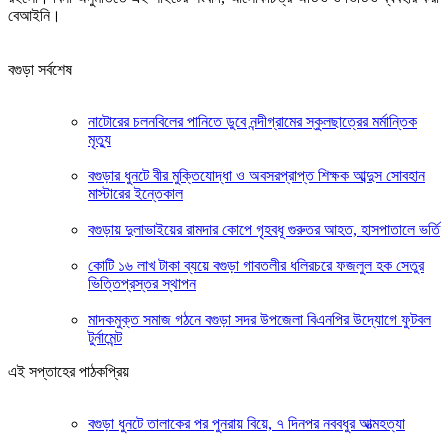
বেআইনি।
বগুড়া সর্বশেষ
নাটোরের চলনবিলের পানিতে ডুবে নন্দীগ্রামের স্কুলছাত্রের মর্মান্তিক
মৃত্যু
বগুড়ার ধুনটে বীর মুক্তিযোদ্ধা ও অবসরপ্রাপ্ত শিক্ষক আব্দুস সোবহান
মাস্টারের ইন্তেকাল
বগুড়ায় দুলাভাইয়ের রামদার কোপে গৃহবধূ গুরুতর আহত, হাসপাতালে ভর্তি
কোটি ১৬ লাখ টাকা ব্যয়ে বগুড়া গাবতলীর ধলিরচরে ফজলুল হক সেতুর
ভিত্তিপ্রস্তর স্থাপন
মাদকমুক্ত সমাজ গঠনে বগুড়া সদর উপজেলা বিএনপির উদ্যোগে ফুটবল
টুর্নামেন্ট
এই সপ্তাহের পাঠকপ্রিয়
বগুড়া ধুনটে তালাকের পর পুনরায় বিয়ে, ৭ দিনপর নববধুর আত্মহত্যা