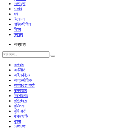
খেলাধুলা
চাকরি
ধর্ম
বিনোদন
লাইফস্টাইল
শিক্ষা
স্বাস্থ্য
অন্যান্য
অপরাধ
অর্থনীতি
আইন-বিচার
আন্তর্জাতিক
আবহাওয়া বার্তা
কক্সবাজার
কিশোরগঞ্জ
কুড়িগ্রাম
কুমিল্লা
কৃষি বার্তা
খাগড়াছড়ি
খুলনা
খেলাধুলা