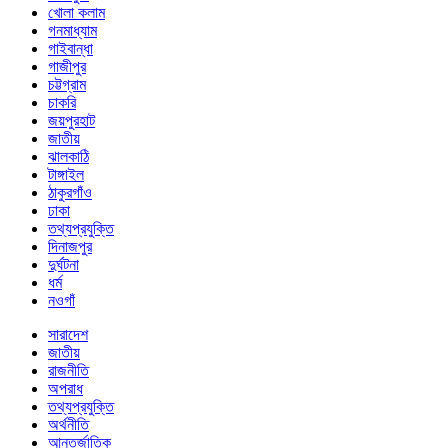
খোলা কলাম
গনমাধ্যাম
গাইবান্ধা
গাজীপুর
চট্টগ্রাম
চাকরি
জয়পুরহাট
জাতীয়
ঝালকাঠি
টাঙ্গাইল
ঠাকুরগাঁও
ঢাকা
তথ্যপ্রযুক্তি
দিনাজপুর
দুর্ঘটনা
ধর্ম
নওগাঁ
সারাদেশ
জাতীয়
রাজনীতি
অপরাধ
তথ্যপ্রযুক্তি
অর্থনীতি
আন্তর্জাতিক