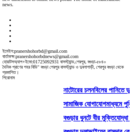
news.
ইমেইল:pranershohorbd@gmail.com
বার্তাকক্ষ:pranershohorbdnews@gmail.com
হোয়াটসঅ্যাপ+ইমো:01725092931 বাসস্ট্যান্ড,শেরপুর, বগুড়া-৫৮৪০
দৈনিক প্রাণের শহর বিডি" বগুড়া শেরপুর বাসস্ট্যান্ড ও দুবলাগাড়ী, শেরপুর বগুড়া থেকে
প্রকাশিত।
শিরোনাম
নাটোরের চলনবিলের পানিতে ডুবে নন্
সামাজিক যোগাযোগমাধ্যমে পুলিশ ও 
বগুড়ার ধুনটে বীর মুক্তিযোদ্ধা 
বগুড়ায় দুলাভাইয়ের রামদার কো