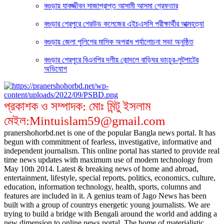
বগুড়ায় যাবজ্জীবন সাজাপ্রাপ্ত আসামী আসমা গ্রেফতার
বগুড়ার শেরপুরে শেরউড কলেজের এইচএসসি পরীক্ষার্থীর আত্মহত্যা
বগুড়ায় জেলা পুলিশের মাসিক অপরাধ পর্যালোচনা সভা অনুষ্ঠিত
বগুড়ার শেরপুরে বিএনপির দলীয় কোন্দলে বাড়িঘর ভাংচুর-লুটপাটের
অভিযোগ
প্রকাশক ও সম্পাদক: মোঃ মিন্টু ইসলাম
মেইল:Mintuislam59@gmail.com
pranershohorbd.net is one of the popular Bangla news portal. It has
begun with commitment of fearless, investigative, informative and
independent journalism. This online portal has started to provide real
time news updates with maximum use of modern technology from
May 10th 2014. Latest & breaking news of home and abroad,
entertainment, lifestyle, special reports, politics, economics, culture,
education, information technology, health, sports, columns and
features are included in it. A genius team of Jago News has been
built with a group of countrys energetic young journalists. We are
trying to build a bridge with Bengali around the world and adding a
new dimension to online news portal. The home of materialistic