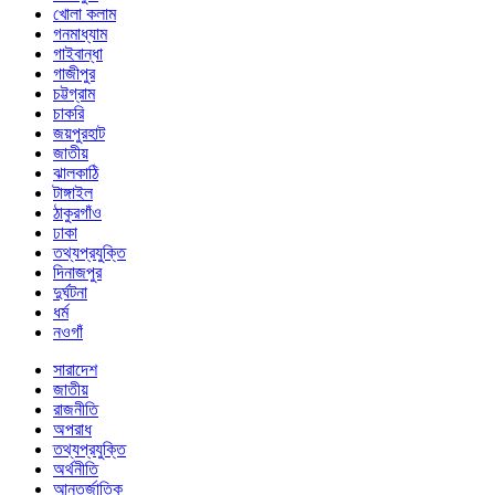
খোলা কলাম
গনমাধ্যাম
গাইবান্ধা
গাজীপুর
চট্টগ্রাম
চাকরি
জয়পুরহাট
জাতীয়
ঝালকাঠি
টাঙ্গাইল
ঠাকুরগাঁও
ঢাকা
তথ্যপ্রযুক্তি
দিনাজপুর
দুর্ঘটনা
ধর্ম
নওগাঁ
সারাদেশ
জাতীয়
রাজনীতি
অপরাধ
তথ্যপ্রযুক্তি
অর্থনীতি
আন্তর্জাতিক