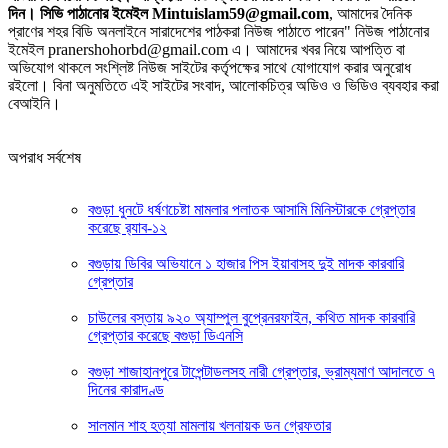
দিন। সিভি পাঠানোর ইমেইল Mintuislam59@gmail.com
, আমাদের দৈনিক
প্রাণের শহর বিডি অনলাইনে সারাদেশের পাঠকরা নিউজ পাঠাতে পারেন" নিউজ পাঠানোর
ইমেইল pranershohorbd@gmail.com এ। আমাদের খবর নিয়ে আপত্তি বা
অভিযোগ থাকলে সংশ্লিষ্ট নিউজ সাইটের কর্তৃপক্ষের সাথে যোগাযোগ করার অনুরোধ
রইলো। বিনা অনুমতিতে এই সাইটের সংবাদ, আলোকচিত্র অডিও ও ভিডিও ব্যবহার করা
বেআইনি।
অপরাধ সর্বশেষ
বগুড়া ধুনটে ধর্ষণচেষ্টা মামলার পলাতক আসামি মিনিস্টারকে গ্রেপ্তার
করেছে র‌্যাব-১২
বগুড়ায় ডিবির অভিযানে ১ হাজার পিস ইয়াবাসহ দুই মাদক কারবারি
গ্রেপ্তার
চাউলের বস্তায় ৯২০ অ্যাম্পুল বুপ্রেনরফাইন, কথিত মাদক কারবারি
গ্রেপ্তার করেছে বগুড়া ডিএনসি
বগুড়া শাজাহানপুরে টাপেন্টাডলসহ নারী গ্রেপ্তার, ভ্রাম্যমাণ আদালতে ৭
দিনের কারাদণ্ড
সালমান শাহ হত্যা মামলায় খলনায়ক ডন গ্রেফতার