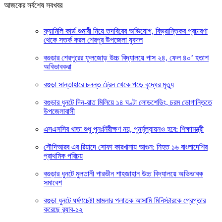
আজকের সর্বশেষ সবখবর
ফ্যামিলি কার্ড শুমারী নিয়ে তদবিরের অভিযোগ, বিভ্রান্তিকর প্রচারণা
থেকে সতর্ক করল শেরপুর উপজেলা যুবদল
বগুড়ার শেরপুরের ফুলজোড় উচ্চ বিদ্যালয়ে পাস ২৪, ফেল ৪০’ হতাশ
অবিভাবকরা
বগুড়া সান্তাহারে চলন্ত ট্রেন থেকে পড়ে বৃদ্ধের মৃত্যু
বগুড়ার ধুনটে দিন-রাত মিলিয়ে ১৪ ঘণ্টা লোডশেডিং, চরম ভোগান্তিতে
উপজেলাবাসী
এসএসসির খাতা শুধু পুনঃনিরীক্ষণ নয়, পুনর্মূল্যায়নও হবে: শিক্ষামন্ত্রী
সৌদিআরব এর রিয়াদে সোফা কারখানায় আগুন: নিহত ১৬ বাংলাদেশির
প্রাথমিক পরিচয়
বগুড়ার ধুনটে মুলতানী পারভীন শাহজাহান উচ্চ বিদ্যালয়ে অভিভাবক
সমাবেশ
বগুড়া ধুনটে ধর্ষণচেষ্টা মামলার পলাতক আসামি মিনিস্টারকে গ্রেপ্তার
করেছে র‌্যাব-১২