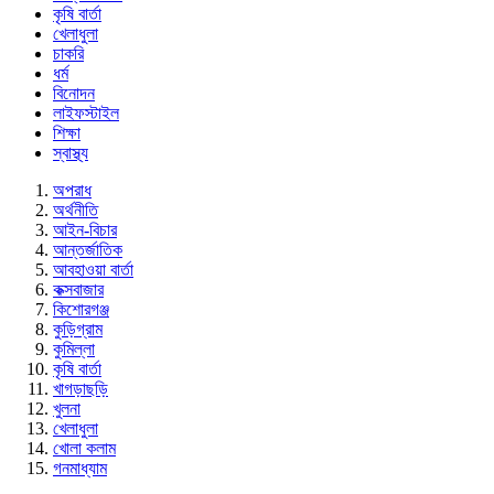
কৃষি বার্তা
খেলাধুলা
চাকরি
ধর্ম
বিনোদন
লাইফস্টাইল
শিক্ষা
স্বাস্থ্য
অপরাধ
অর্থনীতি
আইন-বিচার
আন্তর্জাতিক
আবহাওয়া বার্তা
কক্সবাজার
কিশোরগঞ্জ
কুড়িগ্রাম
কুমিল্লা
কৃষি বার্তা
খাগড়াছড়ি
খুলনা
খেলাধুলা
খোলা কলাম
গনমাধ্যাম