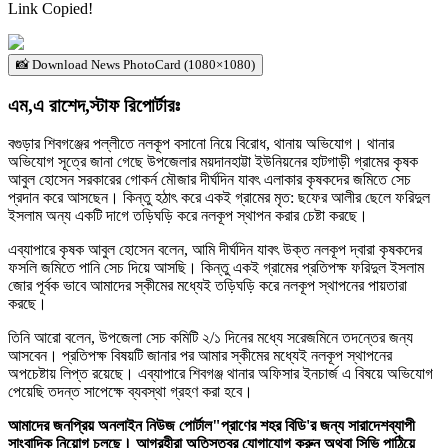
Link Copied!
📸 Download News PhotoCard (1080×1080)
এম,এ রাশেদ,স্টাফ রিপোর্টারঃ
বগুড়ার শিবগঞ্জের পল্লীতে নলকূপ বসানো নিয়ে বিরোধ, থানায় অভিযোগ। থানার
অভিযোগ সূত্রে জানা গেছে উপজেলার ময়দানহাট্টা ইউনিয়নের হাটগাড়ী গ্রামের কৃষক
আবুল হোসেন সরকারের গোকর্ন মৌজার দীর্ঘদিন যাবৎ এলাকার কৃষকদের জমিতে সেচ
প্রদান করে আসছেন। কিন্তু হঠাৎ করে একই গ্রামের মৃত: ছফের আলীর ছেলে ফরিদুল
ইসলাম অন্য একটি দাগে তড়িঘড়ি করে নলকূপ স্থাপন করার চেষ্টা করছে।
এব্যাপারে কৃষক আবুল হোসেন বলেন, আমি দীর্ঘদিন যাবৎ উক্ত নলকূপ দ্বারা কৃষকদের
ফসলি জমিতে পানি সেচ দিয়ে আসছি। কিন্তু একই গ্রামের প্রতিপক্ষ ফরিদুল ইসলাম
জোর পূর্বক ভাবে আমাদের স্কীমের মধ্যেই তড়িঘড়ি করে নলকূপ স্থাপনের পায়তারা
করছে।
তিনি আরো বলেন, উপজেলা সেচ কমিটি ২/১ দিনের মধ্যে সরেজমিনে তদন্তের জন্য
আসবেন। প্রতিপক্ষ বিষয়টি জানার পর আমার স্কীমের মধ্যেই নলকূপ স্থাপনের
অপচেষ্টায় লিপ্ত রয়েছে। এব্যাপারে শিবগঞ্জ থানার অফিসার ইনচার্জ এ বিষয়ে অভিযোগ
পেয়েছি তদন্ত সাপেক্ষে ব্যবস্থা গ্রহণ করা হবে।
আমাদের জনপ্রিয় অনলাইন নিউজ পোর্টাল"প্রাণের শহর বিডি'র জন্য সারাদেশব্যাপী
সাংবাদিক নিয়োগ চলছে। আগ্রহীরা অতিসত্বর যোগাযোগ করুন অথবা সিভি পাঠিয়ে