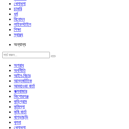
খেলাধুলা
চাকরি
ধর্ম
বিনোদন
লাইফস্টাইল
শিক্ষা
স্বাস্থ্য
অন্যান্য
অপরাধ
অর্থনীতি
আইন-বিচার
আন্তর্জাতিক
আবহাওয়া বার্তা
কক্সবাজার
কিশোরগঞ্জ
কুড়িগ্রাম
কুমিল্লা
কৃষি বার্তা
খাগড়াছড়ি
খুলনা
খেলাধুলা