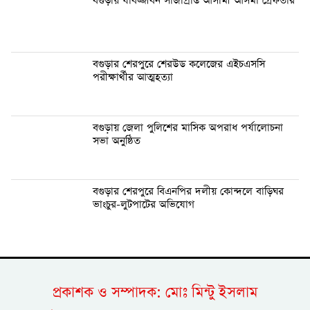
বগুড়ায় যাবজ্জীবন সাজাপ্রাপ্ত আসামী আসমা গ্রেফতার
বগুড়ার শেরপুরে শেরউড কলেজের এইচএসসি
পরীক্ষার্থীর আত্মহত্যা
বগুড়ায় জেলা পুলিশের মাসিক অপরাধ পর্যালোচনা
সভা অনুষ্ঠিত
বগুড়ার শেরপুরে বিএনপির দলীয় কোন্দলে বাড়িঘর
ভাংচুর-লুটপাটের অভিযোগ
প্রকাশক ও সম্পাদক: মোঃ মিন্টু ইসলাম