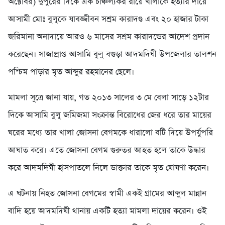
অক্টোবর) দুপুরের দিকে এক চাঞ্চল্যকর রায়ে খালাকে হত্যার দায়ে
আসামী মোঃ বুলুকে যাবজ্জীবন সশ্রম কারাদণ্ড এবং ২০ হাজার টাকা
জরিমানা অনাদায়ে আরও ৬ মাসের সশ্রম কারাদন্ডের আদেশ প্রদান
করেছেন। সাজাপ্রাপ্ত আসামি বুলু বগুড়া আদমদিঘী উপজেলার তালশন
পশ্চিম পাড়ার মৃত আব্দুর রহমানের ছেলে।
মামলা সূত্রে জানা যায়, গত ২০১৩ সালের ৩ মে বেলা সাড়ে ১২টার
দিকে আসামি বুলু জমিজমা সংক্রান্ত বিরোধের জের ধরে তার মায়ের
ঘরের মধ্যে তার খালা জোসনা বেগমকে ধারালো বটি দিয়ে উপর্যুপরি
আঘাত করে। এতে জোসনা বেগম গুরুতর আহত হলে তাকে উদ্ধার
করে আদমদিঘী হাসপাতলে নিলে ডাক্তার তাকে মৃত ঘোষণা করেন।
এ ঘটনায় নিহত জোসনা বেগমের স্বামী একই গ্রামের আব্দুল মান্নান
বাদি হয়ে আদমদিঘী থানায় একটি হত্যা মামলা দায়ের করেন। ওই