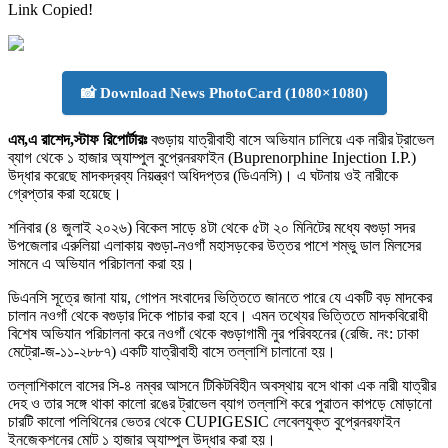
Link Copied!
📸 Download News PhotoCard (1080×1080)
এম,এ রাশেদ,স্টাফ রিপোর্টারঃ
বগুড়ায় যাত্রীবাহী বাসে অভিযান চালিয়ে এক নারীর ট্রাভেল
ব্যাগ থেকে ১ হাজার অ্যাম্পুল বুপ্রেনরফাইন (Buprenorphine Injection I.P.)
উদ্ধার করেছে মাদকদ্রব্য নিয়ন্ত্রণ অধিদপ্তর (ডিএনসি)। এ ঘটনায় ওই নারীকে
গ্রেপ্তার করা হয়েছে।
শনিবার (৪ জুলাই ২০২৬) বিকেল সাড়ে ৪টা থেকে ৫টা ২০ মিনিটের মধ্যে বগুড়া সদর
উপজেলার এরুলিয়া এলাকায় বগুড়া-নওগাঁ মহাসড়কের উত্তর পাশে শম্ভু ডাল মিলসের
সামনে এ অভিযান পরিচালনা করা হয়।
ডিএনসি সূত্রে জানা যায়, গোপন সংবাদের ভিত্তিতে জানতে পারে যে একটি বড় মাদকের
চালান নওগাঁ থেকে বগুড়ার দিকে পাচার করা হবে। এমন তথ্যের ভিত্তিতে মাদকবিরোধী
বিশেষ অভিযান পরিচালনা করে নওগাঁ থেকে বগুড়াগামী নুর পরিবহনের (রেজি. নং: ঢাকা
মেট্রো-জ-১১-২৮৮৭) একটি যাত্রীবাহী বাসে তল্লাশি চালানো হয়।
তল্লাশিকালে বাসের সি-৪ নম্বর আসনে টিকিটবিহীন অবস্থায় বসে থাকা এক নারী যাত্রীর
দেহ ও তার সঙ্গে থাকা কালো রঙের ট্রাভেল ব্যাগ তল্লাশি করে পুরাতন কাপড়ে মোড়ানো
চারটি কালো পলিথিনের ভেতর থেকে CUPIGESIC লেবেলযুক্ত বুপ্রেনরফাইন
ইনজেকশনের মোট ১ হাজার অ্যাম্পুল উদ্ধার করা হয়।