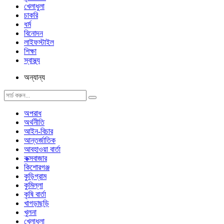
খেলাধুলা
চাকরি
ধর্ম
বিনোদন
লাইফস্টাইল
শিক্ষা
স্বাস্থ্য
অন্যান্য
অপরাধ
অর্থনীতি
আইন-বিচার
আন্তর্জাতিক
আবহাওয়া বার্তা
কক্সবাজার
কিশোরগঞ্জ
কুড়িগ্রাম
কুমিল্লা
কৃষি বার্তা
খাগড়াছড়ি
খুলনা
খেলাধুলা