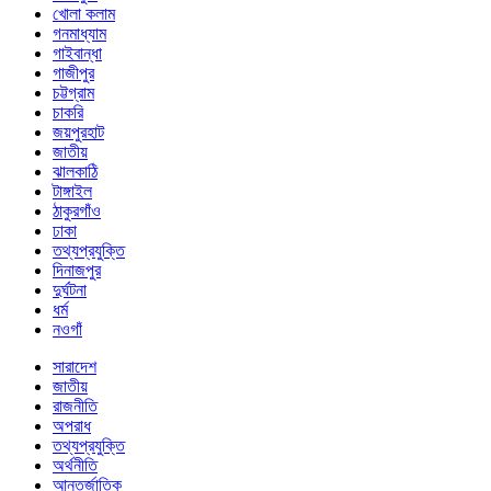
খোলা কলাম
গনমাধ্যাম
গাইবান্ধা
গাজীপুর
চট্টগ্রাম
চাকরি
জয়পুরহাট
জাতীয়
ঝালকাঠি
টাঙ্গাইল
ঠাকুরগাঁও
ঢাকা
তথ্যপ্রযুক্তি
দিনাজপুর
দুর্ঘটনা
ধর্ম
নওগাঁ
সারাদেশ
জাতীয়
রাজনীতি
অপরাধ
তথ্যপ্রযুক্তি
অর্থনীতি
আন্তর্জাতিক