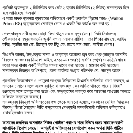
প্রতিটি অ্যাম্পুলে ২ মিলিলিটার করে মোট ২ হাজার মিলিলিটার (২ লিটার) মাদকদ্রব্য ছিল
বলে জানিয়েছে ডিএনসি।
এ সময় মাদক ব্যবসায় ব্যবহারের অভিযোগে একটি ওয়ালটন প্রিমো আর৮ (Walton
Primo R8) অ্যান্ড্রয়েড মোবাইল ফোন ও একটি সিম কার্ডও জব্দ করা হয়।
গ্রেপ্তারকৃত নারী হলেন মোছা. রিতা খাতুন ওরফে নুপুর (৩৭)। তিনি সিরাজগঞ্জ
পৌরসভার ৫ নম্বর ওয়ার্ডের জুবলি বাগান এলাকার বাসিন্দা। তার পিতার নাম মো. জাহিদ
কবির, স্বামীর নাম মো. রিয়াজুল হক টিটু এবং মাতার নাম মোছা. আছিয়া বেগম।
ডিএনসি জানায়, উদ্ধারকৃত মাদক ও অন্যান্য আলামত জব্দ করে গ্রেপ্তারকৃত আসামীর
বিরুদ্ধে মাদকদ্রব্য নিয়ন্ত্রণ আইন, ২০১৮-এর ৩৬(১) সারণির ১৩(খ) ও ২৬(১) ধারায়
বগুড়া সদর থানায় একটি নিয়মিত মামলা দায়ের করা হয়েছে। মামলার বাদী হয়েছেন
মাদকদ্রব্য নিয়ন্ত্রণ অধিদপ্তর, জেলা কার্যালয় বগুড়ার পরিদর্শক মো. সামসুল আলম।
প্রাথমিক জিজ্ঞাসাবাদ ও গোয়েন্দা তথ্যের ভিত্তিতে ডিএনসি কর্মকর্তারা ধারণা করছেন, এ
মাদকের চালানের সঙ্গে আরও ব্যক্তি বা সংঘবদ্ধ চক্র জড়িত থাকতে পারে। বিষয়টি
গুরুত্বের সঙ্গে তদন্ত করা হচ্ছে এবং সম্পৃক্তদের শনাক্ত করে আইনের আওতায় আনতে
অভিযান অব্যাহত রয়েছে।
মাদকদ্রব্য নিয়ন্ত্রণ অধিদপ্তরের পক্ষ থেকে জানানো হয়েছে, সরকারের ঘোষিত ‘মাদকের
বিরুদ্ধে জিরো টলারেন্স’ নীতি বাস্তবায়নে দেশব্যাপী মাদকবিরোধী অভিযান ভবিষ্যতেও
ধারাবাহিকভাবে চলবে।
আমাদের জনপ্রিয় অনলাইন নিউজ পোর্টাল"প্রাণের শহর বিডি'র জন্য সারাদেশব্যাপী
সাংবাদিক নিয়োগ চলছে। আগ্রহীরা অতিসত্বর যোগাযোগ করুন অথবা সিভি পাঠিয়ে