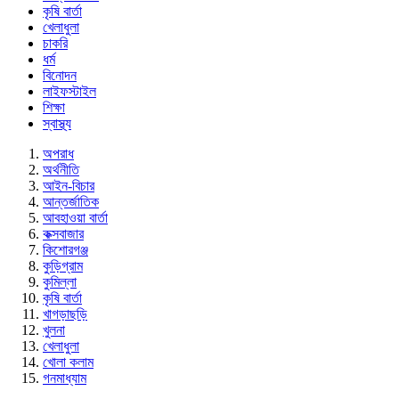
কৃষি বার্তা
খেলাধুলা
চাকরি
ধর্ম
বিনোদন
লাইফস্টাইল
শিক্ষা
স্বাস্থ্য
অপরাধ
অর্থনীতি
আইন-বিচার
আন্তর্জাতিক
আবহাওয়া বার্তা
কক্সবাজার
কিশোরগঞ্জ
কুড়িগ্রাম
কুমিল্লা
কৃষি বার্তা
খাগড়াছড়ি
খুলনা
খেলাধুলা
খোলা কলাম
গনমাধ্যাম