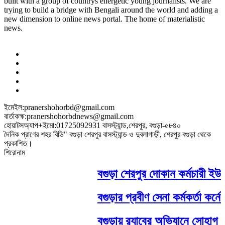
built with a group of countrys energetic young journalists. We are
trying to build a bridge with Bengali around the world and adding a
new dimension to online news portal. The home of materialistic
news.
ইমেইল:pranershohorbd@gmail.com
বার্তাকক্ষ:pranershohorbdnews@gmail.com
হোয়াটসঅ্যাপ+ইমো:01725092931 বাসস্ট্যান্ড,শেরপুর, বগুড়া-৫৮৪০
দৈনিক প্রাণের শহর বিডি" বগুড়া শেরপুর বাসস্ট্যান্ড ও দুবলাগাড়ী, শেরপুর বগুড়া থেকে
প্রকাশিত।
শিরোনাম
বগুড়া শেরপুর দোকান কর্মচারী ইউন
বগুড়ার প্রবীণ সেনা কর্মকর্তা কর্নেল
‎বগুড়ায় র‍্যাবের অভিযানে সোহাগ হত