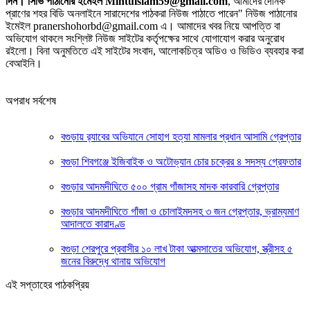
দিন। সিভি পাঠানোর ইমেইল Mintuislam59@gmail.com
, আমাদের দৈনিক
প্রাণের শহর বিডি অনলাইনে সারাদেশের পাঠকরা নিউজ পাঠাতে পারেন" নিউজ পাঠানোর
ইমেইল pranershohorbd@gmail.com এ। আমাদের খবর নিয়ে আপত্তি বা
অভিযোগ থাকলে সংশ্লিষ্ট নিউজ সাইটের কর্তৃপক্ষের সাথে যোগাযোগ করার অনুরোধ
রইলো। বিনা অনুমতিতে এই সাইটের সংবাদ, আলোকচিত্র অডিও ও ভিডিও ব্যবহার করা
বেআইনি।
অপরাধ সর্বশেষ
‎বগুড়ায় র‍্যাবের অভিযানে সোহাগ হত্যা মামলার প্রধান আসামি গ্রেপ্তার
বগুড়া শিবগঞ্জে ইজিবাইক ও অটোভ্যান চোর চক্রের ৪ সদস্য গ্রেফতার
বগুড়ার আদমদীঘিতে ৫০০ গ্রাম গাঁজাসহ মাদক কারবারি গ্রেপ্তার
বগুড়ার আদমদীঘিতে গাঁজা ও চোলাইমদসহ ৩ জন গ্রেপ্তার, ভ্রাম্যমাণ
আদালতে কারাদণ্ড
বগুড়া শেরপুরে প্রবাসীর ১০ লাখ টাকা আত্মসাতের অভিযোগ, স্ত্রীসহ ৫
জনের বিরুদ্ধে থানায় অভিযোগ
এই সপ্তাহের পাঠকপ্রিয়