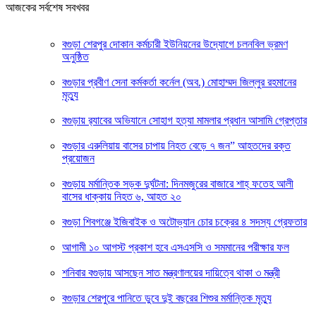
আজকের সর্বশেষ সবখবর
বগুড়া শেরপুর দোকান কর্মচারী ইউনিয়নের উদ্যোগে চলনবিল ভ্রমণ
অনুষ্ঠিত
বগুড়ার প্রবীণ সেনা কর্মকর্তা কর্নেল (অব.) মোহাম্মদ জিল্লুর রহমানের
মৃত্যু
‎বগুড়ায় র‍্যাবের অভিযানে সোহাগ হত্যা মামলার প্রধান আসামি গ্রেপ্তার
বগুড়ার এরুলিয়ায় বাসের চাপায় নিহত বেড়ে ৭ জন” আহতদের রক্ত
প্রয়োজন
বগুড়ায় মর্মান্তিক সড়ক দুর্ঘটনা: দিনমজুরের বাজারে শাহ্ ফতেহ আলী
বাসের ধাক্কায় নিহত ৬, আহত ২০
বগুড়া শিবগঞ্জে ইজিবাইক ও অটোভ্যান চোর চক্রের ৪ সদস্য গ্রেফতার
আগামী ১০ আগস্ট প্রকাশ হবে এসএসসি ও সমমানের পরীক্ষার ফল
শনিবার বগুড়ায় আসছেন সাত মন্ত্রণালয়ের দায়িত্বে থাকা ৩ মন্ত্রী
বগুড়ার শেরপুরে পানিতে ডুবে দুই বছরের শিশুর মর্মান্তিক মৃত্যু