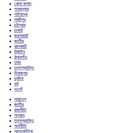
খোলা কলাম
গনমাধ্যাম
গাইবান্ধা
গাজীপুর
চট্টগ্রাম
চাকরি
জয়পুরহাট
জাতীয়
ঝালকাঠি
টাঙ্গাইল
ঠাকুরগাঁও
ঢাকা
তথ্যপ্রযুক্তি
দিনাজপুর
দুর্ঘটনা
ধর্ম
নওগাঁ
সারাদেশ
জাতীয়
রাজনীতি
অপরাধ
তথ্যপ্রযুক্তি
অর্থনীতি
আন্তর্জাতিক