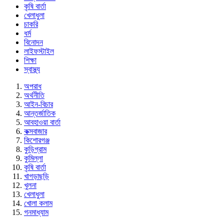
কৃষি বার্তা
খেলাধুলা
চাকরি
ধর্ম
বিনোদন
লাইফস্টাইল
শিক্ষা
স্বাস্থ্য
অপরাধ
অর্থনীতি
আইন-বিচার
আন্তর্জাতিক
আবহাওয়া বার্তা
কক্সবাজার
কিশোরগঞ্জ
কুড়িগ্রাম
কুমিল্লা
কৃষি বার্তা
খাগড়াছড়ি
খুলনা
খেলাধুলা
খোলা কলাম
গনমাধ্যাম