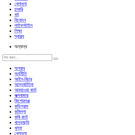
খেলাধুলা
চাকরি
ধর্ম
বিনোদন
লাইফস্টাইল
শিক্ষা
স্বাস্থ্য
অন্যান্য
অপরাধ
অর্থনীতি
আইন-বিচার
আন্তর্জাতিক
আবহাওয়া বার্তা
কক্সবাজার
কিশোরগঞ্জ
কুড়িগ্রাম
কুমিল্লা
কৃষি বার্তা
খাগড়াছড়ি
খুলনা
খেলাধুলা