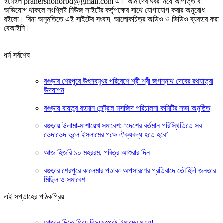
ইমেইল pranershohorbd@gmail.com এ। আমাদের খবর নিয়ে আপত্তি বা
অভিযোগ থাকলে সংশ্লিষ্ট নিউজ সাইটের কর্তৃপক্ষের সাথে যোগাযোগ করার অনুরোধ
রইলো। বিনা অনুমতিতে এই সাইটের সংবাদ, আলোকচিত্র অডিও ও ভিডিও ব্যবহার করা
বেআইনি।
ধর্ম সর্বশেষ
বগুড়ার শেরপুরে উৎসবমুখর পরিবেশে শ্রী শ্রী জগন্নাথ দেবের রথযাত্রা
উদযাপন
বগুড়ায় বায়তুর রহমান সেন্ট্রাল মসজিদ পরিচালনা কমিটির সভা অনুষ্ঠিত
বগুড়ায় উলামা-মাশায়েখ সমাবেশ: ‘দেশের বর্তমান পরিস্থিতিতে সব
ভেদাভেদ ভুলে ইসলামের পক্ষে ঐক্যবদ্ধ হতে হবে’
আজ হিজরি ১০ মহররম, পবিত্র আশুরার দিন
বগুড়ার শেরপুরে কালেমার পতাকা অপসারণের প্রতিবাদে তৌহিদী জনতার
মিছিল ও সমাবেশ
এই সপ্তাহের পাঠকপ্রিয়
আজান দিতে গিয়ে বিদ্যুৎস্পৃষ্টে ইমামের মৃত্যু!