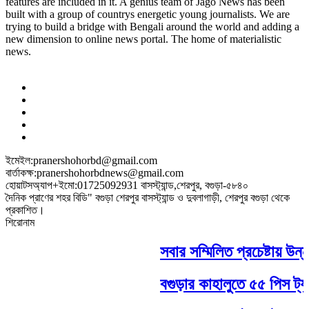
features are included in it. A genius team of Jago News has been
built with a group of countrys energetic young journalists. We are
trying to build a bridge with Bengali around the world and adding a
new dimension to online news portal. The home of materialistic
news.
ইমেইল:pranershohorbd@gmail.com
বার্তাকক্ষ:pranershohorbdnews@gmail.com
হোয়াটসঅ্যাপ+ইমো:01725092931 বাসস্ট্যান্ড,শেরপুর, বগুড়া-৫৮৪০
দৈনিক প্রাণের শহর বিডি" বগুড়া শেরপুর বাসস্ট্যান্ড ও দুবলাগাড়ী, শেরপুর বগুড়া থেকে
প্রকাশিত।
শিরোনাম
সবার সম্মিলিত প্রচেষ্টায় উন্ন
বগুড়ার কাহালুতে ৫৫ পিস ট্যাপ