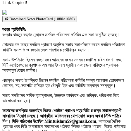
Link Copied!
📸 Download News PhotoCard (1080×1080)
বগুড়া প্রতিনিধি:
বগুড়ায় বায়তুর রহমান সেন্ট্রাল মসজিদ পরিচালনা কমিটির এক সভা অনুষ্ঠিত হয়েছে।
সোমবার বাদ আছর মসজিদ প্রাঙ্গণে অনুষ্ঠিত সভায় সভাপতিত্ব করেন মসজিদ পরিচালনা
কমিটির সভাপতি ও বগুড়ার জেলা প্রশাসক তৌফিকুর রহমান।
সভায় উপস্থিত ছিলেন বগুড়া সদর আসনের সংসদ সদস্য রেজাউল করিম বাদশা, বগুড়া
সিটি কর্পোরেশনের প্রশাসক এম আর ইসলাম স্বাধীন এবং জেলা পরিষদের প্রশাসক
আহসানুল তৈয়ব জাকির।
এছাড়াও সভায় উপস্থিত ছিলেন মসজিদ পরিচালনা কমিটির সদস্য আলহাজ তোফাজ্জল
হোসেন, সহ-সভাপতি হামিদুল হক চৌধুরী হিরু এবং কমিটির অন্যান্য সদস্যবৃন্দ।
সভায় মসজিদের সার্বিক ব্যবস্থাপনা, উন্নয়ন কার্যক্রম এবং ভবিষ্যৎ পরিকল্পনা নিয়ে
আলোচনা করা হয়।
আমাদের জনপ্রিয় অনলাইন নিউজ পোর্টাল"প্রাণের শহর বিডি'র জন্য সারাদেশব্যাপী
সাংবাদিক নিয়োগ চলছে। আগ্রহীরা অতিসত্বর যোগাযোগ করুন অথবা সিভি পাঠিয়ে
দিন। সিভি পাঠানোর ইমেইল Mintuislam59@gmail.com
, আমাদের দৈনিক
প্রাণের শহর বিডি অনলাইনে সারাদেশের পাঠকরা নিউজ পাঠাতে পারেন" নিউজ পাঠানোর