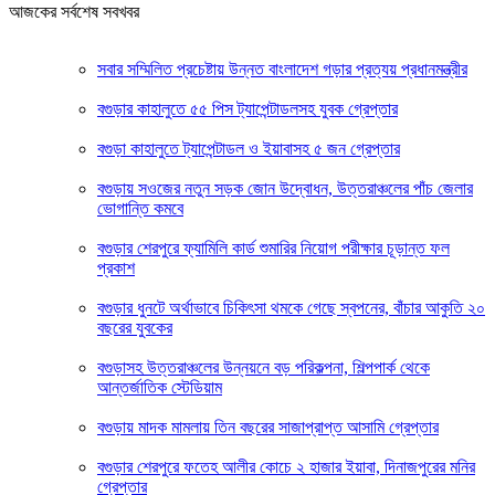
আজকের সর্বশেষ সবখবর
সবার সম্মিলিত প্রচেষ্টায় উন্নত বাংলাদেশ গড়ার প্রত্যয় প্রধানমন্ত্রীর
বগুড়ার কাহালুতে ৫৫ পিস ট্যাপেন্টাডলসহ যুবক গ্রেপ্তার
বগুড়া কাহালুতে ট্যাপেন্টাডল ও ইয়াবাসহ ৫ জন গ্রেপ্তার
বগুড়ায় সওজের নতুন সড়ক জোন উদ্বোধন, উত্তরাঞ্চলের পাঁচ জেলার
ভোগান্তি কমবে
বগুড়ার শেরপুরে ফ্যামিলি কার্ড শুমারির নিয়োগ পরীক্ষার চূড়ান্ত ফল
প্রকাশ
বগুড়ার ধুনটে অর্থাভাবে চিকিৎসা থমকে গেছে স্বপনের, বাঁচার আকুতি ২০
বছরের যুবকের
বগুড়াসহ উত্তরাঞ্চলের উন্নয়নে বড় পরিকল্পনা, শিল্পপার্ক থেকে
আন্তর্জাতিক স্টেডিয়াম
বগুড়ায় মাদক মামলায় তিন বছরের সাজাপ্রাপ্ত আসামি গ্রেপ্তার
বগুড়ার শেরপুরে ফতেহ আলীর কোচে ২ হাজার ইয়াবা, দিনাজপুরের মনির
গ্রেপ্তার