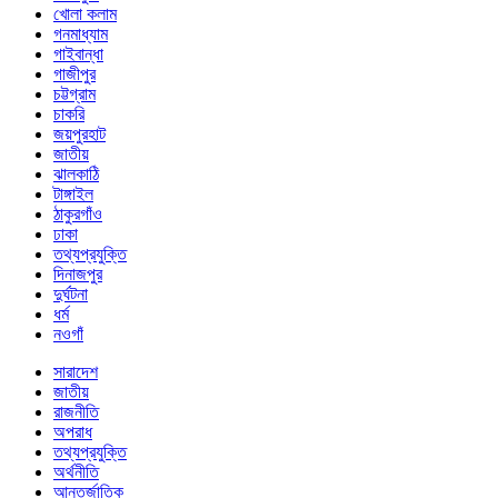
খোলা কলাম
গনমাধ্যাম
গাইবান্ধা
গাজীপুর
চট্টগ্রাম
চাকরি
জয়পুরহাট
জাতীয়
ঝালকাঠি
টাঙ্গাইল
ঠাকুরগাঁও
ঢাকা
তথ্যপ্রযুক্তি
দিনাজপুর
দুর্ঘটনা
ধর্ম
নওগাঁ
সারাদেশ
জাতীয়
রাজনীতি
অপরাধ
তথ্যপ্রযুক্তি
অর্থনীতি
আন্তর্জাতিক