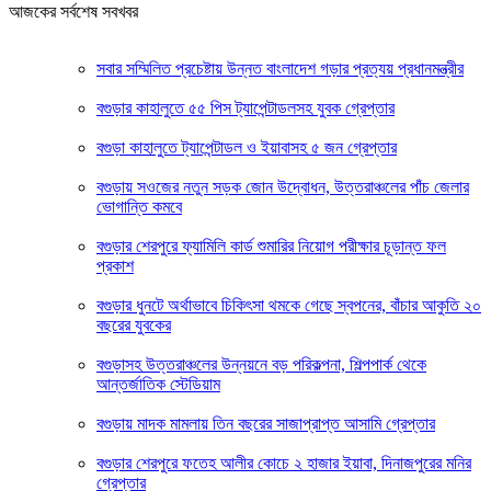
আজকের সর্বশেষ সবখবর
সবার সম্মিলিত প্রচেষ্টায় উন্নত বাংলাদেশ গড়ার প্রত্যয় প্রধানমন্ত্রীর
বগুড়ার কাহালুতে ৫৫ পিস ট্যাপেন্টাডলসহ যুবক গ্রেপ্তার
বগুড়া কাহালুতে ট্যাপেন্টাডল ও ইয়াবাসহ ৫ জন গ্রেপ্তার
বগুড়ায় সওজের নতুন সড়ক জোন উদ্বোধন, উত্তরাঞ্চলের পাঁচ জেলার
ভোগান্তি কমবে
বগুড়ার শেরপুরে ফ্যামিলি কার্ড শুমারির নিয়োগ পরীক্ষার চূড়ান্ত ফল
প্রকাশ
বগুড়ার ধুনটে অর্থাভাবে চিকিৎসা থমকে গেছে স্বপনের, বাঁচার আকুতি ২০
বছরের যুবকের
বগুড়াসহ উত্তরাঞ্চলের উন্নয়নে বড় পরিকল্পনা, শিল্পপার্ক থেকে
আন্তর্জাতিক স্টেডিয়াম
বগুড়ায় মাদক মামলায় তিন বছরের সাজাপ্রাপ্ত আসামি গ্রেপ্তার
বগুড়ার শেরপুরে ফতেহ আলীর কোচে ২ হাজার ইয়াবা, দিনাজপুরের মনির
গ্রেপ্তার