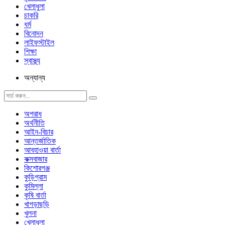
খেলাধুলা
চাকরি
ধর্ম
বিনোদন
লাইফস্টাইল
শিক্ষা
স্বাস্থ্য
অন্যান্য
অপরাধ
অর্থনীতি
আইন-বিচার
আন্তর্জাতিক
আবহাওয়া বার্তা
কক্সবাজার
কিশোরগঞ্জ
কুড়িগ্রাম
কুমিল্লা
কৃষি বার্তা
খাগড়াছড়ি
খুলনা
খেলাধুলা