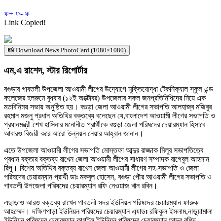
ফ+
ফ-
ফ
Link Copied!
📸 Download News PhotoCard (1080×1080)
এম,এ রাশেদ, স্টার রিপোর্টার
বগুড়ার গাবতলী উপজেলা আওয়ামী লীগের উদ্যোগে মুক্তিযোদ্ধা টেকনিক্যাল স্কুল এন্ড
কলেজের হলরুমে বুধবার (১২ই অক্টোবর) উপজেলার সকল জনপ্রতিনিধিদের নিয়ে এক
মতবিনিময় সভায় অনুষ্ঠিত হয়। বগুড়া জেলা আওয়ামী লীগের সভাপতি আলহাজ্ব মজিবুর
রহমান মজনু প্রধান অতিথির বক্তব্যে বলেছেন যে,বাংলাদেশ আওয়ামী লীগের সভাপতি ও
প্রধানমন্ত্রী শেখ হাসিনার মনোনীত প্রার্থীকে বগুড়া জেলা পরিষদের চেয়ারম্যান হিসাবে
আবারও বিজয়ী করে আরো উন্নয়ন নেয়ার আহ্বান জানান।
এতে উপজেলা আওয়ামী লীগের সভাপতি মোস্তফা আব্দুর রাজ্জাক মিলুর সভাপতিত্বে
প্রধান বক্তার বক্তব্য রাখেন জেলা আওয়ামী লীগের সাধারণ সম্পাদক রাগেবুল আহসান
রিপু। বিশেষ অতিথির বক্তব্য রাখেন জেলা আওয়ামী লীগের সহ-সভাপতি ও জেলা
পরিষদের চেয়ারম্যান প্রার্থী ডাঃ মকবুল হোসেন, বগুড়া পৌর আওয়ামী লীগের সভাপতি ও
গাবতলী উপজেলা পরিষদের চেয়ারম্যান রফি নেওয়াজ খান রবিন।
এছাড়াও আরও বক্তব্য রাখেন গাবতলী সদর ইউনিয়ন পরিষদের চেয়ারম্যান ফারুক
আহম্মেদ। দক্ষিণপাড়া ইউনিয়ন পরিষদের চেয়ারম্যান এ্যাডঃ রফিকুল ইসলাম,নাড়ুয়ামালা
ইউনিয়ন পরিষদের চেয়ারম্যান,কাগইল ইউনিয়ন পরিষদের চেয়ারম্যান আব্দুর রশিদ