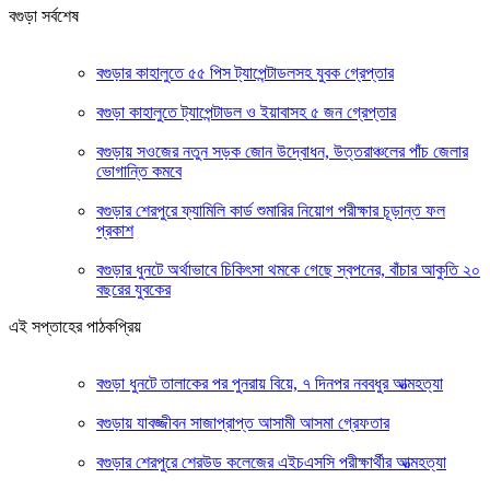
বগুড়া সর্বশেষ
বগুড়ার কাহালুতে ৫৫ পিস ট্যাপেন্টাডলসহ যুবক গ্রেপ্তার
বগুড়া কাহালুতে ট্যাপেন্টাডল ও ইয়াবাসহ ৫ জন গ্রেপ্তার
বগুড়ায় সওজের নতুন সড়ক জোন উদ্বোধন, উত্তরাঞ্চলের পাঁচ জেলার
ভোগান্তি কমবে
বগুড়ার শেরপুরে ফ্যামিলি কার্ড শুমারির নিয়োগ পরীক্ষার চূড়ান্ত ফল
প্রকাশ
বগুড়ার ধুনটে অর্থাভাবে চিকিৎসা থমকে গেছে স্বপনের, বাঁচার আকুতি ২০
বছরের যুবকের
এই সপ্তাহের পাঠকপ্রিয়
বগুড়া ধুনটে তালাকের পর পুনরায় বিয়ে, ৭ দিনপর নববধুর আত্মহত্যা
বগুড়ায় যাবজ্জীবন সাজাপ্রাপ্ত আসামী আসমা গ্রেফতার
বগুড়ার শেরপুরে শেরউড কলেজের এইচএসসি পরীক্ষার্থীর আত্মহত্যা