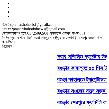
ইমেইল:pranershohorbd@gmail.com
বার্তাকক্ষ:pranershohorbdnews@gmail.com
হোয়াটসঅ্যাপ+ইমো:01725092931 বাসস্ট্যান্ড,শেরপুর, বগুড়া-৫৮৪০
দৈনিক প্রাণের শহর বিডি" বগুড়া শেরপুর বাসস্ট্যান্ড ও দুবলাগাড়ী, শেরপুর বগুড়া থেকে
প্রকাশিত।
শিরোনাম
সবার সম্মিলিত প্রচেষ্টায় উন্ন
বগুড়ার কাহালুতে ৫৫ পিস ট্যাপ
বগুড়া কাহালুতে ট্যাপেন্টাডল
বগুড়ায় সওজের নতুন সড়ক জোন
বগুড়ার শেরপুরে ফ্যামিলি কার্