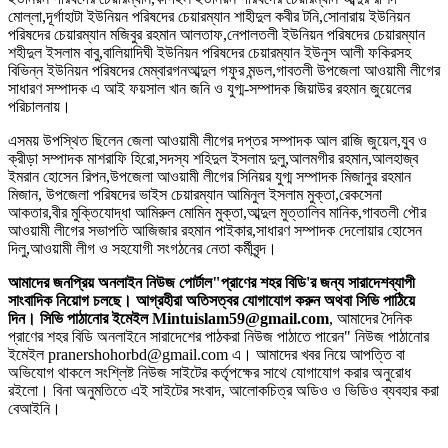
মোল্লা,দূর্গাহাটা ইউনিয়ন পরিষদের চেয়ারম্যান শাহীদুল কবীর টনি,সোনারায় ইউনিয়ন
পরিষদের চেয়ারম্যান মজিবুর রহমান আলতাফ,নেপালতলী ইউনিয়ন পরিষদের চেয়ারম্যান
শহীদুল ইসলাম বাবু,বালিয়াদিঘী ইউনিয়ন পরিষদের চেয়ারম্যান ইউনুস আলী ফকিরসহ
বিভিন্ন ইউনিয়ন পরিষদের মেম্বারগনআব্দুল গফুর মন্ডল,গাবতলী উপজেলা আওয়ামী লীগের
সাধারণ সম্পাদক এ আই ফয়সাল খান জনি ও যুগ্ম-সম্পাদক জিয়াউর রহমান জুয়েলের
পরিচালনায়।
এসময় উপস্থিত ছিলেন জেলা আওয়ামী লীগের দপ্তর সম্পাদক আল রাজি জুয়েল,যুব ও
ক্রীড়া সম্পাদক মাশরাফি হিরো,সদস্য শহিদুল ইসলাম দুলু,আলমগীর রহমান,আলহাজ্ব
ইমরান হোসেন রিপন,উপজেলা আওয়ামী লীগের সিনিয়র যুগ্ম সম্পাদক মিজানুর রহমান
মিজান, উপজেলা পরিষদের ভাইস চেয়ারম্যান আমিনুল ইসলাম মুক্তা,রেকসেনা
আকতার,বীর মুক্তিযোদ্ধা আমিরুল মোমিন মুক্তা,আব্দুল মুত্তালিব মানিক,গাবতলী পৌর
আওয়ামী লীগের সভাপতি আজিজার রহমান পাইকার,সাধারণ সম্পাদক দেলোয়ার হোসেন
দিলু,আওয়ামী লীগ ও সহযোগী সংগঠনের নেতা কর্মীবৃন্দ।
আমাদের জনপ্রিয় অনলাইন নিউজ পোর্টাল"প্রাণের শহর বিডি'র জন্য সারাদেশব্যাপী
সাংবাদিক নিয়োগ চলছে। আগ্রহীরা অতিসত্বর যোগাযোগ করুন অথবা সিভি পাঠিয়ে
দিন। সিভি পাঠানোর ইমেইল Mintuislam59@gmail.com
, আমাদের দৈনিক
প্রাণের শহর বিডি অনলাইনে সারাদেশের পাঠকরা নিউজ পাঠাতে পারেন" নিউজ পাঠানোর
ইমেইল pranershohorbd@gmail.com এ। আমাদের খবর নিয়ে আপত্তি বা
অভিযোগ থাকলে সংশ্লিষ্ট নিউজ সাইটের কর্তৃপক্ষের সাথে যোগাযোগ করার অনুরোধ
রইলো। বিনা অনুমতিতে এই সাইটের সংবাদ, আলোকচিত্র অডিও ও ভিডিও ব্যবহার করা
বেআইনি।