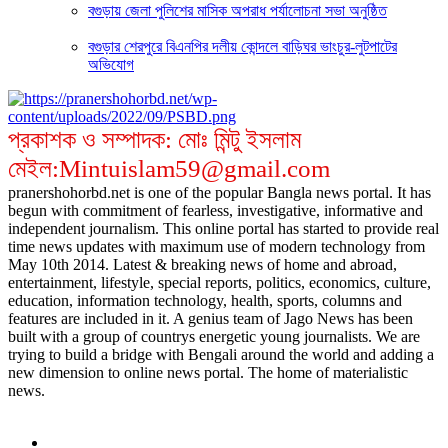
বগুড়ায় জেলা পুলিশের মাসিক অপরাধ পর্যালোচনা সভা অনুষ্ঠিত
বগুড়ার শেরপুরে বিএনপির দলীয় কোন্দলে বাড়িঘর ভাংচুর-লুটপাটের
অভিযোগ
প্রকাশক ও সম্পাদক: মোঃ মিন্টু ইসলাম
মেইল:Mintuislam59@gmail.com
pranershohorbd.net is one of the popular Bangla news portal. It has
begun with commitment of fearless, investigative, informative and
independent journalism. This online portal has started to provide real
time news updates with maximum use of modern technology from
May 10th 2014. Latest & breaking news of home and abroad,
entertainment, lifestyle, special reports, politics, economics, culture,
education, information technology, health, sports, columns and
features are included in it. A genius team of Jago News has been
built with a group of countrys energetic young journalists. We are
trying to build a bridge with Bengali around the world and adding a
new dimension to online news portal. The home of materialistic
news.