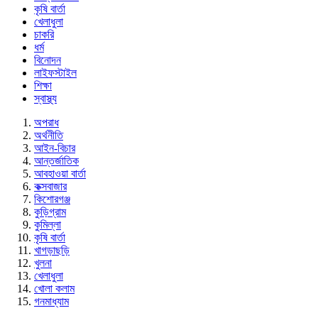
কৃষি বার্তা
খেলাধুলা
চাকরি
ধর্ম
বিনোদন
লাইফস্টাইল
শিক্ষা
স্বাস্থ্য
অপরাধ
অর্থনীতি
আইন-বিচার
আন্তর্জাতিক
আবহাওয়া বার্তা
কক্সবাজার
কিশোরগঞ্জ
কুড়িগ্রাম
কুমিল্লা
কৃষি বার্তা
খাগড়াছড়ি
খুলনা
খেলাধুলা
খোলা কলাম
গনমাধ্যাম