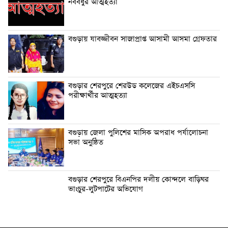
নববধুর আত্মহত্যা
বগুড়ায় যাবজ্জীবন সাজাপ্রাপ্ত আসামী আসমা গ্রেফতার
বগুড়ার শেরপুরে শেরউড কলেজের এইচএসসি
পরীক্ষার্থীর আত্মহত্যা
বগুড়ায় জেলা পুলিশের মাসিক অপরাধ পর্যালোচনা
সভা অনুষ্ঠিত
বগুড়ার শেরপুরে বিএনপির দলীয় কোন্দলে বাড়িঘর
ভাংচুর-লুটপাটের অভিযোগ