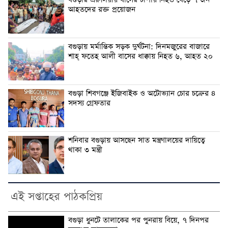
আহতদের রক্ত প্রয়োজন
বগুড়ায় মর্মান্তিক সড়ক দুর্ঘটনা: দিনমজুরের বাজারে
শাহ্ ফতেহ আলী বাসের ধাক্কায় নিহত ৬, আহত ২০
বগুড়া শিবগঞ্জে ইজিবাইক ও অটোভ্যান চোর চক্রের ৪
সদস্য গ্রেফতার
শনিবার বগুড়ায় আসছেন সাত মন্ত্রণালয়ের দায়িত্বে
থাকা ৩ মন্ত্রী
এই সপ্তাহের পাঠকপ্রিয়
বগুড়া ধুনটে তালাকের পর পুনরায় বিয়ে, ৭ দিনপর