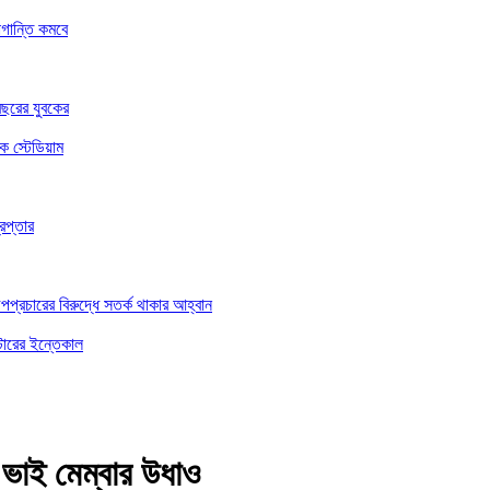
গান্তি কমবে
বছরের যুবকের
িক স্টেডিয়াম
েপ্তার
অপপ্রচারের বিরুদ্ধে সতর্ক থাকার আহ্বান
্টারের ইন্তেকাল
ট ভাই মেম্বার উধাও