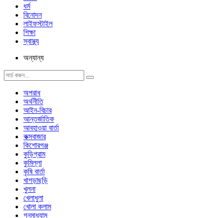
ধর্ম
বিনোদন
লাইফস্টাইল
শিক্ষা
স্বাস্থ্য
অন্যান্য
অপরাধ
অর্থনীতি
আইন-বিচার
আন্তর্জাতিক
আবহাওয়া বার্তা
কক্সবাজার
কিশোরগঞ্জ
কুড়িগ্রাম
কুমিল্লা
কৃষি বার্তা
খাগড়াছড়ি
খুলনা
খেলাধুলা
খোলা কলাম
গনমাধ্যাম