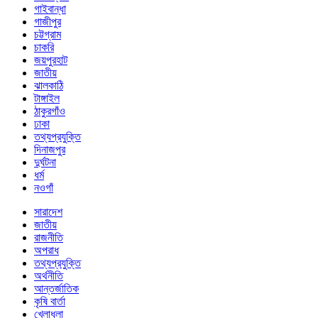
গাইবান্ধা
গাজীপুর
চট্টগ্রাম
চাকরি
জয়পুরহাট
জাতীয়
ঝালকাঠি
টাঙ্গাইল
ঠাকুরগাঁও
ঢাকা
তথ্যপ্রযুক্তি
দিনাজপুর
দুর্ঘটনা
ধর্ম
নওগাঁ
সারাদেশ
জাতীয়
রাজনীতি
অপরাধ
তথ্যপ্রযুক্তি
অর্থনীতি
আন্তর্জাতিক
কৃষি বার্তা
খেলাধুলা