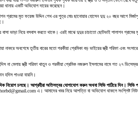
 হয়ে ফেল করা নারী লম্পট নজরুল ইসলাম পৃথক পৃথক জায়গায় ২ স্ত্রী ও ৩ সন্তান ফেলে রেখে
দু মিয়া থানায় একটি অভিযোগ দায়ের করেছেন।
ন গ্রামের মৃত ফয়েজ উদ্দিন শেখ এর পুত্র মোঃ ছানোয়ার হোসেন দুদু ২০ বছর আগে মির্জাপুর
ছে।
এলাকায় বাসা ভাড়া নিয়ে বসবাস করতে থাকে। এরই মাঝে দুদুর চাচাতো ছোটভাই পালাশন গ্রামের
 মায়া নাকরে অবশেষে তৃতীয় বারের মতো পরকীয়া প্রেমিকা বড় ভাইয়ের স্ত্রী শরিফা এবং সং
ন হদিস না মেলায় স্ত্রী শরিফা খাতুন ও পরকীয়া প্রেমিক নজরুল ইসলামের নামে গত ২৭ ডিস
কোন হদিস পাওয়া যায়নি।
 সাংবাদিক নিয়োগ চলছে। আগ্রহীরা অতিসত্বর যোগাযোগ করুন অথবা সিভি পাঠিয়ে দিন।
horbd@gmail.com এ। আমাদের খবর নিয়ে আপত্তি বা অভিযোগ থাকলে সংশ্লিষ্ট নিউজ স