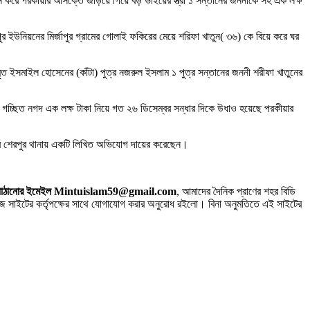
 নতুন করে পরকীয়ার আসক্তে জড়িয়ে গিয়ে বড় ভাইয়ের স্ত্রী ১ সন্তানের জননীকে সহ এক লক্ষ
 ইউনিয়নের মির্জাপুর গ্রামের গোলাই ফকিরের মেয়ে শরিফা খাতুন( ৩৬) কে বিয়ে করে ঘর
 মৃত ইসমাইল হোসেনের (কাঁটা) পুত্র নজরুল ইসলাম ১ পুত্র সন্তানের জননী শরীফা খাতুনের
সারে গচ্ছিত নগদ এক লক্ষ টাকা নিয়ে গত ২৬ ডিসেম্বর সন্ধার দিকে উধাও হয়েছে পরকীয়ার
েম্বর শেরপুর থানায় একটি লিখিত অভিযোগ দায়ের করেছেন।
 সিভি পাঠানোর ইমেইল Mintuislam59@gmail.com
, আমাদের দৈনিক প্রাণের শহর বিডি
াইটের কর্তৃপক্ষের সাথে যোগাযোগ করার অনুরোধ রইলো। বিনা অনুমতিতে এই সাইটের