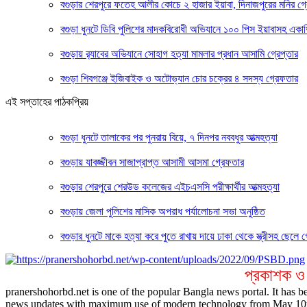
বগুড়ার শেরপুরে ফতেহ আলীর কোচে ২ হাজার ইয়াবা, দিনাজপুরের মনির গ্র
বগুড়া ধুনটে ডিবি পুলিশের মাদকবিরোধী অভিযানে ১০০ পিস ইয়াবাসহ একা
‎বগুড়ায় র‍্যাবের অভিযানে সোহাগ হত্যা মামলার প্রধান আসামি গ্রেপ্তার
বগুড়া শিবগঞ্জে ইজিবাইক ও অটোভ্যান চোর চক্রের ৪ সদস্য গ্রেফতার
এই সপ্তাহের পাঠকপ্রিয়
বগুড়া ধুনটে তালাকের পর পুনরায় বিয়ে, ৭ দিনপর নববধুর আত্মহত্যা
বগুড়ায় যাবজ্জীবন সাজাপ্রাপ্ত আসামী আসমা গ্রেফতার
বগুড়ার শেরপুরে শেরউড কলেজের এইচএসসি পরীক্ষার্থীর আত্মহত্যা
বগুড়ায় জেলা পুলিশের মাসিক অপরাধ পর্যালোচনা সভা অনুষ্ঠিত
বগুড়ার ধুনটে মাকে হত্যা করে পুতে রাখায় দায়ে ঢাকা থেকে স্ত্রীসহ ছেলে 
প্রকাশক ও
pranershohorbd.net is one of the popular Bangla news portal. It has be
news updates with maximum use of modern technology from May 10th 20