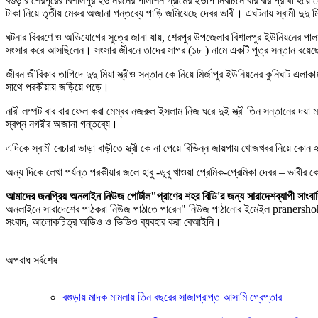
বগুড়ার শেরপুরের বিশালপুর ইউনিয়নের পালাশন গ্রামের ইউপি নির্বাচনে বার বার প্রার্থী
টাকা নিয়ে তৃতীয় মেরুর অজানা গন্তব্যে পাড়ি জমিয়েছে দেবর ভাবী। এঘটনায় স্বামী দু
ঘটনার বিবরণে ও অভিযোগের সুত্রে জানা যায়, শেরপুর উপজেলার বিশালপুর ইউনিয়নের পালাশ
সংসার করে আসছিলেন। সংসার জীবনে তাদের সাগর (১৮ ) নামে একটি পুত্র সন্তান রয়ে
জীবন জীবিকার তাগিদে দুদু মিয়া স্ত্রীও সন্তান কে নিয়ে মির্জাপুর ইউনিয়নের কুনিঘাট 
সাথে পরকীয়ায় জড়িয়ে পড়ে।
নারী লম্পট বার বার ফেল করা মেম্বর নজরুল ইসলাম নিজ ঘরে দুই স্ত্রী তিন সন্তানের দয়া
স্বপ্ন নগরীর অজানা গন্তব্যে।
এদিকে স্বামী বেচারা ভাড়া বাড়ীতে স্ত্রী কে না পেয়ে বিভিন্ন জায়গায় খোজখবর নিয়ে কো
অন্য দিকে লেখা পর্যন্ত পরকীয়ার জলে হাবু -ডুবু খাওয়া প্রেমিক-প্রেমিকা দেবর – ভাবীর 
আমাদের জনপ্রিয় অনলাইন নিউজ পোর্টাল"প্রাণের শহর বিডি'র জন্য সারাদেশব্যাপী
অনলাইনে সারাদেশের পাঠকরা নিউজ পাঠাতে পারেন" নিউজ পাঠানোর ইমেইল pranersho
সংবাদ, আলোকচিত্র অডিও ও ভিডিও ব্যবহার করা বেআইনি।
অপরাধ সর্বশেষ
বগুড়ায় মাদক মামলায় তিন বছরের সাজাপ্রাপ্ত আসামি গ্রেপ্তার