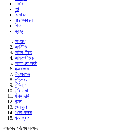
চাকরি
ধর্ম
বিনোদন
লাইফস্টাইল
শিক্ষা
স্বাস্থ্য
অপরাধ
অর্থনীতি
আইন-বিচার
আন্তর্জাতিক
আবহাওয়া বার্তা
কক্সবাজার
কিশোরগঞ্জ
কুড়িগ্রাম
কুমিল্লা
কৃষি বার্তা
খাগড়াছড়ি
খুলনা
খেলাধুলা
খোলা কলাম
গনমাধ্যাম
আজকের সর্বশেষ সবখবর