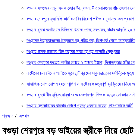
বগুড়ায় সওজের নতুন সড়ক জোন উদ্বোধন, উত্তরাঞ্চলের পাঁচ জেলার ভো
বগুড়ার শেরপুরে ফ্যামিলি কার্ড শুমারির নিয়োগ পরীক্ষার চূড়ান্ত ফল প্রকাশ
বগুড়ার ধুনটে অর্থাভাবে চিকিৎসা থমকে গেছে স্বপনের, বাঁচার আকুতি ২০ 
বগুড়াসহ উত্তরাঞ্চলের উন্নয়নে বড় পরিকল্পনা, শিল্পপার্ক থেকে আন্তর্জাত
বগুড়ায় মাদক মামলায় তিন বছরের সাজাপ্রাপ্ত আসামি গ্রেপ্তার
বগুড়ার শেরপুরে ফতেহ আলীর কোচে ২ হাজার ইয়াবা, দিনাজপুরের মনির গ্র
নাটোরের চলনবিলের পানিতে ডুবে নন্দীগ্রামের স্কুলছাত্রের মর্মান্তিক মৃত্যু
সামাজিক যোগাযোগমাধ্যমে পুলিশ ও রাষ্ট্রের গুরুত্বপূর্ণ ব্যক্তিদের নিয়ে 
বগুড়ার ধুনটে বীর মুক্তিযোদ্ধা ও অবসরপ্রাপ্ত শিক্ষক আব্দুস সোবহান মাস
বগুড়ায় দুলাভাইয়ের রামদার কোপে গৃহবধূ গুরুতর আহত, হাসপাতালে ভর্তি
প্রচ্ছদ
/
অপরাধ
বগুড়া শেরপুরে বড় ভাইয়ের স্ত্রীকে নিয়ে ছো