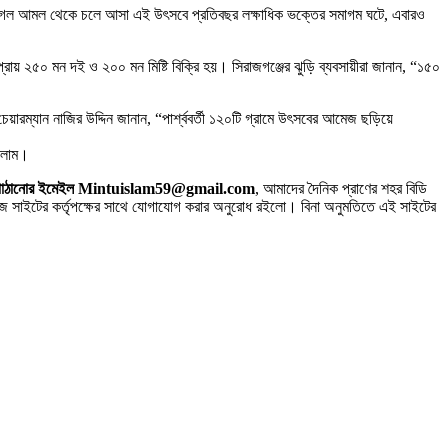
ান, মোগল আমল থেকে চলে আসা এই উৎসবে প্রতিবছর লক্ষাধিক ভক্তের সমাগম ঘটে, এবারও
ায় ২৫০ মন দই ও ২০০ মন মিষ্টি বিক্রি হয়। সিরাজগঞ্জের ঝুড়ি ব্যবসায়ীরা জানান, “১৫০
ারম্যান নাজির উদ্দিন জানান, “পার্শ্ববর্তী ১২০টি গ্রামে উৎসবের আমেজ ছড়িয়ে
ইসলাম।
 সিভি পাঠানোর ইমেইল Mintuislam59@gmail.com
, আমাদের দৈনিক প্রাণের শহর বিডি
াইটের কর্তৃপক্ষের সাথে যোগাযোগ করার অনুরোধ রইলো। বিনা অনুমতিতে এই সাইটের