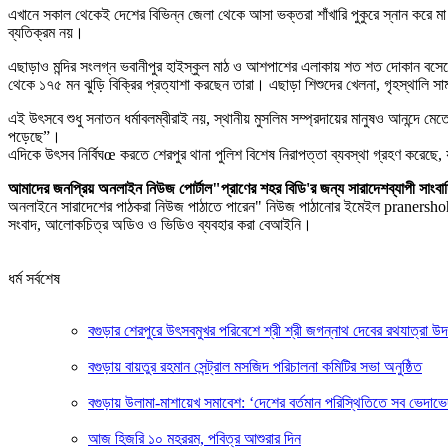
এখানে সকাল থেকেই দেশের বিভিন্ন জেলা থেকে আসা ভক্তরা শাঁখারি পুকুরে স্নান করে 
ব্যতিক্রম নয়।
এছাড়াও মন্দির সংলগ্ন ভবানীপুর হাইস্কুল মাঠ ও আশপাশের এলাকায় শত শত দোকান বসেছে।
থেকে ১৭৫ মন ঝুড়ি বিক্রির প্রত্যাশা করছেন তারা। এছাড়া শিশুদের খেলনা, গৃহস্থালি 
এই উৎসবে শুধু সনাতন ধর্মাবলম্বীরাই নয়, স্থানীয় মুসলিম সম্প্রদায়ের মানুষও আনন্দে 
পড়েছে”।
এদিকে উৎসব নির্বিঘœ করতে শেরপুর থানা পুলিশ বিশেষ নিরাপত্তা ব্যবস্থা গ্রহণ করেছে,
আমাদের জনপ্রিয় অনলাইন নিউজ পোর্টাল"প্রাণের শহর বিডি'র জন্য সারাদেশব্যাপী
অনলাইনে সারাদেশের পাঠকরা নিউজ পাঠাতে পারেন" নিউজ পাঠানোর ইমেইল pranersho
সংবাদ, আলোকচিত্র অডিও ও ভিডিও ব্যবহার করা বেআইনি।
ধর্ম সর্বশেষ
বগুড়ার শেরপুরে উৎসবমুখর পরিবেশে শ্রী শ্রী জগন্নাথ দেবের রথযাত্রা উ
বগুড়ায় বায়তুর রহমান সেন্ট্রাল মসজিদ পরিচালনা কমিটির সভা অনুষ্ঠিত
বগুড়ায় উলামা-মাশায়েখ সমাবেশ: ‘দেশের বর্তমান পরিস্থিতিতে সব ভেদাভ
আজ হিজরি ১০ মহররম, পবিত্র আশুরার দিন