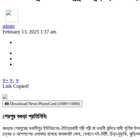
admin
February 13, 2025 1:37 am
ফ+
ফ-
ফ
Link Copied!
📸 Download News PhotoCard (1080×1080)
শেরপুর বগুড়া প্রতিনিধি:
বগুড়ার শেরপুরের ভবানীপুর ইউনিয়নের ঐতিহ্যবাহী শ্রী শ্রী মা ভবানী মন্দিরে মাঘী পূর্ণিম
চত্বর ও আশপাশের এলাকায় বসেছে জমজমাট মেলা, যেখানে দই-মিষ্টি, চিড়া-মুড়কি, ঝুড়িসহ ন