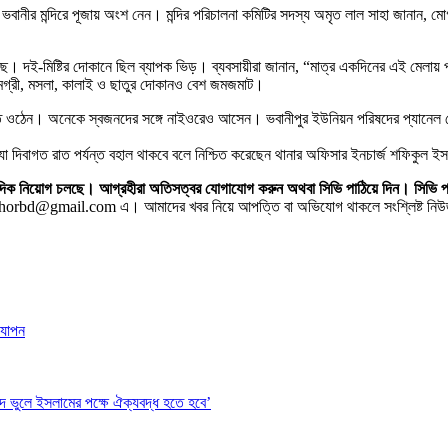
মা ভবানীর মন্দিরে পূজায় অংশ নেন। মন্দির পরিচালনা কমিটির সদস্য অমৃত লাল সাহা জান
 দই-মিষ্টির দোকানে ছিল ব্যাপক ভিড়। ব্যবসায়ীরা জানান, “মাত্র একদিনের এই মেলায় প্র
সামগ্রী, মসলা, কালাই ও ছাতুর দোকানও বেশ জমজমাট।
মেতে ওঠেন। অনেকে স্বজনদের সঙ্গে নাইওরেও আসেন। ভবানীপুর ইউনিয়ন পরিষদের প্যানেল চেয়
 যা দিবাগত রাত পর্যন্ত বহাল থাকবে বলে নিশ্চিত করেছেন থানার অফিসার ইনচার্জ শফিকুল 
 সাংবাদিক নিয়োগ চলছে। আগ্রহীরা অতিসত্বর যোগাযোগ করুন অথবা সিভি পাঠিয়ে দিন।
horbd@gmail.com এ। আমাদের খবর নিয়ে আপত্তি বা অভিযোগ থাকলে সংশ্লিষ্ট নিউজ স
দযাপন
েদ ভুলে ইসলামের পক্ষে ঐক্যবদ্ধ হতে হবে’