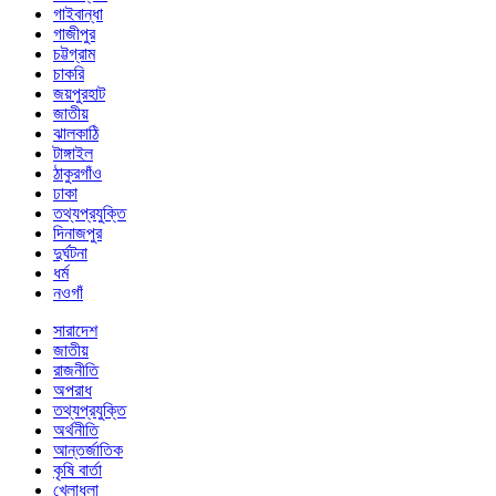
গাইবান্ধা
গাজীপুর
চট্টগ্রাম
চাকরি
জয়পুরহাট
জাতীয়
ঝালকাঠি
টাঙ্গাইল
ঠাকুরগাঁও
ঢাকা
তথ্যপ্রযুক্তি
দিনাজপুর
দুর্ঘটনা
ধর্ম
নওগাঁ
সারাদেশ
জাতীয়
রাজনীতি
অপরাধ
তথ্যপ্রযুক্তি
অর্থনীতি
আন্তর্জাতিক
কৃষি বার্তা
খেলাধুলা