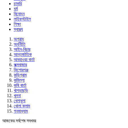
চাকরি
ধর্ম
বিনোদন
লাইফস্টাইল
শিক্ষা
স্বাস্থ্য
অপরাধ
অর্থনীতি
আইন-বিচার
আন্তর্জাতিক
আবহাওয়া বার্তা
কক্সবাজার
কিশোরগঞ্জ
কুড়িগ্রাম
কুমিল্লা
কৃষি বার্তা
খাগড়াছড়ি
খুলনা
খেলাধুলা
খোলা কলাম
গনমাধ্যাম
আজকের সর্বশেষ সবখবর