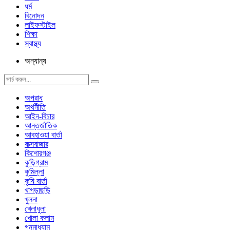
ধর্ম
বিনোদন
লাইফস্টাইল
শিক্ষা
স্বাস্থ্য
অন্যান্য
অপরাধ
অর্থনীতি
আইন-বিচার
আন্তর্জাতিক
আবহাওয়া বার্তা
কক্সবাজার
কিশোরগঞ্জ
কুড়িগ্রাম
কুমিল্লা
কৃষি বার্তা
খাগড়াছড়ি
খুলনা
খেলাধুলা
খোলা কলাম
গনমাধ্যাম