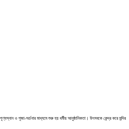
্যস্নান ও পূজা-অর্চনার মাধ্যমে শুরু হয় ধর্মীয় আনুষ্ঠানিকতা। উৎসবকে কেন্দ্র করে মন্দির