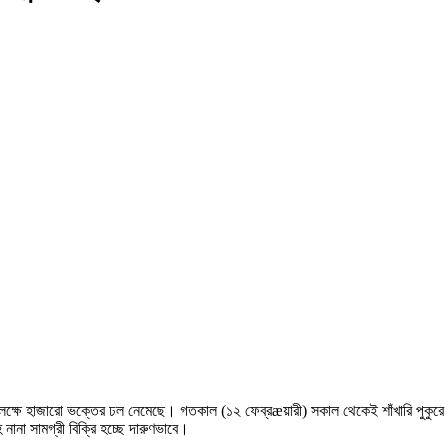
া উপলক্ষে হাজারো ভক্তের ঢল নেমেছে। গতকাল (১২ ফেব্রæয়ারী) সকাল থেকেই শাঁখারি পুকুরে পূণ
ানা সামগ্রী বিক্রি হচ্ছে দারুণভাবে।