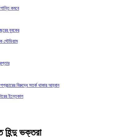
গান্তি কমবে
বছরের যুবকের
িক স্টেডিয়াম
েপ্তার
অপপ্রচারের বিরুদ্ধে সতর্ক থাকার আহ্বান
্টারের ইন্তেকাল
ত হিন্দু ভক্তরা