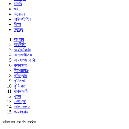
চাকরি
ধর্ম
বিনোদন
লাইফস্টাইল
শিক্ষা
স্বাস্থ্য
অপরাধ
অর্থনীতি
আইন-বিচার
আন্তর্জাতিক
আবহাওয়া বার্তা
কক্সবাজার
কিশোরগঞ্জ
কুড়িগ্রাম
কুমিল্লা
কৃষি বার্তা
খাগড়াছড়ি
খুলনা
খেলাধুলা
খোলা কলাম
গনমাধ্যাম
আজকের সর্বশেষ সবখবর