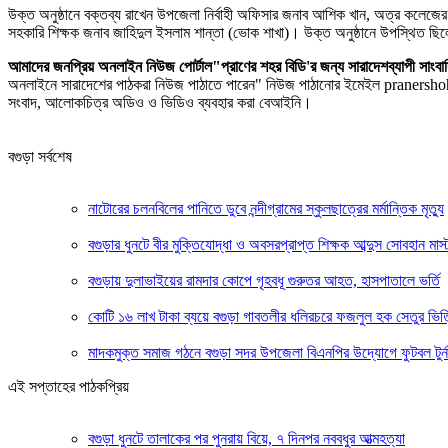
উক্ত অনুষ্ঠানে বক্তব্য রাখেন উপজেলা নির্বাহী অফিসার জনাব আশিক খান, অত্র কলেজের 
সহকারি শিক্ষক জনাব জাহিদুল ইসলাম শান্তা (ভোক শাখা)। উক্ত অনুষ্ঠানে উপস্থিত ছিলেন
আমাদের জনপ্রিয় অনলাইন নিউজ পোর্টাল"প্রাণের শহর বিডি'র জন্য সারাদেশব্যাপী
অনলাইনে সারাদেশের পাঠকরা নিউজ পাঠাতে পারেন" নিউজ পাঠানোর ইমেইল pranersho
সংবাদ, আলোকচিত্র অডিও ও ভিডিও ব্যবহার করা বেআইনি।
বগুড়া সর্বশেষ
নাটোরের চলনবিলের পানিতে ডুবে নন্দীগ্রামের স্কুলছাত্রের মর্মান্তিক মৃত্যু
বগুড়ার ধুনটে বীর মুক্তিযোদ্ধা ও অবসরপ্রাপ্ত শিক্ষক আব্দুস সোবহান মাস
বগুড়ায় দুলাভাইয়ের রামদার কোপে গৃহবধূ গুরুতর আহত, হাসপাতালে ভর্তি
কোটি ১৬ লাখ টাকা ব্যয়ে বগুড়া গাবতলীর ধলিরচরে ফজলুল হক সেতুর ভিত্
মাদকমুক্ত সমাজ গঠনে বগুড়া সদর উপজেলা বিএনপির উদ্যোগে ফুটবল টুর্নাম
এই সপ্তাহের পাঠকপ্রিয়
বগুড়া ধুনটে তালাকের পর পুনরায় বিয়ে, ৭ দিনপর নববধুর আত্মহত্যা