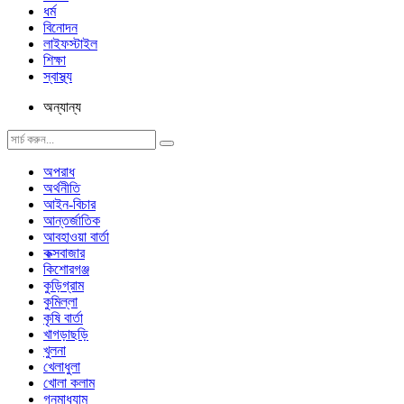
ধর্ম
বিনোদন
লাইফস্টাইল
শিক্ষা
স্বাস্থ্য
অন্যান্য
অপরাধ
অর্থনীতি
আইন-বিচার
আন্তর্জাতিক
আবহাওয়া বার্তা
কক্সবাজার
কিশোরগঞ্জ
কুড়িগ্রাম
কুমিল্লা
কৃষি বার্তা
খাগড়াছড়ি
খুলনা
খেলাধুলা
খোলা কলাম
গনমাধ্যাম