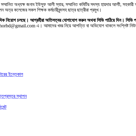
সম্মানিত অধ্যক্ষ জনাব ইউসুফ আলী স্যার, সম্মানিত কমিটির সদস্য হায়দার আলাী, সহকারী 
 অত্র কলেজের সকল শিক্ষক কর্মচারীবৃন্দসহ ছাত্র ছাত্রীরা প্রমুখ।
 সাংবাদিক নিয়োগ চলছে। আগ্রহীরা অতিসত্বর যোগাযোগ করুন অথবা সিভি পাঠিয়ে দিন।
horbd@gmail.com এ। আমাদের খবর নিয়ে আপত্তি বা অভিযোগ থাকলে সংশ্লিষ্ট নিউজ স
্টারের ইন্তেকাল
তিপ্রস্তর স্থাপন
েন্ট