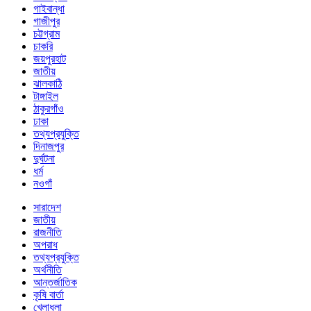
গাইবান্ধা
গাজীপুর
চট্টগ্রাম
চাকরি
জয়পুরহাট
জাতীয়
ঝালকাঠি
টাঙ্গাইল
ঠাকুরগাঁও
ঢাকা
তথ্যপ্রযুক্তি
দিনাজপুর
দুর্ঘটনা
ধর্ম
নওগাঁ
সারাদেশ
জাতীয়
রাজনীতি
অপরাধ
তথ্যপ্রযুক্তি
অর্থনীতি
আন্তর্জাতিক
কৃষি বার্তা
খেলাধুলা