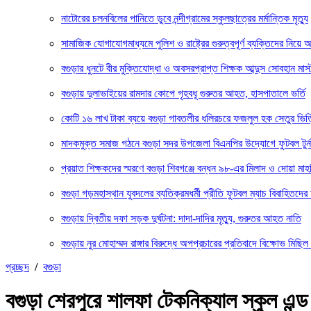
নাটোরের চলনবিলের পানিতে ডুবে নন্দীগ্রামের স্কুলছাত্রের মর্মান্তিক মৃত্যু
সামাজিক যোগাযোগমাধ্যমে পুলিশ ও রাষ্ট্রের গুরুত্বপূর্ণ ব্যক্তিদের নিয়ে 
বগুড়ার ধুনটে বীর মুক্তিযোদ্ধা ও অবসরপ্রাপ্ত শিক্ষক আব্দুস সোবহান মাস
বগুড়ায় দুলাভাইয়ের রামদার কোপে গৃহবধূ গুরুতর আহত, হাসপাতালে ভর্তি
কোটি ১৬ লাখ টাকা ব্যয়ে বগুড়া গাবতলীর ধলিরচরে ফজলুল হক সেতুর ভিত্
মাদকমুক্ত সমাজ গঠনে বগুড়া সদর উপজেলা বিএনপির উদ্যোগে ফুটবল টুর্নাম
প্রয়াত শিক্ষকদের স্মরণে বগুড়া শিবগঞ্জে বন্ধন ৯৮-এর মিলাদ ও দোয়া মা
বগুড়া গড়মহাস্থান যুবদলের ব্যতিক্রমধর্মী প্রীতি ফুটবল ম্যাচ বিবাহিত
বগুড়ায় দ্বিতীয় দফা সড়ক দুর্ঘটনা: দাদা-দাদির মৃত্যু, গুরুতর আহত নাতি
বগুড়ায় নুর মোহাম্মদ রাঙ্গার বিরুদ্ধে অপপ্রচারের প্রতিবাদে বিক্ষোভ মিছি
প্রচ্ছদ
/
বগুড়া
বগুড়া শেরপুরে শালফা টেকনিক্যাল স্কুল এন্ড