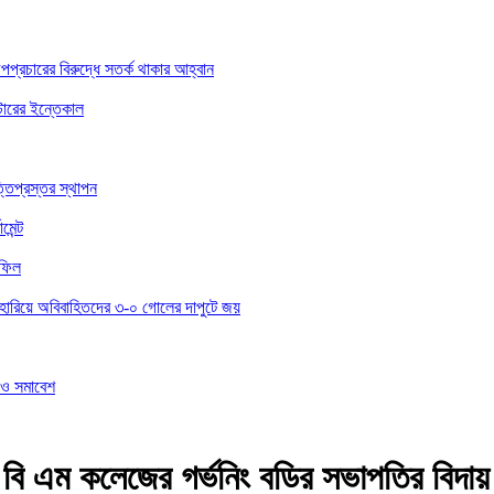
অপপ্রচারের বিরুদ্ধে সতর্ক থাকার আহ্বান
্টারের ইন্তেকাল
তিপ্রস্তর স্থাপন
েন্ট
হফিল
দের হারিয়ে অবিবাহিতদের ৩-০ গোলের দাপুটে জয়
ল ও সমাবেশ
 বি এম কলেজের গর্ভনিং বডির সভাপতির বিদায় 