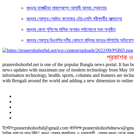
বগুড়ায় যাবজ্জীবন সাজাপ্রাপ্ত আসামী আসমা গ্রেফতার
বগুড়ার শেরপুরে শেরউড কলেজের এইচএসসি পরীক্ষার্থীর আত্মহত্যা
বগুড়ায় জেলা পুলিশের মাসিক অপরাধ পর্যালোচনা সভা অনুষ্ঠিত
বগুড়ার শেরপুরে বিএনপির দলীয় কোন্দলে বাড়িঘর ভাংচুর-লুটপাটের অভিযোগ
প্রকাশক ও
pranershohorbd.net is one of the popular Bangla news portal. It has be
news updates with maximum use of modern technology from May 10th 20
information technology, health, sports, columns and features are inclu
with Bengali around the world and adding a new dimension to online 
ইমেইল:pranershohorbd@gmail.com বার্তাকক্ষ:pranershohorbdnews@gmail.c
দৈনিক প্রাণের শহর বিডি" বগুড়া শেরপুর বাসস্ট্যান্ড ও দুবলাগাড়ী, শেরপুর বগুড়া থেকে প্