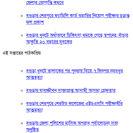
জেলার ভোগান্তি কমবে
বগুড়ার শেরপুরে ফ্যামিলি কার্ড শুমারির নিয়োগ পরীক্ষার চূড়ান্ত
ফল প্রকাশ
বগুড়ার ধুনটে অর্থাভাবে চিকিৎসা থমকে গেছে স্বপনের, বাঁচার
আকুতি ২০ বছরের যুবকের
এই সপ্তাহের পাঠকপ্রিয়
বগুড়া ধুনটে তালাকের পর পুনরায় বিয়ে, ৭ দিনপর নববধুর
আত্মহত্যা
বগুড়ায় যাবজ্জীবন সাজাপ্রাপ্ত আসামী আসমা গ্রেফতার
বগুড়ার শেরপুরে শেরউড কলেজের এইচএসসি পরীক্ষার্থীর
আত্মহত্যা
বগুড়ায় জেলা পুলিশের মাসিক অপরাধ পর্যালোচনা সভা
অনুষ্ঠিত