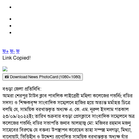
ফ+
ফ-
ফ
Link Copied!
📸 Download News PhotoCard (1080×1080)
বগুড়া জেলা প্রতিনিধি:
আমরা শেরপুর টাউন ক্লাব পাবলিক লাইব্রেরী মহিলা কলেজের গভর্নিং বডির
সদস্য ও শিক্ষকবৃন্দ সাংবাদিক সম্মেলনে হাজির হয়ে অত্যন্ত মর্মাহত চিত্রে
বলছি যে, সাময়িক বরখাস্তকৃত অধ্যক্ষ এ. কে. এম. নূরুল ইসলাম গতকাল
২৩/০৯/২০২২ইং তারিখ শুক্রবার বগুড়া প্রেসক্লাবে সাংবাদিক সম্মেলনে অত্র
কলেজের গভর্নিং বডির সভাপতি জনাব আলহাজ্ব মো: মজিবর রহমান মজনু
সাহেবের বিরুদ্ধে যে বক্তব্য উপস্থাপন করেছেন তাহা সম্পন্ন মনগড়া, মিথ্যা,
বানোয়াট, ভিত্তিহীন ও উদ্দেশ্য প্রণোদিত সাময়িক বরখান্তকৃত অধ্যক্ষ যাঁর