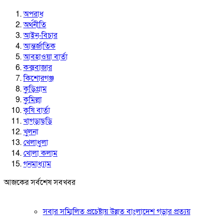
অপরাধ
অর্থনীতি
আইন-বিচার
আন্তর্জাতিক
আবহাওয়া বার্তা
কক্সবাজার
কিশোরগঞ্জ
কুড়িগ্রাম
কুমিল্লা
কৃষি বার্তা
খাগড়াছড়ি
খুলনা
খেলাধুলা
খোলা কলাম
গনমাধ্যাম
আজকের সর্বশেষ সবখবর
সবার সম্মিলিত প্রচেষ্টায় উন্নত বাংলাদেশ গড়ার প্রত্যয়