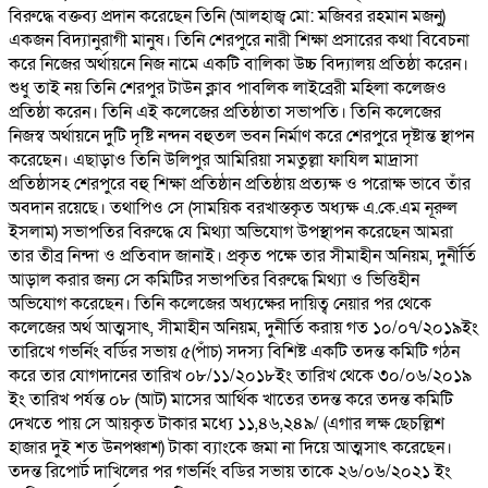
বিরুদ্ধে বক্তব্য প্রদান করেছেন তিনি (আলহাজ্ব মো: মজিবর রহমান মজনু)
একজন বিদ্যানুরাগী মানুষ। তিনি শেরপুরে নারী শিক্ষা প্রসারের কথা বিবেচনা
করে নিজের অর্থায়নে নিজ নামে একটি বালিকা উচ্চ বিদ্যালয় প্রতিষ্ঠা করেন।
শুধু তাই নয় তিনি শেরপুর টাউন ক্লাব পাবলিক লাইব্রেরী মহিলা কলেজও
প্রতিষ্ঠা করেন। তিনি এই কলেজের প্রতিষ্ঠাতা সভাপতি। তিনি কলেজের
নিজস্ব অর্থায়নে দুটি দৃষ্টি নন্দন বহুতল ভবন নির্মাণ করে শেরপুরে দৃষ্টান্ত স্থাপন
করেছেন। এছাড়াও তিনি উলিপুর আমিরিয়া সমতুল্লা ফাযিল মাদ্রাসা
প্রতিষ্ঠাসহ শেরপুরে বহু শিক্ষা প্রতিষ্ঠান প্রতিষ্ঠায় প্রত্যক্ষ ও পরোক্ষ ভাবে তাঁর
অবদান রয়েছে। তথাপিও সে (সাময়িক বরখাস্তকৃত অধ্যক্ষ এ.কে.এম নূরুল
ইসলাম) সভাপতির বিরুদ্ধে যে মিথ্যা অভিযোগ উপস্থাপন করেছেন আমরা
তার তীব্র নিন্দা ও প্রতিবাদ জানাই। প্রকৃত পক্ষে তার সীমাহীন অনিয়ম, দুর্নীর্তি
আড়াল করার জন্য সে কমিটির সভাপতির বিরুদ্ধে মিথ্যা ও ভিত্তিহীন
অভিযোগ করেছেন। তিনি কলেজের অধ্যক্ষের দায়িত্ব নেয়ার পর থেকে
কলেজের অর্থ আত্মসাৎ, সীমাহীন অনিয়ম, দুনীর্তি করায় গত ১০/০৭/২০১৯ইং
তারিখে গভর্নিং বর্ডির সভায় ৫(পাঁচ) সদস্য বিশিষ্ট একটি তদন্ত কমিটি গঠন
করে তার যোগদানের তারিখ ০৮/১১/২০১৮ইং তারিখ থেকে ৩০/০৬/২০১৯
ইং তারিখ পর্যন্ত ০৮ (আট) মাসের আর্থিক খাতের তদন্ত করে তদন্ত কমিটি
দেখতে পায় সে আয়কৃত টাকার মধ্যে ১১,৪৬,২৪৯/ (এগার লক্ষ ছেচল্লিশ
হাজার দুই শত উনপঞ্চাশ) টাকা ব্যাংকে জমা না দিয়ে আত্মসাৎ করেছেন।
তদন্ত রিপোর্ট দাখিলের পর গভর্নিং বডির সভায় তাকে ২৬/০৬/২০২১ ইং