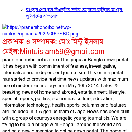
বগুড়ার শেরপুরে বিএনপির দলীয় কোন্দলে বাড়িঘর ভাংচুর-
লুটপাটের অভিযোগ
প্রকাশক ও সম্পাদক: মোঃ মিন্টু ইসলাম
মেইল:Mintuislam59@gmail.com
pranershohorbd.net is one of the popular Bangla news portal.
It has begun with commitment of fearless, investigative,
informative and independent journalism. This online portal
has started to provide real time news updates with maximum
use of modern technology from May 10th 2014. Latest &
breaking news of home and abroad, entertainment, lifestyle,
special reports, politics, economics, culture, education,
information technology, health, sports, columns and features
are included in it. A genius team of Jago News has been built
with a group of countrys energetic young journalists. We are
trying to build a bridge with Bengali around the world and
adding a new dimension to online news portal. The home of