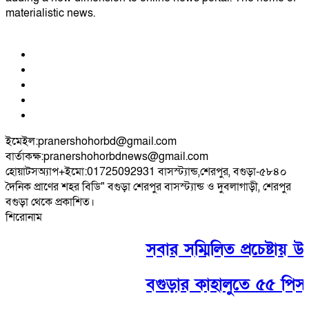
materialistic news.
ইমেইল:pranershohorbd@gmail.com
বার্তাকক্ষ:pranershohorbdnews@gmail.com
হোয়াটসঅ্যাপ+ইমো:01725092931 বাসস্ট্যান্ড,শেরপুর, বগুড়া-৫৮৪০
দৈনিক প্রাণের শহর বিডি" বগুড়া শেরপুর বাসস্ট্যান্ড ও দুবলাগাড়ী, শেরপুর
বগুড়া থেকে প্রকাশিত।
শিরোনাম
সবার সম্মিলিত প্রচেষ্টায় উন্ন
বগুড়ার কাহালুতে ৫৫ পিস ট্য