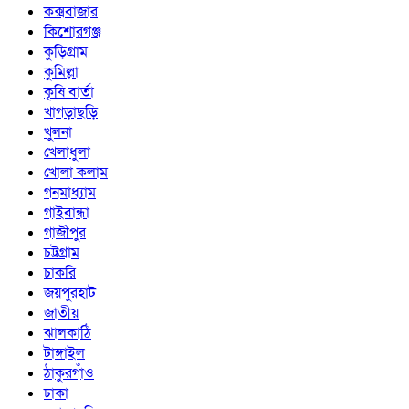
কক্সবাজার
কিশোরগঞ্জ
কুড়িগ্রাম
কুমিল্লা
কৃষি বার্তা
খাগড়াছড়ি
খুলনা
খেলাধুলা
খোলা কলাম
গনমাধ্যাম
গাইবান্ধা
গাজীপুর
চট্টগ্রাম
চাকরি
জয়পুরহাট
জাতীয়
ঝালকাঠি
টাঙ্গাইল
ঠাকুরগাঁও
ঢাকা