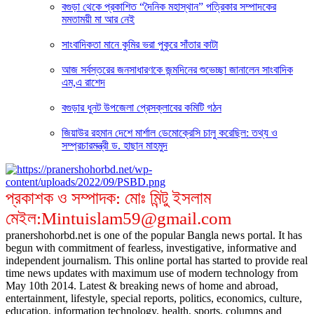
বগুড়া থেকে প্রকাশিত “দৈনিক মহাস্থান” পত্রিকার সম্পাদকের
মমতাময়ী মা আর নেই
সাংবাদিকতা মানে কুমির ভরা পুকুরে সাঁতার কাটা
আজ সর্বস্তরের জনসাধারণকে জন্মদিনের শুভেচ্ছা জানালেন সাংবাদিক
এম,এ রাশেদ
বগুড়ার ধুনট উপজেলা প্রেসক্লাবের কমিটি গঠন
জিয়াউর রহমান দেশে মার্শাল ডেমোক্রেসি চালু করেছিল: তথ্য ও
সম্প্রচারমন্ত্রী ড. হাছান মাহমুদ
প্রকাশক ও সম্পাদক: মোঃ মিন্টু ইসলাম
মেইল:Mintuislam59@gmail.com
pranershohorbd.net is one of the popular Bangla news portal. It has
begun with commitment of fearless, investigative, informative and
independent journalism. This online portal has started to provide real
time news updates with maximum use of modern technology from
May 10th 2014. Latest & breaking news of home and abroad,
entertainment, lifestyle, special reports, politics, economics, culture,
education, information technology, health, sports, columns and