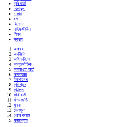
কৃষি বার্তা
খেলাধুলা
চাকরি
ধর্ম
বিনোদন
লাইফস্টাইল
শিক্ষা
স্বাস্থ্য
অপরাধ
অর্থনীতি
আইন-বিচার
আন্তর্জাতিক
আবহাওয়া বার্তা
কক্সবাজার
কিশোরগঞ্জ
কুড়িগ্রাম
কুমিল্লা
কৃষি বার্তা
খাগড়াছড়ি
খুলনা
খেলাধুলা
খোলা কলাম
গনমাধ্যাম