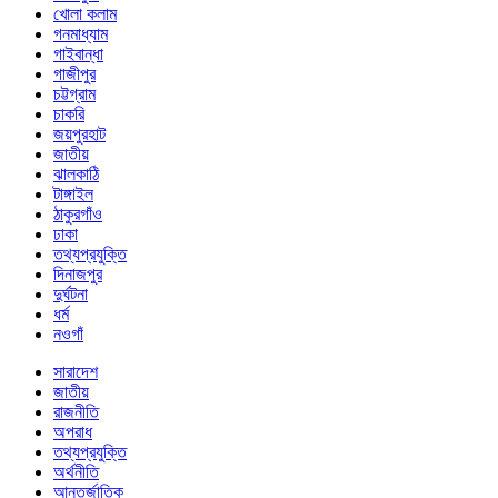
খোলা কলাম
গনমাধ্যাম
গাইবান্ধা
গাজীপুর
চট্টগ্রাম
চাকরি
জয়পুরহাট
জাতীয়
ঝালকাঠি
টাঙ্গাইল
ঠাকুরগাঁও
ঢাকা
তথ্যপ্রযুক্তি
দিনাজপুর
দুর্ঘটনা
ধর্ম
নওগাঁ
সারাদেশ
জাতীয়
রাজনীতি
অপরাধ
তথ্যপ্রযুক্তি
অর্থনীতি
আন্তর্জাতিক