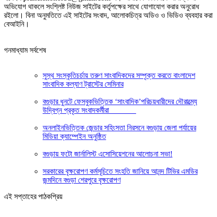
অভিযোগ থাকলে সংশ্লিষ্ট নিউজ সাইটের কর্তৃপক্ষের সাথে যোগাযোগ করার অনুরোধ
রইলো। বিনা অনুমতিতে এই সাইটের সংবাদ, আলোকচিত্র অডিও ও ভিডিও ব্যবহার করা
বেআইনি।
গনমাধ্যাম সর্বশেষ
সুস্থ সংস্কৃতিচর্চায় তরুণ সাংবাদিকদের সম্পৃক্ত করতে বাংলাদেশ
সাংবাদিক কল্যাণ ট্রাস্টের সেমিনার
‎বগুড়ার ধুনটে ফেসবুকভিত্তিক ‘সাংবাদিক’পরিচয়ধারীদের দৌরাত্ম্যে
উদ্বিগ্ন প্রকৃত সংবাদকর্মীরা ‎
অনলাইনভিত্তিক জেন্ডার সহিংসতা নিরসনে বগুড়ায় জেলা পর্যায়ের
মিডিয়া ক্যাম্পেইন অনুষ্ঠিত
বগুড়ায় ফটো জার্নালিস্ট এসোসিয়েশনের আলোচনা সভা!
সরকারের বৃক্ষরোপণ কর্মসূচিতে সংহতি জানিয়ে আনন্দ টিভির এমডির
জন্মদিনে বগুড়া শেরপুরে বৃক্ষরোপণ
এই সপ্তাহের পাঠকপ্রিয়