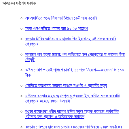
আজকের সর্বশেষ সবখবর
এসএসসিতে ৩১২ শিক্ষাপ্রতিষ্ঠানে কেউ পাস করেনি
আজ এসএসসিতে পাসের হার ৬২.২৫ শতাংশ
বগুড়ায় ডিবির অভিযানে ১ হাজার পিস ইয়াবাসহ দুই মাদক কারবারি
গ্রেপ্তার
সালমান শাহ হত্যা মামলা: খল অভিনেতা ডন গ্রেপ্তারে যা বললেন নীলা
চৌধুরী
অষ্টম শ্রেণি পাসেই পুলিশে চাকরি, ১১ পদে নিয়োগ—আবেদন ফি ১০০
টাকা
সৌদিতে কারখানায় ভয়াবহ আগুনে নওগাঁর ৭ প্রবাসীর মৃত্যু
চাউলের বস্তায় ৯২০ অ্যাম্পুল বুপ্রেনরফাইন, কথিত মাদক কারবারি
গ্রেপ্তার করেছে বগুড়া ডিএনসি
বগুড়া বাঘোপাড়া শহীদ দানেশ উদ্দিন স্কুল অ্যান্ড কলেজে অর্ধবার্ষিক
পরীক্ষার ফল প্রকাশ ও অভিভাবক সমাবেশ
বগুড়ার শেরপুরে ছাত্রদল নেতার বক্তব্যের প্রতিবাদে যুবদল সমর্থকের