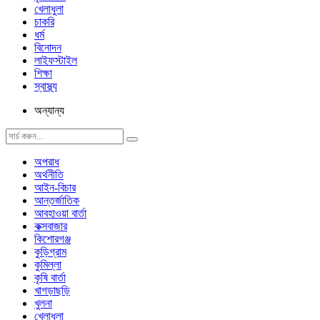
খেলাধুলা
চাকরি
ধর্ম
বিনোদন
লাইফস্টাইল
শিক্ষা
স্বাস্থ্য
অন্যান্য
অপরাধ
অর্থনীতি
আইন-বিচার
আন্তর্জাতিক
আবহাওয়া বার্তা
কক্সবাজার
কিশোরগঞ্জ
কুড়িগ্রাম
কুমিল্লা
কৃষি বার্তা
খাগড়াছড়ি
খুলনা
খেলাধুলা