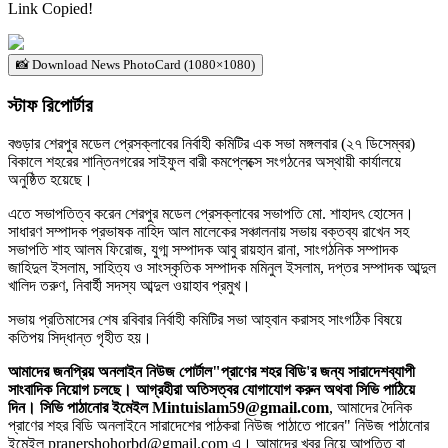
Link Copied!
📸 Download News PhotoCard (1080×1080)
স্টাফ রিপোর্টার
বগুড়ার শেরপুর মডেল প্রেসক্লাবের নির্বাহী কমিটির এক সভা মঙ্গলবার (২৭ ডিসেম্বর)
বিকালে শহরের শান্তিনগরের সাইফুল বারী কমপ্লেক্সে সংগঠনের অস্থায়ী কার্যালয়ে
অনুষ্ঠিত হয়েছে।
এতে সভাপতিত্ব করেন শেরপুর মডেল প্রেসক্লাবের সভাপতি মো. শাহাদৎ হোসেন।
সাধারণ সম্পাদক প্রভাষক নাহিদ আল মালেকের সঞ্চালনায় সভায় বক্তব্য রাখেন সহ
সভাপতি শাহ আলম ফিরোজ, যুগ্ম সম্পাদক আবু রায়হান রানা, সাংগঠনিক সম্পাদক
জাহিদুল ইসলাম, সাহিত্য ও সাংস্কৃতিক সম্পাদক মমিনুল ইসলাম, দপ্তর সম্পাদক আব্দুল
খালিদ তরুণ, নিবার্হী সদস্য আব্দুল ওয়াহাব প্রমুখ।
সভায় প্রতিমাসের শেষ রবিবার নির্বাহী কমিটির সভা আহ্বান করাসহ সাংগঠিক বিষয়ে
কতিপয় সিদ্ধান্ত গৃহীত হয়।
আমাদের জনপ্রিয় অনলাইন নিউজ পোর্টাল"প্রাণের শহর বিডি'র জন্য সারাদেশব্যাপী
সাংবাদিক নিয়োগ চলছে। আগ্রহীরা অতিসত্বর যোগাযোগ করুন অথবা সিভি পাঠিয়ে
দিন। সিভি পাঠানোর ইমেইল Mintuislam59@gmail.com
, আমাদের দৈনিক
প্রাণের শহর বিডি অনলাইনে সারাদেশের পাঠকরা নিউজ পাঠাতে পারেন" নিউজ পাঠানোর
ইমেইল pranershohorbd@gmail.com এ। আমাদের খবর নিয়ে আপত্তি বা