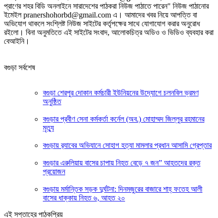
প্রাণের শহর বিডি অনলাইনে সারাদেশের পাঠকরা নিউজ পাঠাতে পারেন" নিউজ পাঠানোর
ইমেইল pranershohorbd@gmail.com এ। আমাদের খবর নিয়ে আপত্তি বা
অভিযোগ থাকলে সংশ্লিষ্ট নিউজ সাইটের কর্তৃপক্ষের সাথে যোগাযোগ করার অনুরোধ
রইলো। বিনা অনুমতিতে এই সাইটের সংবাদ, আলোকচিত্র অডিও ও ভিডিও ব্যবহার করা
বেআইনি।
বগুড়া সর্বশেষ
বগুড়া শেরপুর দোকান কর্মচারী ইউনিয়নের উদ্যোগে চলনবিল ভ্রমণ
অনুষ্ঠিত
বগুড়ার প্রবীণ সেনা কর্মকর্তা কর্নেল (অব.) মোহাম্মদ জিল্লুর রহমানের
মৃত্যু
‎বগুড়ায় র‍্যাবের অভিযানে সোহাগ হত্যা মামলার প্রধান আসামি গ্রেপ্তার
বগুড়ার এরুলিয়ায় বাসের চাপায় নিহত বেড়ে ৭ জন” আহতদের রক্ত
প্রয়োজন
বগুড়ায় মর্মান্তিক সড়ক দুর্ঘটনা: দিনমজুরের বাজারে শাহ্ ফতেহ আলী
বাসের ধাক্কায় নিহত ৬, আহত ২০
এই সপ্তাহের পাঠকপ্রিয়