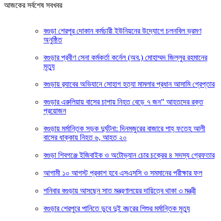
আজকের সর্বশেষ সবখবর
বগুড়া শেরপুর দোকান কর্মচারী ইউনিয়নের উদ্যোগে চলনবিল ভ্রমণ
অনুষ্ঠিত
বগুড়ার প্রবীণ সেনা কর্মকর্তা কর্নেল (অব.) মোহাম্মদ জিল্লুর রহমানের
মৃত্যু
‎বগুড়ায় র‍্যাবের অভিযানে সোহাগ হত্যা মামলার প্রধান আসামি গ্রেপ্তার
বগুড়ার এরুলিয়ায় বাসের চাপায় নিহত বেড়ে ৭ জন” আহতদের রক্ত
প্রয়োজন
বগুড়ায় মর্মান্তিক সড়ক দুর্ঘটনা: দিনমজুরের বাজারে শাহ্ ফতেহ আলী
বাসের ধাক্কায় নিহত ৬, আহত ২০
বগুড়া শিবগঞ্জে ইজিবাইক ও অটোভ্যান চোর চক্রের ৪ সদস্য গ্রেফতার
আগামী ১০ আগস্ট প্রকাশ হবে এসএসসি ও সমমানের পরীক্ষার ফল
শনিবার বগুড়ায় আসছেন সাত মন্ত্রণালয়ের দায়িত্বে থাকা ৩ মন্ত্রী
বগুড়ার শেরপুরে পানিতে ডুবে দুই বছরের শিশুর মর্মান্তিক মৃত্যু