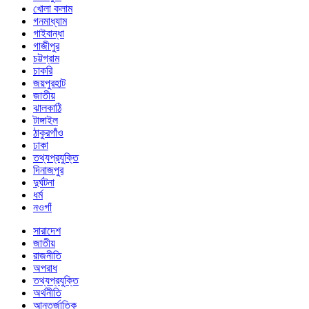
খোলা কলাম
গনমাধ্যাম
গাইবান্ধা
গাজীপুর
চট্টগ্রাম
চাকরি
জয়পুরহাট
জাতীয়
ঝালকাঠি
টাঙ্গাইল
ঠাকুরগাঁও
ঢাকা
তথ্যপ্রযুক্তি
দিনাজপুর
দুর্ঘটনা
ধর্ম
নওগাঁ
সারাদেশ
জাতীয়
রাজনীতি
অপরাধ
তথ্যপ্রযুক্তি
অর্থনীতি
আন্তর্জাতিক