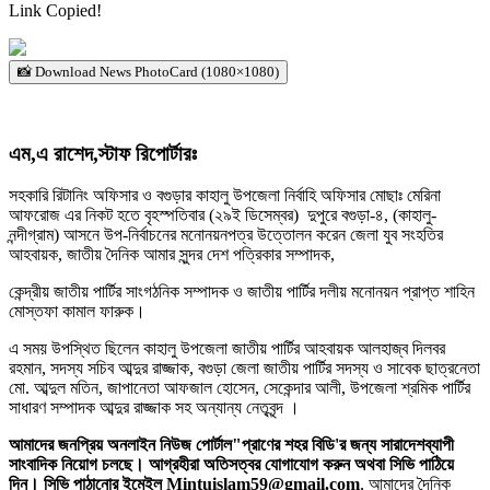
Link Copied!
📸 Download News PhotoCard (1080×1080)
এম,এ রাশেদ,স্টাফ রিপোর্টারঃ
সহকারি রিটানিং অফিসার ও বগুড়ার কাহালু উপজেলা নির্বাহি অফিসার মোছাঃ মেরিনা
আফরোজ এর নিকট হতে বৃহস্পতিবার (২৯ই ডিসেম্বর) দুপুরে বগুড়া-৪, (কাহালু-
নন্দীগ্রাম) আসনে উপ-নির্বাচনের মনোনয়নপত্র উত্তোলন করেন জেলা যুব সংহতির
আহবায়ক, জাতীয় দৈনিক আমার সুন্দর দেশ পত্রিকার সম্পাদক,
কেন্দ্রীয় জাতীয় পার্টির সাংগঠনিক সম্পাদক ও জাতীয় পার্টির দলীয় মনোনয়ন প্রাপ্ত শাহিন
মোস্তফা কামাল ফারুক।
এ সময় উপস্থিত ছিলেন কাহালু উপজেলা জাতীয় পার্টির আহবায়ক আলহাজ্ব দিলবর
রহমান, সদস্য সচিব আব্দুর রাজ্জাক, বগুড়া জেলা জাতীয় পার্টির সদস্য ও সাবেক ছাত্রনেতা
মো. আব্দুল মতিন, জাপানেতা আফজাল হোসেন, সেকেন্দার আলী, উপজেলা শ্রমিক পার্টির
সাধারণ সম্পাদক আব্দুর রাজ্জাক সহ অন্যান্য নেতৃবৃন্দ ।
আমাদের জনপ্রিয় অনলাইন নিউজ পোর্টাল"প্রাণের শহর বিডি'র জন্য সারাদেশব্যাপী
সাংবাদিক নিয়োগ চলছে। আগ্রহীরা অতিসত্বর যোগাযোগ করুন অথবা সিভি পাঠিয়ে
দিন। সিভি পাঠানোর ইমেইল Mintuislam59@gmail.com
, আমাদের দৈনিক