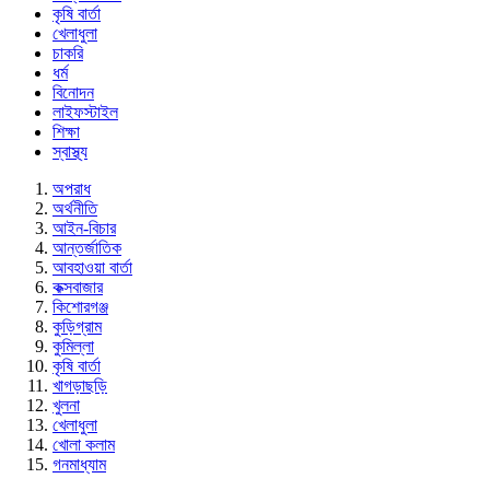
কৃষি বার্তা
খেলাধুলা
চাকরি
ধর্ম
বিনোদন
লাইফস্টাইল
শিক্ষা
স্বাস্থ্য
অপরাধ
অর্থনীতি
আইন-বিচার
আন্তর্জাতিক
আবহাওয়া বার্তা
কক্সবাজার
কিশোরগঞ্জ
কুড়িগ্রাম
কুমিল্লা
কৃষি বার্তা
খাগড়াছড়ি
খুলনা
খেলাধুলা
খোলা কলাম
গনমাধ্যাম