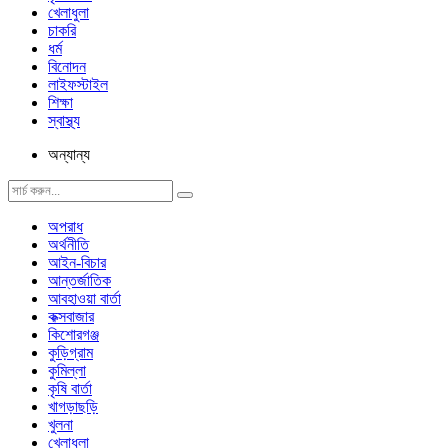
খেলাধুলা
চাকরি
ধর্ম
বিনোদন
লাইফস্টাইল
শিক্ষা
স্বাস্থ্য
অন্যান্য
অপরাধ
অর্থনীতি
আইন-বিচার
আন্তর্জাতিক
আবহাওয়া বার্তা
কক্সবাজার
কিশোরগঞ্জ
কুড়িগ্রাম
কুমিল্লা
কৃষি বার্তা
খাগড়াছড়ি
খুলনা
খেলাধুলা