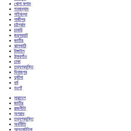
খোলা কলাম
গনমাধ্যাম
গাইবান্ধা
গাজীপুর
চট্টগ্রাম
চাকরি
জয়পুরহাট
জাতীয়
ঝালকাঠি
টাঙ্গাইল
ঠাকুরগাঁও
ঢাকা
তথ্যপ্রযুক্তি
দিনাজপুর
দুর্ঘটনা
ধর্ম
নওগাঁ
সারাদেশ
জাতীয়
রাজনীতি
অপরাধ
তথ্যপ্রযুক্তি
অর্থনীতি
আন্তর্জাতিক