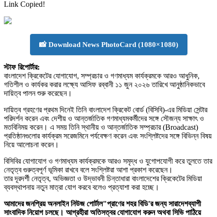
Link Copied!
📸 Download News PhotoCard (1080×1080)
স্টাফ রিপোর্টার:
বাংলাদেশ ক্রিকেটের যোগাযোগ, সম্প্রচার ও গণমাধ্যম কার্যক্রমকে আরও আধুনিক,
গতিশীল ও কার্যকর করার লক্ষ্যে আসিফ রব্বানী ১১ জুন ২০২৬ তারিখে আনুষ্ঠানিকভাবে
দায়িত্ব পালন শুরু করেছেন।
দায়িত্ব গ্রহণের প্রথম দিনেই তিনি বাংলাদেশ ক্রিকেট বোর্ড (বিসিবি)-এর মিডিয়া সেন্টার
পরিদর্শন করেন এবং দেশীয় ও আন্তর্জাতিক গণমাধ্যমকর্মীদের সঙ্গে সৌজন্য সাক্ষাৎ ও
মতবিনিময় করেন। এ সময় তিনি স্থানীয় ও আন্তর্জাতিক সম্প্রচার (Broadcast)
প্রতিষ্ঠানগুলোর কার্যক্রম সরেজমিনে পর্যবেক্ষণ করেন এবং সংশ্লিষ্টদের সঙ্গে বিভিন্ন বিষয়
নিয়ে আলোচনা করেন।
বিসিবির যোগাযোগ ও গণমাধ্যম কার্যক্রমকে আরও সমৃদ্ধ ও যুগোপযোগী করে তুলতে তার
নেতৃত্ব গুরুত্বপূর্ণ ভূমিকা রাখবে বলে সংশ্লিষ্টরা আশা প্রকাশ করেছেন।
তার দূরদর্শী নেতৃত্ব, অভিজ্ঞতা ও উদ্ভাবনী চিন্তাধারা বাংলাদেশের ক্রিকেটের মিডিয়া
ব্যবস্থাপনায় নতুন মাত্রা যোগ করবে বলেও প্রত্যাশা করা হচ্ছে।
আমাদের জনপ্রিয় অনলাইন নিউজ পোর্টাল"প্রাণের শহর বিডি'র জন্য সারাদেশব্যাপী
সাংবাদিক নিয়োগ চলছে। আগ্রহীরা অতিসত্বর যোগাযোগ করুন অথবা সিভি পাঠিয়ে