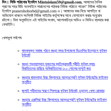
দিন। সিভি পাঠানোর ইমেইল Mintuislam59@gmail.com
, আমাদের দৈনিক
প্রাণের শহর বিডি অনলাইনে সারাদেশের পাঠকরা নিউজ পাঠাতে পারেন" নিউজ পাঠানোর
ইমেইল pranershohorbd@gmail.com এ। আমাদের খবর নিয়ে আপত্তি বা
অভিযোগ থাকলে সংশ্লিষ্ট নিউজ সাইটের কর্তৃপক্ষের সাথে যোগাযোগ করার অনুরোধ
রইলো। বিনা অনুমতিতে এই সাইটের সংবাদ, আলোকচিত্র অডিও ও ভিডিও ব্যবহার করা
বেআইনি।
খেলাধুলা সর্বশেষ
মাদকমুক্ত সমাজ গঠনে বগুড়া সদর উপজেলা বিএনপির উদ্যোগে ফুটবল
টুর্নামেন্ট
বগুড়া গড়মহাস্থান যুবদলের ব্যতিক্রমধর্মী প্রীতি ফুটবল ম্যাচ
বিবাহিতদের হারিয়ে অবিবাহিতদের ৩-০ গোলের দাপুটে জয়
বগুড়ার বামনপাড়া উচ্চ বিদ্যালয়ে আন্তঃশ্রেণি ফুটবল টুর্নামেন্টের ফাইনাল
অনুষ্ঠিত
‎জুলাই শহীদদের স্মরণে শিবগঞ্জে ফুটবল টুর্নামেন্ট, চূড়ান্ত খেলা রোববার
‎বগুড়ায় এরুলিয়া উচ্চ বিদ্যালয়ে আন্তঃশ্রেণি ফুটবল টুর্নামেন্টের ফাইনাল
অনুষ্ঠিত