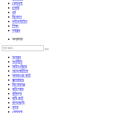
খেলাধুলা
চাকরি
ধর্ম
বিনোদন
লাইফস্টাইল
শিক্ষা
স্বাস্থ্য
অন্যান্য
অপরাধ
অর্থনীতি
আইন-বিচার
আন্তর্জাতিক
আবহাওয়া বার্তা
কক্সবাজার
কিশোরগঞ্জ
কুড়িগ্রাম
কুমিল্লা
কৃষি বার্তা
খাগড়াছড়ি
খুলনা
খেলাধুলা