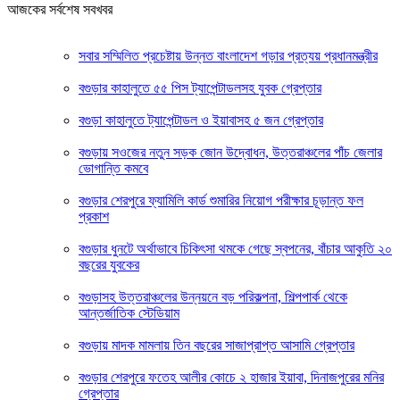
আজকের সর্বশেষ সবখবর
সবার সম্মিলিত প্রচেষ্টায় উন্নত বাংলাদেশ গড়ার প্রত্যয় প্রধানমন্ত্রীর
বগুড়ার কাহালুতে ৫৫ পিস ট্যাপেন্টাডলসহ যুবক গ্রেপ্তার
বগুড়া কাহালুতে ট্যাপেন্টাডল ও ইয়াবাসহ ৫ জন গ্রেপ্তার
বগুড়ায় সওজের নতুন সড়ক জোন উদ্বোধন, উত্তরাঞ্চলের পাঁচ জেলার
ভোগান্তি কমবে
বগুড়ার শেরপুরে ফ্যামিলি কার্ড শুমারির নিয়োগ পরীক্ষার চূড়ান্ত ফল
প্রকাশ
বগুড়ার ধুনটে অর্থাভাবে চিকিৎসা থমকে গেছে স্বপনের, বাঁচার আকুতি ২০
বছরের যুবকের
বগুড়াসহ উত্তরাঞ্চলের উন্নয়নে বড় পরিকল্পনা, শিল্পপার্ক থেকে
আন্তর্জাতিক স্টেডিয়াম
বগুড়ায় মাদক মামলায় তিন বছরের সাজাপ্রাপ্ত আসামি গ্রেপ্তার
বগুড়ার শেরপুরে ফতেহ আলীর কোচে ২ হাজার ইয়াবা, দিনাজপুরের মনির
গ্রেপ্তার