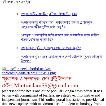
এই সপ্তাহের পাঠকপ্রিয়
বগুড়ায় জাতীয় কাবাডি চ্যাম্পিয়নশীপের উদ্বোধন
বগুড়ার কাহালুর পাইকড় ইউপি বনাম কালাই ইউপির চেয়ারম্যান
মেম্বারদের প্রীতি ফুটবল ম্যাচ অনুষ্ঠিত
খেলাধূলা ও সাংস্কৃতিক চর্চায় থাকলে কেউ অসামাজিক কাজে জড়িয়ে
পরবেনা.হাফিজুর রহমান হিরু
বগুড়ার ধুনটে ফুটবল টুর্ণামেন্টের ফাইনাল খেলা অনুষ্ঠিত
বগুড়ার কাহালু উপজেলা চেয়ারম্যান ও জেলা গোল্ডকাপ ফুটবল টুর্ণামেন্টের
উদ্বোধন
প্রকাশক ও সম্পাদক: মোঃ মিন্টু ইসলাম
মেইল:Mintuislam59@gmail.com
pranershohorbd.net is one of the popular Bangla news portal. It has
begun with commitment of fearless, investigative, informative and
independent journalism. This online portal has started to provide real
time news updates with maximum use of modern technology from