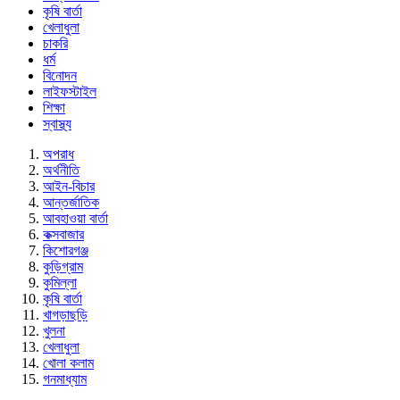
কৃষি বার্তা
খেলাধুলা
চাকরি
ধর্ম
বিনোদন
লাইফস্টাইল
শিক্ষা
স্বাস্থ্য
অপরাধ
অর্থনীতি
আইন-বিচার
আন্তর্জাতিক
আবহাওয়া বার্তা
কক্সবাজার
কিশোরগঞ্জ
কুড়িগ্রাম
কুমিল্লা
কৃষি বার্তা
খাগড়াছড়ি
খুলনা
খেলাধুলা
খোলা কলাম
গনমাধ্যাম