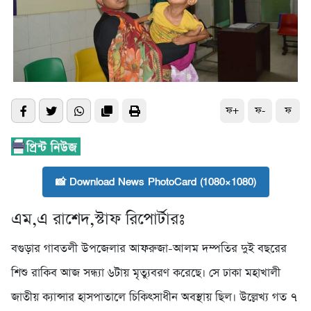
ফ+
ফ-
ফ
📸 Download News PhotoCard (1080×1080)
এম,এ রাশেদ,স্টাফ রিপোর্টারঃ
বগুড়ার গাবতলী উপজেলার আফরুজা-আলম দম্পতির দুই বছরের
শিশু রাকিব আজ সন্ধ্যা ৬টায় মৃত্যুবরণ করেছে। সে ঢাকা মহাখালী
জাতীয় ক্যান্সার হাসপাতালে চিকিৎসাধীন অবস্থায় ছিল। উল্লেখ্য গত ৭