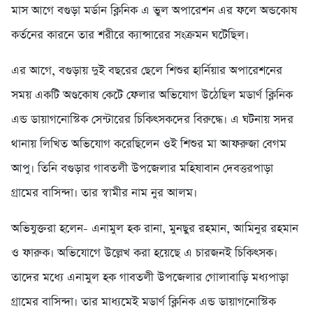
মাস আগে বগুড়া মর্ডান ক্লিনিক এ ভুল অপারেশন এর ফলে অন্ডকোষ
কর্তনের কারনে তার শরীরে ক্যান্সারের সংক্রমন ঘটেছিল।
এর আগে, বগুড়ায় দুই বছরের ছেলে শিশুর হার্নিয়ার অপারেশনের
সময় একটি অণ্ডকোষ কেটে ফেলার অভিযোগ উঠেছিল মডার্ণ ক্লিনিক
এন্ড ডায়াগনোস্টিক সেন্টারের চিকিৎসকদের বিরুদ্ধে। এ ঘটনায় সদর
থানায় লিখিত অভিযোগ করেছিলেন ওই শিশুর মা আফরুজা বেগম
আপু। তিনি বগুড়ার গাবতলী উপজেলার মহিষাবান দেবত্তরপাড়া
গ্রামের বাসিন্দা। তার স্বামীর নাম নুর আলম।
অভিযুক্তরা হলেন- এনামুল হক রানা, মুনছুর রহমান, আমিনুর রহমান
ও ফারুক। অভিযোগে উল্লেখ করা হয়েছে এ চারজনই চিকিৎসক।
তাদের মধ্যে এনামুল হক গাবতলী উপজেলার গোলাবাড়ি মধ্যপাড়া
গ্রামের বাসিন্দা। তার মাধ্যমেই মডার্ণ ক্লিনিক এন্ড ডায়াগনোস্টিক