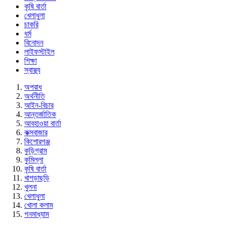
কৃষি বার্তা
খেলাধুলা
চাকরি
ধর্ম
বিনোদন
লাইফস্টাইল
শিক্ষা
স্বাস্থ্য
অপরাধ
অর্থনীতি
আইন-বিচার
আন্তর্জাতিক
আবহাওয়া বার্তা
কক্সবাজার
কিশোরগঞ্জ
কুড়িগ্রাম
কুমিল্লা
কৃষি বার্তা
খাগড়াছড়ি
খুলনা
খেলাধুলা
খোলা কলাম
গনমাধ্যাম