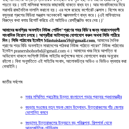
পড়তে হয়। তাই মালিকরা ক্ষমতার কাছাকাছি থাকতে বাধ্য হন। আর সাংবাদিকদের দিয়ে
সরাসরি রাজনৈতিক দালালি করানো হয়। এর সঙ্গে রয়েছে কর্পোরেট নেক্সাস। বিশেষ করে
বসুন্ধরা গ্রুপের মিডিয়া সন্ত্রাস অনেককেই আত্মসমর্পণে বাধ্য করে। (এই মাফিয়াদের
বিরুদ্ধে কথা বলায় রিপোর্ট করিয়ে এই আইডিও রেসট্রিক্টেড করে দেয়।)’
আমাদের জনপ্রিয় অনলাইন নিউজ পোর্টাল"প্রাণের শহর বিডি'র জন্য সারাদেশব্যাপী
সাংবাদিক নিয়োগ চলছে। আগ্রহীরা অতিসত্বর যোগাযোগ করুন অথবা সিভি পাঠিয়ে
দিন। সিভি পাঠানোর ইমেইল Mintuislam59@gmail.com
, আমাদের দৈনিক
প্রাণের শহর বিডি অনলাইনে সারাদেশের পাঠকরা নিউজ পাঠাতে পারেন" নিউজ পাঠানোর
ইমেইল pranershohorbd@gmail.com এ। আমাদের খবর নিয়ে আপত্তি বা
অভিযোগ থাকলে সংশ্লিষ্ট নিউজ সাইটের কর্তৃপক্ষের সাথে যোগাযোগ করার অনুরোধ
রইলো। বিনা অনুমতিতে এই সাইটের সংবাদ, আলোকচিত্র অডিও ও ভিডিও ব্যবহার করা
বেআইনি।
জাতীয় সর্বশেষ
সবার সম্মিলিত প্রচেষ্টায় উন্নত বাংলাদেশ গড়ার প্রত্যয় প্রধানমন্ত্রীর
বগুড়ায় সওজের নতুন সড়ক জোন উদ্বোধন, উত্তরাঞ্চলের পাঁচ জেলার
ভোগান্তি কমবে
বগুড়াসহ উত্তরাঞ্চলের উন্নয়নে বড় পরিকল্পনা, শিল্পপার্ক থেকে
আন্তর্জাতিক স্টেডিয়াম