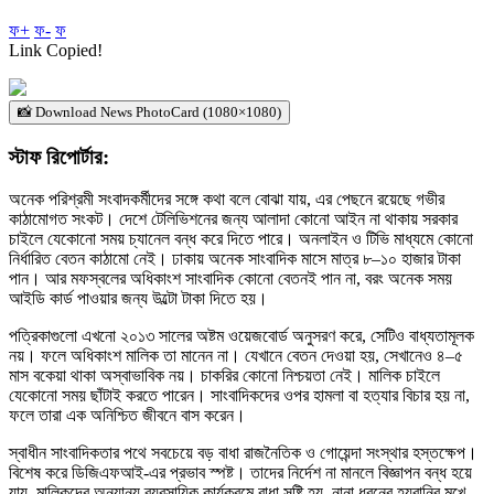
ফ+
ফ-
ফ
Link Copied!
📸 Download News PhotoCard (1080×1080)
স্টাফ রিপোর্টার:
অনেক পরিশ্রমী সংবাদকর্মীদের সঙ্গে কথা বলে বোঝা যায়, এর পেছনে রয়েছে গভীর
কাঠামোগত সংকট। দেশে টেলিভিশনের জন্য আলাদা কোনো আইন না থাকায় সরকার
চাইলে যেকোনো সময় চ্যানেল বন্ধ করে দিতে পারে। অনলাইন ও টিভি মাধ্যমে কোনো
নির্ধারিত বেতন কাঠামো নেই। ঢাকায় অনেক সাংবাদিক মাসে মাত্র ৮–১০ হাজার টাকা
পান। আর মফস্বলের অধিকাংশ সাংবাদিক কোনো বেতনই পান না, বরং অনেক সময়
আইডি কার্ড পাওয়ার জন্য উল্টো টাকা দিতে হয়।
পত্রিকাগুলো এখনো ২০১৩ সালের অষ্টম ওয়েজবোর্ড অনুসরণ করে, সেটিও বাধ্যতামূলক
নয়। ফলে অধিকাংশ মালিক তা মানেন না। যেখানে বেতন দেওয়া হয়, সেখানেও ৪–৫
মাস বকেয়া থাকা অস্বাভাবিক নয়। চাকরির কোনো নিশ্চয়তা নেই। মালিক চাইলে
যেকোনো সময় ছাঁটাই করতে পারেন। সাংবাদিকদের ওপর হামলা বা হত্যার বিচার হয় না,
ফলে তারা এক অনিশ্চিত জীবনে বাস করেন।
স্বাধীন সাংবাদিকতার পথে সবচেয়ে বড় বাধা রাজনৈতিক ও গোয়েন্দা সংস্থার হস্তক্ষেপ।
বিশেষ করে ডিজিএফআই-এর প্রভাব স্পষ্ট। তাদের নির্দেশ না মানলে বিজ্ঞাপন বন্ধ হয়ে
যায়, মালিকদের অন্যান্য ব্যবসায়িক কার্যক্রমে বাধা সৃষ্টি হয়, নানা ধরনের হয়রানির মুখে