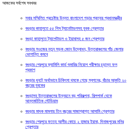
আজকের সর্বশেষ সবখবর
সবার সম্মিলিত প্রচেষ্টায় উন্নত বাংলাদেশ গড়ার প্রত্যয় প্রধানমন্ত্রীর
বগুড়ার কাহালুতে ৫৫ পিস ট্যাপেন্টাডলসহ যুবক গ্রেপ্তার
বগুড়া কাহালুতে ট্যাপেন্টাডল ও ইয়াবাসহ ৫ জন গ্রেপ্তার
বগুড়ায় সওজের নতুন সড়ক জোন উদ্বোধন, উত্তরাঞ্চলের পাঁচ জেলার
ভোগান্তি কমবে
বগুড়ার শেরপুরে ফ্যামিলি কার্ড শুমারির নিয়োগ পরীক্ষার চূড়ান্ত ফল
প্রকাশ
বগুড়ার ধুনটে অর্থাভাবে চিকিৎসা থমকে গেছে স্বপনের, বাঁচার আকুতি ২০
বছরের যুবকের
বগুড়াসহ উত্তরাঞ্চলের উন্নয়নে বড় পরিকল্পনা, শিল্পপার্ক থেকে
আন্তর্জাতিক স্টেডিয়াম
বগুড়ায় মাদক মামলায় তিন বছরের সাজাপ্রাপ্ত আসামি গ্রেপ্তার
বগুড়ার শেরপুরে ফতেহ আলীর কোচে ২ হাজার ইয়াবা, দিনাজপুরের মনির
গ্রেপ্তার