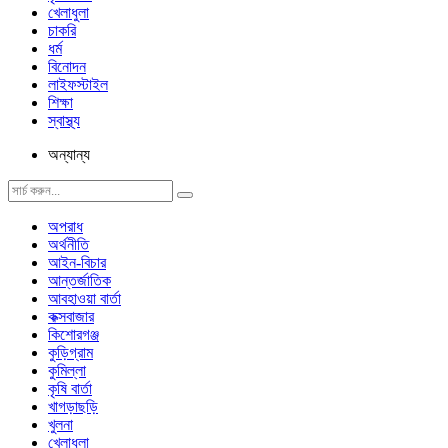
খেলাধুলা
চাকরি
ধর্ম
বিনোদন
লাইফস্টাইল
শিক্ষা
স্বাস্থ্য
অন্যান্য
অপরাধ
অর্থনীতি
আইন-বিচার
আন্তর্জাতিক
আবহাওয়া বার্তা
কক্সবাজার
কিশোরগঞ্জ
কুড়িগ্রাম
কুমিল্লা
কৃষি বার্তা
খাগড়াছড়ি
খুলনা
খেলাধুলা