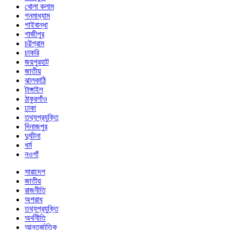
খোলা কলাম
গনমাধ্যাম
গাইবান্ধা
গাজীপুর
চট্টগ্রাম
চাকরি
জয়পুরহাট
জাতীয়
ঝালকাঠি
টাঙ্গাইল
ঠাকুরগাঁও
ঢাকা
তথ্যপ্রযুক্তি
দিনাজপুর
দুর্ঘটনা
ধর্ম
নওগাঁ
সারাদেশ
জাতীয়
রাজনীতি
অপরাধ
তথ্যপ্রযুক্তি
অর্থনীতি
আন্তর্জাতিক