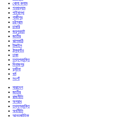
খোলা কলাম
গনমাধ্যাম
গাইবান্ধা
গাজীপুর
চট্টগ্রাম
চাকরি
জয়পুরহাট
জাতীয়
ঝালকাঠি
টাঙ্গাইল
ঠাকুরগাঁও
ঢাকা
তথ্যপ্রযুক্তি
দিনাজপুর
দুর্ঘটনা
ধর্ম
নওগাঁ
সারাদেশ
জাতীয়
রাজনীতি
অপরাধ
তথ্যপ্রযুক্তি
অর্থনীতি
আন্তর্জাতিক