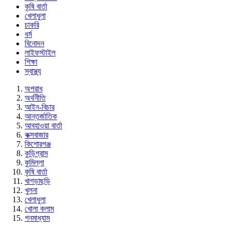
কৃষি বার্তা
খেলাধুলা
চাকরি
ধর্ম
বিনোদন
লাইফস্টাইল
শিক্ষা
স্বাস্থ্য
অপরাধ
অর্থনীতি
আইন-বিচার
আন্তর্জাতিক
আবহাওয়া বার্তা
কক্সবাজার
কিশোরগঞ্জ
কুড়িগ্রাম
কুমিল্লা
কৃষি বার্তা
খাগড়াছড়ি
খুলনা
খেলাধুলা
খোলা কলাম
গনমাধ্যাম