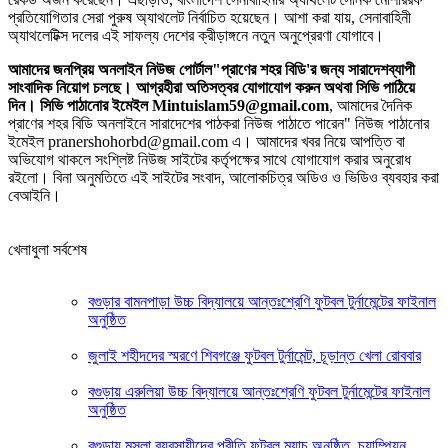
প্রতিযোগিতার সেরা পুরুষ অ্যাথলেট নির্বাচিত হয়েছেন। আশা করা যায়, সেনাবাহিনী
অ্যাথলেটিক্স দলের এই সাফল্য দেশের ক্রীড়াঙ্গনে নতুন অনুপ্রেরণা যোগাবে।
আমাদের জনপ্রিয় অনলাইন নিউজ পোর্টাল"প্রাণের শহর বিডি'র জন্য সারাদেশব্যাপী
সাংবাদিক নিয়োগ চলছে। আগ্রহীরা অতিসত্বর যোগাযোগ করুন অথবা সিভি পাঠিয়ে
দিন। সিভি পাঠানোর ইমেইল Mintuislam59@gmail.com
, আমাদের দৈনিক
প্রাণের শহর বিডি অনলাইনে সারাদেশের পাঠকরা নিউজ পাঠাতে পারেন" নিউজ পাঠানোর
ইমেইল pranershohorbd@gmail.com এ। আমাদের খবর নিয়ে আপত্তি বা
অভিযোগ থাকলে সংশ্লিষ্ট নিউজ সাইটের কর্তৃপক্ষের সাথে যোগাযোগ করার অনুরোধ
রইলো। বিনা অনুমতিতে এই সাইটের সংবাদ, আলোকচিত্র অডিও ও ভিডিও ব্যবহার করা
বেআইনি।
খেলাধুলা সর্বশেষ
বগুড়ার বামনপাড়া উচ্চ বিদ্যালয়ে আন্তঃশ্রেণি ফুটবল টুর্নামেন্টের ফাইনাল
অনুষ্ঠিত
‎জুলাই শহীদদের স্মরণে শিবগঞ্জে ফুটবল টুর্নামেন্ট, চূড়ান্ত খেলা রোববার
‎বগুড়ায় এরুলিয়া উচ্চ বিদ্যালয়ে আন্তঃশ্রেণি ফুটবল টুর্নামেন্টের ফাইনাল
অনুষ্ঠিত
বগুড়ায় মসলা ব্যবসায়ীদের প্রীতি ফুটবল ম্যাচ অনুষ্ঠিত, চ্যাম্পিয়ন