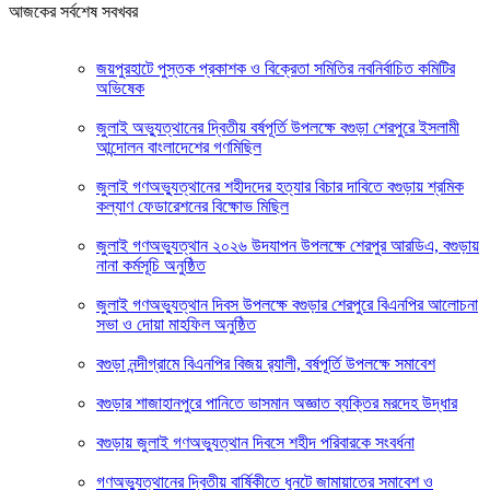
আজকের সর্বশেষ সবখবর
জয়পুরহাটে পুস্তক প্রকাশক ও বিক্রেতা সমিতির নবনির্বাচিত কমিটির
অভিষেক
জুলাই অভ্যুত্থানের দ্বিতীয় বর্ষপূর্তি উপলক্ষে বগুড়া শেরপুরে ইসলামী
আন্দোলন বাংলাদেশের গণমিছিল
জুলাই গণঅভ্যুত্থানের শহীদদের হত্যার বিচার দাবিতে বগুড়ায় শ্রমিক
কল্যাণ ফেডারেশনের বিক্ষোভ মিছিল
জুলাই গণঅভ্যুত্থান ২০২৬ উদযাপন উপলক্ষে শেরপুর আরডিএ, বগুড়ায়
নানা কর্মসূচি অনুষ্ঠিত
জুলাই গণঅভ্যুত্থান দিবস উপলক্ষে বগুড়ার শেরপুরে বিএনপির আলোচনা
সভা ও দোয়া মাহফিল অনুষ্ঠিত
বগুড়া নন্দীগ্রামে বিএনপির বিজয় র‍্যালী, বর্ষপূর্তি উপলক্ষে সমাবেশ
বগুড়ার শাজাহানপুরে পানিতে ভাসমান অজ্ঞাত ব্যক্তির মরদেহ উদ্ধার
বগুড়ায় জুলাই গণঅভ্যুত্থান দিবসে শহীদ পরিবারকে সংবর্ধনা
গণঅভ্যুত্থানের দ্বিতীয় বার্ষিকীতে ধুনটে জামায়াতের সমাবেশ ও