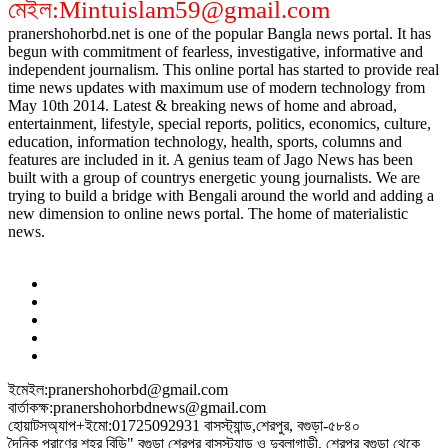
মেইল:Mintuislam59@gmail.com
pranershohorbd.net is one of the popular Bangla news portal. It has
begun with commitment of fearless, investigative, informative and
independent journalism. This online portal has started to provide real
time news updates with maximum use of modern technology from
May 10th 2014. Latest & breaking news of home and abroad,
entertainment, lifestyle, special reports, politics, economics, culture,
education, information technology, health, sports, columns and
features are included in it. A genius team of Jago News has been
built with a group of countrys energetic young journalists. We are
trying to build a bridge with Bengali around the world and adding a
new dimension to online news portal. The home of materialistic
news.
ইমেইল:pranershohorbd@gmail.com
বার্তাকক্ষ:pranershohorbdnews@gmail.com
হোয়াটসঅ্যাপ+ইমো:01725092931 বাসস্ট্যান্ড,শেরপুর, বগুড়া-৫৮৪০
দৈনিক প্রাণের শহর বিডি" বগুড়া শেরপুর বাসস্ট্যান্ড ও দুবলাগাড়ী, শেরপুর বগুড়া থেকে