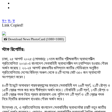
ফ+
ফ-
ফ
Link Copied!
📸 Download News PhotoCard (1080×1080)
স্টাফ রিপোর্টার:
ঢাকা, ২৫ আগস্ট ২০২৫ (সোমবার): ১৭তম জাতীয় গ্রীষ্মকালীন অ্যাথলেটিক্স
প্রতিযোগিতা ২০২৫-এ বাংলাদেশ সেনাবাহিনী অ্যাথলেটিক্স দল চ্যাম্পিয়ন হওয়ার গৌরব
অর্জন করেছে। ২২-২৪ আগস্ট রাজধানীর গুলিস্তান জাতীয় স্টেডিয়ামে অনুষ্ঠিত
প্রতিযোগিতায় দেশের বিভিন্ন অঞ্চল থেকে ৪২টি দলের মোট ৩৫০ জন অ্যাথলেট
অংশগ্রহণ করেন।
৪০টি ইভেন্টে অসাধারণ পারফরম্যান্সের মাধ্যমে সেনাবাহিনী দল ২৬টি স্বর্ণ, ২১টি রৌপ্য ও
১৫টি ব্রোঞ্জ পদক জয় করে শীর্ষস্থান অর্জন করে। নৌবাহিনী ১৩টি স্বর্ণ, ১৭টি রৌপ্য ও
১৪টি ব্রোঞ্জ পদক নিয়ে প্রথম রানারআপ এবং পুলিশ দল ১টি স্বর্ণ ও ২টি ব্রোঞ্জ পদক
নিয়ে দ্বিতীয় রানারআপ হাওয়ার গৌরব অর্জন করে।
উল্লেখ্য যে, এ প্রতিযোগিতায় বাংলাদেশ সেনাবাহিনীর অ্যাথলেটরা চারটি নতুন জাতীয়
রেকর্ড অর্জন করেছেন। এছাড়াও, বাংলাদেশ সেনাবাহিনীর অ্যাথলেট সৈনিক মোশাররফ