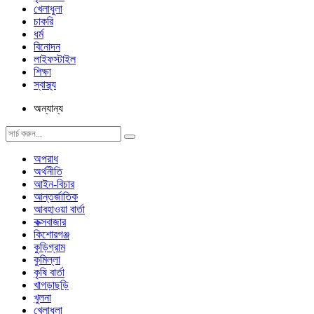
খেলাধুলা
চাকরি
ধর্ম
বিনোদন
লাইফস্টাইল
শিক্ষা
স্বাস্থ্য
অন্যান্য
অপরাধ
অর্থনীতি
আইন-বিচার
আন্তর্জাতিক
আবহাওয়া বার্তা
কক্সবাজার
কিশোরগঞ্জ
কুড়িগ্রাম
কুমিল্লা
কৃষি বার্তা
খাগড়াছড়ি
খুলনা
খেলাধুলা