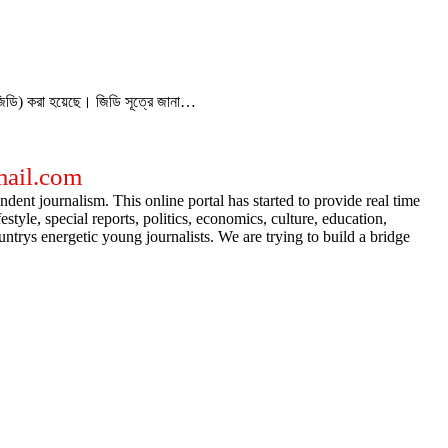
(জিডি) করা হয়েছে। ‎জিডি সূত্রে জানা…
gmail.com
dent journalism. This online portal has started to provide real time
e, special reports, politics, economics, culture, education,
ntrys energetic young journalists. We are trying to build a bridge