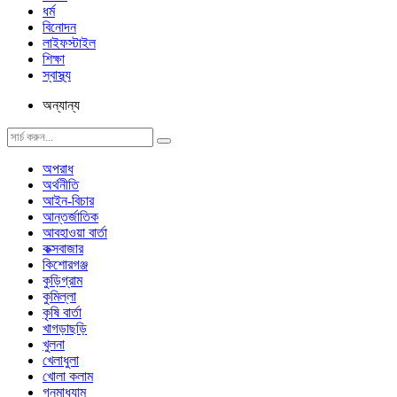
ধর্ম
বিনোদন
লাইফস্টাইল
শিক্ষা
স্বাস্থ্য
অন্যান্য
অপরাধ
অর্থনীতি
আইন-বিচার
আন্তর্জাতিক
আবহাওয়া বার্তা
কক্সবাজার
কিশোরগঞ্জ
কুড়িগ্রাম
কুমিল্লা
কৃষি বার্তা
খাগড়াছড়ি
খুলনা
খেলাধুলা
খোলা কলাম
গনমাধ্যাম