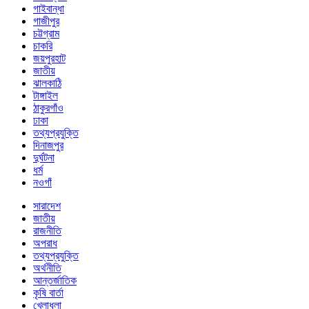
গাইবান্ধা
গাজীপুর
চট্টগ্রাম
চাকরি
জয়পুরহাট
জাতীয়
ঝালকাঠি
টাঙ্গাইল
ঠাকুরগাঁও
ঢাকা
তথ্যপ্রযুক্তি
দিনাজপুর
দুর্ঘটনা
ধর্ম
নওগাঁ
সারাদেশ
জাতীয়
রাজনীতি
অপরাধ
তথ্যপ্রযুক্তি
অর্থনীতি
আন্তর্জাতিক
কৃষি বার্তা
খেলাধুলা