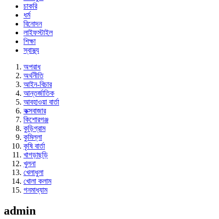
চাকরি
ধর্ম
বিনোদন
লাইফস্টাইল
শিক্ষা
স্বাস্থ্য
অপরাধ
অর্থনীতি
আইন-বিচার
আন্তর্জাতিক
আবহাওয়া বার্তা
কক্সবাজার
কিশোরগঞ্জ
কুড়িগ্রাম
কুমিল্লা
কৃষি বার্তা
খাগড়াছড়ি
খুলনা
খেলাধুলা
খোলা কলাম
গনমাধ্যাম
admin