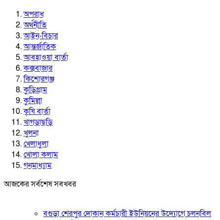
অপরাধ
অর্থনীতি
আইন-বিচার
আন্তর্জাতিক
আবহাওয়া বার্তা
কক্সবাজার
কিশোরগঞ্জ
কুড়িগ্রাম
কুমিল্লা
কৃষি বার্তা
খাগড়াছড়ি
খুলনা
খেলাধুলা
খোলা কলাম
গনমাধ্যাম
আজকের সর্বশেষ সবখবর
বগুড়া শেরপুর দোকান কর্মচারী ইউনিয়নের উদ্যোগে চলনবিল