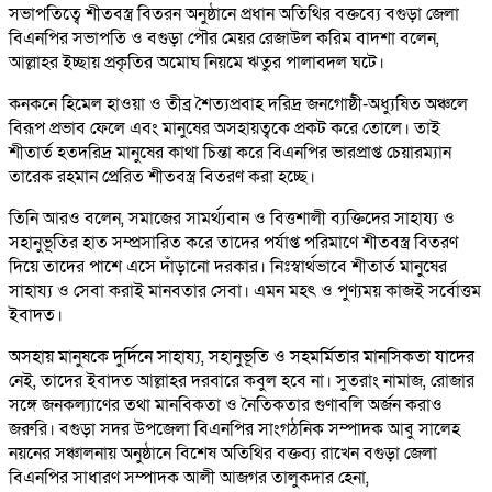
সভাপতিত্বে শীতবস্ত্র বিতরন অনুষ্ঠানে প্রধান অতিথির বক্তব্যে বগুড়া জেলা
বিএনপির সভাপতি ও বগুড়া পৌর মেয়র রেজাউল করিম বাদশা বলেন,
আল্লাহর ইচ্ছায় প্রকৃতির অমোঘ নিয়মে ঋতুর পালাবদল ঘটে।
কনকনে হিমেল হাওয়া ও তীব্র শৈত্যপ্রবাহ দরিদ্র জনগোষ্ঠী-অধ্যুষিত অঞ্চলে
বিরূপ প্রভাব ফেলে এবং মানুষের অসহায়ত্বকে প্রকট করে তোলে। তাই
শীতার্ত হতদরিদ্র মানুষের কাথা চিন্তা করে বিএনপির ভারপ্রাপ্ত চেয়ারম্যান
তারেক রহমান প্রেরিত শীতবস্ত্র বিতরণ করা হচ্ছে।
তিনি আরও বলেন, সমাজের সামর্থ্যবান ও বিত্তশালী ব্যক্তিদের সাহায্য ও
সহানুভূতির হাত সম্প্রসারিত করে তাদের পর্যাপ্ত পরিমাণে শীতবস্ত্র বিতরণ
দিয়ে তাদের পাশে এসে দাঁড়ানো দরকার। নিঃস্বার্থভাবে শীতার্ত মানুষের
সাহায্য ও সেবা করাই মানবতার সেবা। এমন মহৎ ও পুণ্যময় কাজই সর্বোত্তম
ইবাদত।
অসহায় মানুষকে দুর্দিনে সাহায্য, সহানুভূতি ও সহমর্মিতার মানসিকতা যাদের
নেই, তাদের ইবাদত আল্লাহর দরবারে কবুল হবে না। সুতরাং নামাজ, রোজার
সঙ্গে জনকল্যাণের তথা মানবিকতা ও নৈতিকতার গুণাবলি অর্জন করাও
জরুরি। বগুড়া সদর উপজেলা বিএনপির সাংগঠনিক সম্পাদক আবু সালেহ
নয়নের সঞ্চালনায় অনুষ্ঠানে বিশেষ অতিথির বক্তব্য রাখেন বগুড়া জেলা
বিএনপির সাধারণ সম্পাদক আলী আজগর তালুকদার হেনা,