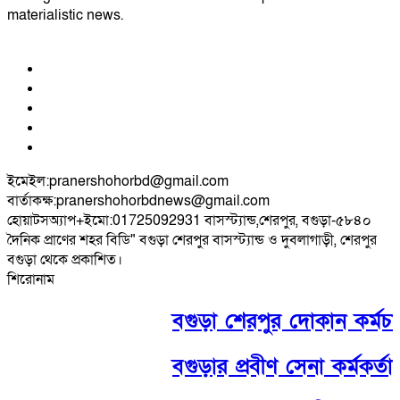
materialistic news.
ইমেইল:pranershohorbd@gmail.com
বার্তাকক্ষ:pranershohorbdnews@gmail.com
হোয়াটসঅ্যাপ+ইমো:01725092931 বাসস্ট্যান্ড,শেরপুর, বগুড়া-৫৮৪০
দৈনিক প্রাণের শহর বিডি" বগুড়া শেরপুর বাসস্ট্যান্ড ও দুবলাগাড়ী, শেরপুর
বগুড়া থেকে প্রকাশিত।
শিরোনাম
বগুড়া শেরপুর দোকান কর্মচারী
বগুড়ার প্রবীণ সেনা কর্মকর্তা ক