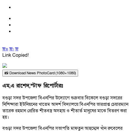
ফ+
ফ-
ফ
Link Copied!
📸 Download News PhotoCard (1080×1080)
এম,এ রাশেদ,স্টাফ রিপোর্টারঃ
বগুড়া সদর উপজেলা বিএনপির উদ্যোগে শুক্রবার বিকেলে বগুড়া সদরের
নিশিন্দারা ইউনিয়নের খাতেম আদর্শ বিদ্যালয়ে বিএনপির ভারপ্রাপ্ত চেয়ারম্যান
তারেক রহমান প্রেরিত শীতবস্ত্র অসহায় ও শীতার্ত মানুষের মাঝে বিতরণ করা
হয়।
বগুড়া সদর উপজেলা বিএনপির সভাপতি মাফতুন আহম্মেদ খাঁন রুবেলের