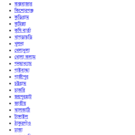
কক্সবাজার
কিশোরগঞ্জ
কুড়িগ্রাম
কুমিল্লা
কৃষি বার্তা
খাগড়াছড়ি
খুলনা
খেলাধুলা
খোলা কলাম
গনমাধ্যাম
গাইবান্ধা
গাজীপুর
চট্টগ্রাম
চাকরি
জয়পুরহাট
জাতীয়
ঝালকাঠি
টাঙ্গাইল
ঠাকুরগাঁও
ঢাকা