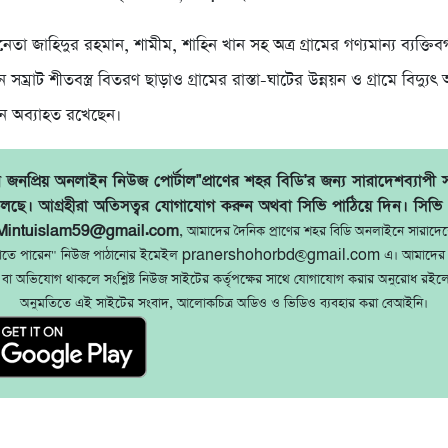
া জাহিদুর রহমান, শামীম, শাহিন খান সহ অত্র গ্রামের গণ্যমান্য ব্যক্তিবর
 সম্রাট শীতবস্ত্র বিতরণ ছাড়াও গ্রামের রাস্তা-ঘাটের উন্নয়ন ও গ্রামে বিদ্যু
ন অব্যাহত রখেছেন।
জনপ্রিয় অনলাইন নিউজ পোর্টাল"প্রাণের শহর বিডি'র জন্য সারাদেশব্যাপী 
লছে। আগ্রহীরা অতিসত্বর যোগাযোগ করুন অথবা সিভি পাঠিয়ে দিন। সিভি
Mintuislam59@gmail.com
, আমাদের দৈনিক প্রাণের শহর বিডি অনলাইনে সারাদে
ঠাতে পারেন" নিউজ পাঠানোর ইমেইল pranershohorbd@gmail.com এ। আমাদের 
 বা অভিযোগ থাকলে সংশ্লিষ্ট নিউজ সাইটের কর্তৃপক্ষের সাথে যোগাযোগ করার অনুরোধ রইল
অনুমতিতে এই সাইটের সংবাদ, আলোকচিত্র অডিও ও ভিডিও ব্যবহার করা বেআইনি।