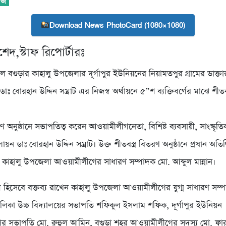
Download News PhotoCard (1080×1080)
েদ,স্টাফ রিপোর্টারঃ
লে বগুড়ার কাহালু উপজেলার দূর্গাপুর ইউনিয়নের নিয়ামতপুর গ্রামের ডাক্ত
াঃ বোরহান উদ্দিন সম্রাট এর নিজস্ব অর্থায়নে ৫”শ ব্যক্তিবর্গের মাঝে শীতবস
রণ অনুষ্ঠানে সভাপতিত্ব করেন আওয়ামীলীগনেতা, বিশিষ্ট ব্যবসায়ী, সাংস্কৃতিক 
ন ডাঃ বোরহান উদ্দিন সম্রাট। উক্ত শীতবস্ত্র বিতরণ অনুষ্ঠানে প্রধান অতি
েন কাহালু উপজেলা আওয়ামীলীগের সাধারণ সম্পাদক মো. আব্দুল মান্নান।
 হিসেবে বক্তব্য রাখেন কাহালু উপজেলা আওয়ামীলীগের যুগ্ম সাধারণ সম্
বালিকা উচ্চ বিদ্যালয়ের সভাপতি শফিকুল ইসলাম শফিক, দূর্গাপুর ইউনিয়ন
র সভাপতি মো. রুহুল আমিন, বগুড়া শহর আওয়ামীলীগের সদস্য মো. ফার