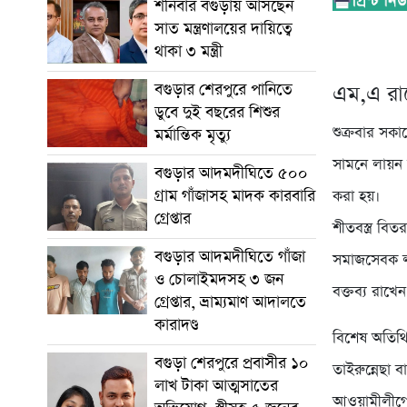
শনিবার বগুড়ায় আসছেন
সাত মন্ত্রণালয়ের দায়িত্বে
থাকা ৩ মন্ত্রী
বগুড়ার শেরপুরে পানিতে
এম,এ রাশ
ডুবে দুই বছরের শিশুর
শুক্রবার সকা
মর্মান্তিক মৃত্যু
সামনে লায়ন ড
বগুড়ার আদমদীঘিতে ৫০০
গ্রাম গাঁজাসহ মাদক কারবারি
করা হয়।
গ্রেপ্তার
শীতবস্ত্র বিত
বগুড়ার আদমদীঘিতে গাঁজা
সমাজসেবক লায়
ও চোলাইমদসহ ৩ জন
বক্তব্য রাখ
গ্রেপ্তার, ভ্রাম্যমাণ আদালতে
কারাদণ্ড
বিশেষ অতিথি
বগুড়া শেরপুরে প্রবাসীর ১০
তাইরুন্নেছা 
লাখ টাকা আত্মসাতের
আওয়ামীলীগে