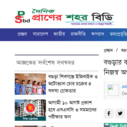
প্রচ্ছদ
সারাদেশ
জাতীয়
রাজনীতি
অপরাধ
তথ্যপ্রযুক্ত
/
প্রচ্ছদ
বগু
বগুড়ার ক
আজকের সর্বশেষ সবখবর
নিজস্ব অ
বগুড়া শিবগঞ্জে ইজিবাইক ও
অটোভ্যান চোর চক্রের ৪
ad
সদস্য গ্রেফতার
De
আগামী ১০ আগস্ট প্রকাশ
হবে এসএসসি ও সমমানের
পরীক্ষার ফল