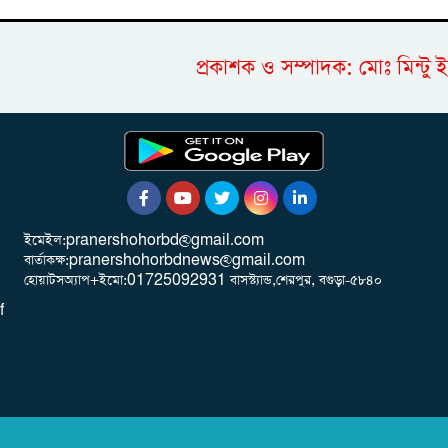
প্রকাশক ও সম্পাদক: মোঃ ম
ইমেইল:pranershohorbd@gmail.com
বার্তাকক্ষ:pranershohorbdnews@gmail.com
হোয়াটসঅ্যাপ+ইমো:01725092931 বাসস্ট্যান্ড,শেরপুর, বগুড়া-৫৮৪০
f