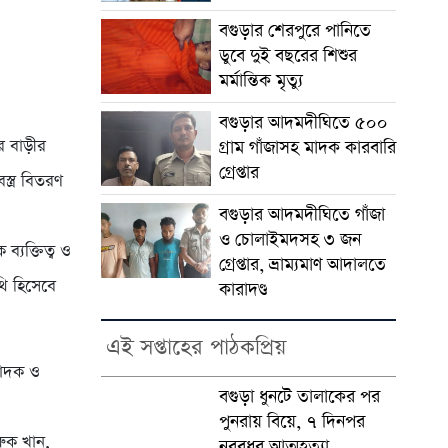
বগুড়ার শেরপুরে পানিতে
ডুবে দুই বছরের শিশুর
মর্মান্তিক মৃত্যু
বগুড়ার আদমদীঘিতে ৫০০
ার বাড়ীর
গ্রাম গাঁজাসহ মাদক কারবারি
গ্রেপ্তার
্ত্র বিতরণ
বগুড়ার আদমদীঘিতে গাঁজা
ও চোলাইমদসহ ৩ জন
ব্যক্তিত্ব ও
গ্রেপ্তার, ভ্রাম্যমাণ আদালতে
থি হিসেবে
কারাদণ্ড
এই সপ্তাহের পাঠকপ্রিয়
পাদক ও
বগুড়া ধুনটে তালাকের পর
পুনরায় বিয়ে, ৭ দিনপর
ুক খান,
নববধুর আত্মহত্যা