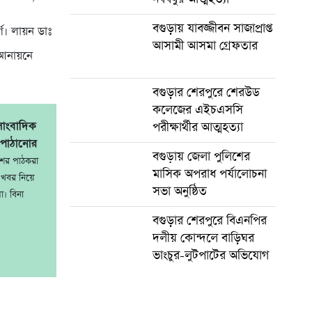
বগুড়ায় যাবজ্জীবন সাজাপ্রাপ্ত
্গ। লায়ন ডাঃ
আসামী আসমা গ্রেফতার
ৎ আনায়নে
বগুড়ার শেরপুরে শেরউড
কলেজের এইচএসসি
সাংবাদিক
পরীক্ষার্থীর আত্মহত্যা
 পাঠানোর
বগুড়ায় জেলা পুলিশের
শের পাঠকরা
মাসিক অপরাধ পর্যালোচনা
খবর নিয়ে
সভা অনুষ্ঠিত
ো। বিনা
বগুড়ার শেরপুরে বিএনপির
দলীয় কোন্দলে বাড়িঘর
ভাংচুর-লুটপাটের অভিযোগ