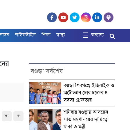
নোদন
লাইফস্টাইল
শিক্ষা
স্বাস্থ্য
অন্যান্য
িনের
বগুড়া সর্বশেষ
বগুড়া শিবগঞ্জে ইজিবাইক ও
অটোভ্যান চোর চক্রের ৪
সদস্য গ্রেফতার
শনিবার বগুড়ায় আসছেন
ফ-
ফ
সাত মন্ত্রণালয়ের দায়িত্বে
থাকা ৩ মন্ত্রী