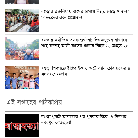
বগুড়ার এরুলিয়ায় বাসের চাপায় নিহত বেড়ে ৭ জন”
আহতদের রক্ত প্রয়োজন
বগুড়ায় মর্মান্তিক সড়ক দুর্ঘটনা: দিনমজুরের বাজারে
শাহ্ ফতেহ আলী বাসের ধাক্কায় নিহত ৬, আহত ২০
বগুড়া শিবগঞ্জে ইজিবাইক ও অটোভ্যান চোর চক্রের ৪
সদস্য গ্রেফতার
এই সপ্তাহের পাঠকপ্রিয়
বগুড়া ধুনটে তালাকের পর পুনরায় বিয়ে, ৭ দিনপর
নববধুর আত্মহত্যা