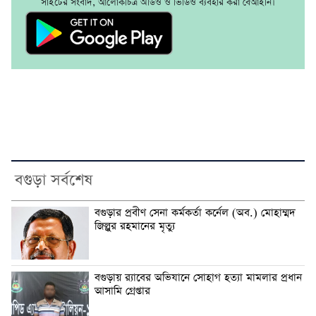
সাইটের সংবাদ, আলোকচিত্র অডিও ও ভিডিও ব্যবহার করা বেআইনি।
বগুড়া সর্বশেষ
বগুড়ার প্রবীণ সেনা কর্মকর্তা কর্নেল (অব.) মোহাম্মদ
জিল্লুর রহমানের মৃত্যু
‎বগুড়ায় র‍্যাবের অভিযানে সোহাগ হত্যা মামলার প্রধান
আসামি গ্রেপ্তার