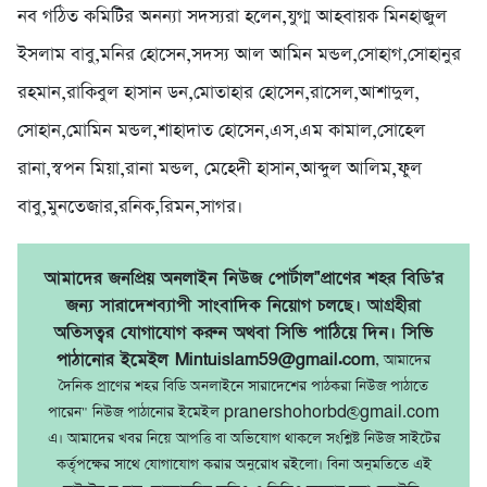
নব গঠিত কমিটির অনন্যা সদস্যরা হলেন,যুগ্ম আহবায়ক মিনহাজুল
ইসলাম বাবু,মনির হোসেন,সদস্য আল আমিন মন্ডল,সোহাগ,সোহানুর
রহমান,রাকিবুল হাসান ডন,মোতাহার হোসেন,রাসেল,আশাদুল,
সোহান,মোমিন মন্ডল,শাহাদাত হোসেন,এস,এম কামাল,সোহেল
রানা,স্বপন মিয়া,রানা মন্ডল, মেহেদী হাসান,আব্দুল আলিম,ফুল
বাবু,মুনতেজার,রনিক,রিমন,সাগর।
আমাদের জনপ্রিয় অনলাইন নিউজ পোর্টাল"প্রাণের শহর বিডি'র
জন্য সারাদেশব্যাপী সাংবাদিক নিয়োগ চলছে। আগ্রহীরা
অতিসত্বর যোগাযোগ করুন অথবা সিভি পাঠিয়ে দিন। সিভি
পাঠানোর ইমেইল Mintuislam59@gmail.com
, আমাদের
দৈনিক প্রাণের শহর বিডি অনলাইনে সারাদেশের পাঠকরা নিউজ পাঠাতে
পারেন" নিউজ পাঠানোর ইমেইল pranershohorbd@gmail.com
এ। আমাদের খবর নিয়ে আপত্তি বা অভিযোগ থাকলে সংশ্লিষ্ট নিউজ সাইটের
কর্তৃপক্ষের সাথে যোগাযোগ করার অনুরোধ রইলো। বিনা অনুমতিতে এই