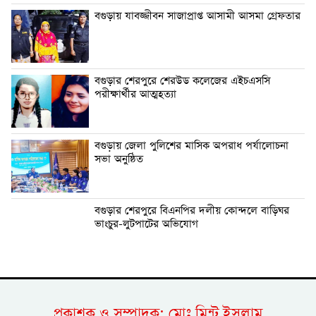
বগুড়ায় যাবজ্জীবন সাজাপ্রাপ্ত আসামী আসমা গ্রেফতার
বগুড়ার শেরপুরে শেরউড কলেজের এইচএসসি
পরীক্ষার্থীর আত্মহত্যা
বগুড়ায় জেলা পুলিশের মাসিক অপরাধ পর্যালোচনা
সভা অনুষ্ঠিত
বগুড়ার শেরপুরে বিএনপির দলীয় কোন্দলে বাড়িঘর
ভাংচুর-লুটপাটের অভিযোগ
প্রকাশক ও সম্পাদক: মোঃ মিন্টু ইসলাম