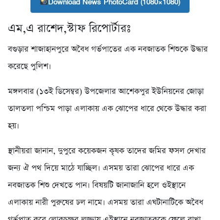
Download News PhotoCard (1080×1080)
এম,এ রাশেদ,স্টাফ রিপোর্টারঃ
বগুড়ার শাজাহানপুরে অবৈধ গর্ভপাতের এক নবজাতক শিশুকে উদ্ধার
করেছে পুলিশ।
মঙ্গলবার (১৩ই ডিসেম্বর) উপজেলার আশেকপুর ইউনিয়নের জোড়া
তালতলা পশ্চিম পাড়া এলাকায় এক ঝোপের ধারে থেকে উদ্ধার করা
হয়।
স্থানীয়রা জানান, দুপুরে কয়েকজন কৃষক তাদের জমির ফসল দেখার
জন্য ঐ পথ দিয়ে মাঠে যাচ্ছিল। এসময় তারা ঝোপের ধারে এক
নবজাতক শিশু দেখতে পান। বিষয়টি জানাজানি হলে ওইস্থানে
এলাকায় নারী পুরুষের ঢল নামে। এসময় তারা এঘটানাটিকে অবৈধ
গর্ভপাত করে লোকচক্ষুর লজ্জায় এইস্থানে নবজাতককে ফেলে রাখা