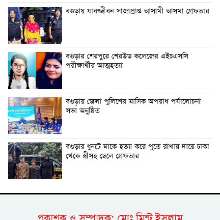
বগুড়ায় যাবজ্জীবন সাজাপ্রাপ্ত আসামী আসমা গ্রেফতার
বগুড়ার শেরপুরে শেরউড কলেজের এইচএসসি
পরীক্ষার্থীর আত্মহত্যা
বগুড়ায় জেলা পুলিশের মাসিক অপরাধ পর্যালোচনা
সভা অনুষ্ঠিত
বগুড়ার ধুনটে মাকে হত্যা করে পুতে রাখায় দায়ে ঢাকা
থেকে স্ত্রীসহ ছেলে গ্রেফতার
প্রকাশক ও সম্পাদক: মোঃ মিন্টু ইসলাম