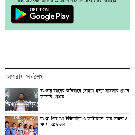
সাইটের সংবাদ, আলোকচিত্র অডিও ও ভিডিও ব্যবহার করা বেআইনি।
অপরাধ সর্বশেষ
‎বগুড়ায় র‍্যাবের অভিযানে সোহাগ হত্যা মামলার প্রধান
আসামি গ্রেপ্তার
বগুড়া শিবগঞ্জে ইজিবাইক ও অটোভ্যান চোর চক্রের ৪
সদস্য গ্রেফতার