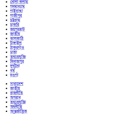
খোলা কলাম
গনমাধ্যাম
গাইবান্ধা
গাজীপুর
চট্টগ্রাম
চাকরি
জয়পুরহাট
জাতীয়
ঝালকাঠি
টাঙ্গাইল
ঠাকুরগাঁও
ঢাকা
তথ্যপ্রযুক্তি
দিনাজপুর
দুর্ঘটনা
ধর্ম
নওগাঁ
সারাদেশ
জাতীয়
রাজনীতি
অপরাধ
তথ্যপ্রযুক্তি
অর্থনীতি
আন্তর্জাতিক