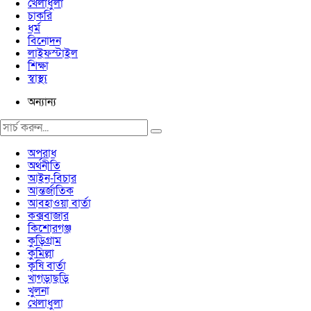
খেলাধুলা
চাকরি
ধর্ম
বিনোদন
লাইফস্টাইল
শিক্ষা
স্বাস্থ্য
অন্যান্য
অপরাধ
অর্থনীতি
আইন-বিচার
আন্তর্জাতিক
আবহাওয়া বার্তা
কক্সবাজার
কিশোরগঞ্জ
কুড়িগ্রাম
কুমিল্লা
কৃষি বার্তা
খাগড়াছড়ি
খুলনা
খেলাধুলা