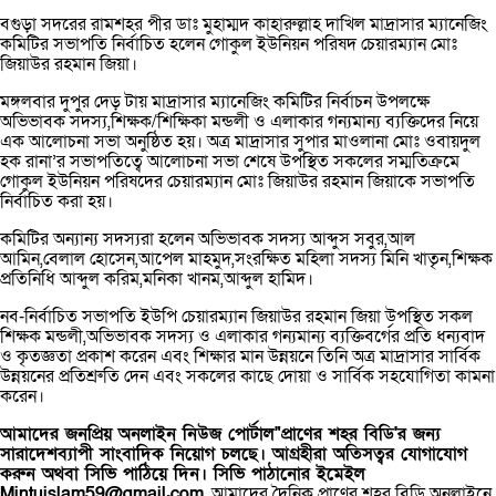
বগুড়া সদরের রামশহর পীর ডাঃ মুহাম্মদ কাহারুল্লাহ দাখিল মাদ্রাসার ম্যানেজিং
কমিটির সভাপতি নির্বাচিত হলেন গোকুল ইউনিয়ন পরিষদ চেয়ারম্যান মোঃ
জিয়াউর রহমান জিয়া।
মঙ্গলবার দুপুর দেড় টায় মাদ্রাসার ম্যানেজিং কমিটির নির্বাচন উপলক্ষে
অভিভাবক সদস্য,শিক্ষক/শিক্ষিকা মন্ডলী ও এলাকার গন্যমান্য ব্যক্তিদের নিয়ে
এক আলোচনা সভা অনুষ্ঠিত হয়। অত্র মাদ্রাসার সুপার মাওলানা মোঃ ওবায়দুল
হক রানা’র সভাপতিত্বে আলোচনা সভা শেষে উপস্থিত সকলের সম্মতিক্রমে
গোকুল ইউনিয়ন পরিষদের চেয়ারম্যান মোঃ জিয়াউর রহমান জিয়াকে সভাপতি
নির্বাচিত করা হয়।
কমিটির অন্যান্য সদস্যরা হলেন অভিভাবক সদস্য আব্দুস সবুর,আল
আমিন,বেলাল হোসেন,আপেল মাহমুদ,সংরক্ষিত মহিলা সদস্য মিনি খাতৃন,শিক্ষক
প্রতিনিধি আব্দুল করিম,মনিকা খানম,আব্দুল হামিদ।
নব-নির্বাচিত সভাপতি ইউপি চেয়ারম্যান জিয়াউর রহমান জিয়া উপস্থিত সকল
শিক্ষক মন্ডলী,অভিভাবক সদস্য ও এলাকার গন্যমান্য ব্যক্তিবর্গের প্রতি ধন্যবাদ
ও কৃতজ্ঞতা প্রকাশ করেন এবং শিক্ষার মান উন্নয়নে তিনি অত্র মাদ্রাসার সার্বিক
উন্নয়নের প্রতিশ্রুতি দেন এবং সকলের কাছে দোয়া ও সার্বিক সহযোগিতা কামনা
করেন।
আমাদের জনপ্রিয় অনলাইন নিউজ পোর্টাল"প্রাণের শহর বিডি'র জন্য
সারাদেশব্যাপী সাংবাদিক নিয়োগ চলছে। আগ্রহীরা অতিসত্বর যোগাযোগ
করুন অথবা সিভি পাঠিয়ে দিন। সিভি পাঠানোর ইমেইল
Mintuislam59@gmail.com
, আমাদের দৈনিক প্রাণের শহর বিডি অনলাইনে