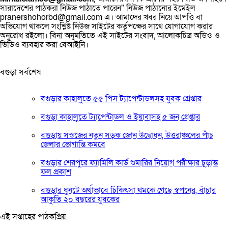
সারাদেশের পাঠকরা নিউজ পাঠাতে পারেন" নিউজ পাঠানোর ইমেইল
pranershohorbd@gmail.com এ। আমাদের খবর নিয়ে আপত্তি বা
অভিযোগ থাকলে সংশ্লিষ্ট নিউজ সাইটের কর্তৃপক্ষের সাথে যোগাযোগ করার
অনুরোধ রইলো। বিনা অনুমতিতে এই সাইটের সংবাদ, আলোকচিত্র অডিও ও
ভিডিও ব্যবহার করা বেআইনি।
বগুড়া সর্বশেষ
বগুড়ার কাহালুতে ৫৫ পিস ট্যাপেন্টাডলসহ যুবক গ্রেপ্তার
বগুড়া কাহালুতে ট্যাপেন্টাডল ও ইয়াবাসহ ৫ জন গ্রেপ্তার
বগুড়ায় সওজের নতুন সড়ক জোন উদ্বোধন, উত্তরাঞ্চলের পাঁচ
জেলার ভোগান্তি কমবে
বগুড়ার শেরপুরে ফ্যামিলি কার্ড শুমারির নিয়োগ পরীক্ষার চূড়ান্ত
ফল প্রকাশ
বগুড়ার ধুনটে অর্থাভাবে চিকিৎসা থমকে গেছে স্বপনের, বাঁচার
আকুতি ২০ বছরের যুবকের
এই সপ্তাহের পাঠকপ্রিয়