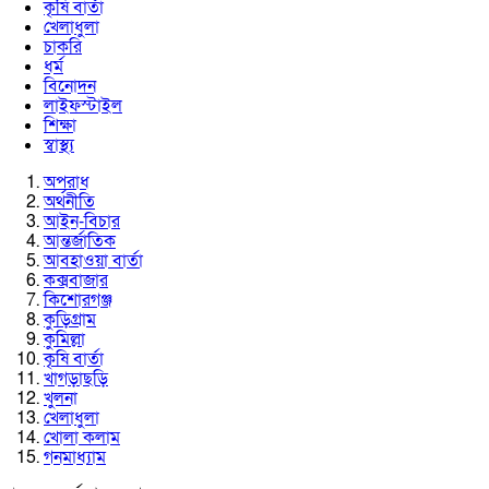
কৃষি বার্তা
খেলাধুলা
চাকরি
ধর্ম
বিনোদন
লাইফস্টাইল
শিক্ষা
স্বাস্থ্য
অপরাধ
অর্থনীতি
আইন-বিচার
আন্তর্জাতিক
আবহাওয়া বার্তা
কক্সবাজার
কিশোরগঞ্জ
কুড়িগ্রাম
কুমিল্লা
কৃষি বার্তা
খাগড়াছড়ি
খুলনা
খেলাধুলা
খোলা কলাম
গনমাধ্যাম