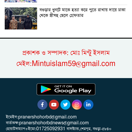
বগুড়ার ধুনটে মাকে হত্যা করে পুতে রাখায় দায়ে ঢাকা
থেকে স্ত্রীসহ ছেলে গ্রেফতার
প্রকাশক ও সম্পাদক: মোঃ মিন্টু ইসলাম
মেইল:Mintuislam59@gmail.com
ইমেইল:pranershohorbd@gmail.com
বার্তাকক্ষ:pranershohorbdnews@gmail.com
হোয়াটসঅ্যাপ+ইমো:01725092931 বাসস্ট্যান্ড,শেরপুর, বগুড়া-৫৮৪০