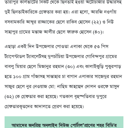
তারাপুর কার্লভাটের নিকট থেকে ছিনতাই হওয়া অটোচার্জার উদ্ধারসহ
দুই ছিনতাইকারিকে গ্রেফতার করা হয়। এরা হলো, আরজি নওগাঁয়
বসবামকারি আব্দুর রাজ্জাকের ছেলে রাকিব হোসেন (২২) ও নিউ
সাহাপুর গ্রামের মন্তাজ আলীর ছেলে ফারুক হোসেন (৪০)।
এছাড়া একই দিন উপজেলার পোওতা এলাকা থেকে ৫৩ পিস
ট্যাপেন্টাডল ট্যাবলেটসহ দুপচাঁচিয়া উপজেলার গোবিন্দপুর গ্রামের
বাবলু মিয়ার ছেলে মিজানুর রহমান (৩০) এবং কালাইকুড়ি পুকুরপাড়
হতে ১০০ গ্রাম গাঁজাসহ সান্তাহার চা বাগান এলাকার সাজেদুর রহমান
সাজুর ছেলে নুর নেওয়াজ মো: নাছিম আহম্মেদ দোলন ওরফে মাসুদ
(৩২) কে গ্রেফতার করা হয়েছে। গতকাল বৃহস্পতিবার দুপুরে
গ্রেফতারকৃতদের আদালতে প্রেরণ করা হয়েছে।
আমাদের জনপ্রিয় অনলাইন নিউজ পোর্টাল"প্রাণের শহর বিডি'র