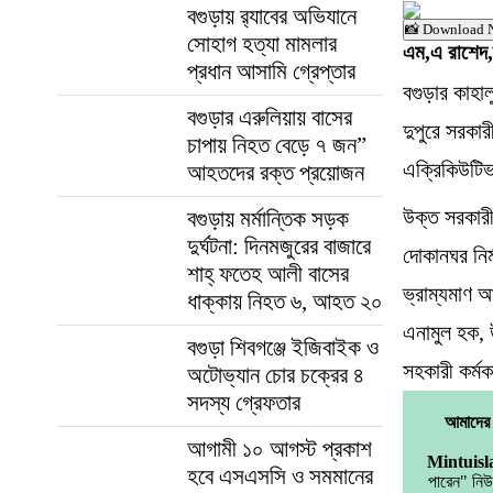
‎বগুড়ায় র‍্যাবের অভিযানে
📸 Download 
সোহাগ হত্যা মামলার
এম,এ রাশেদ,স
প্রধান আসামি গ্রেপ্তার
বগুড়ার কাহা
বগুড়ার এরুলিয়ায় বাসের
দুপুরে সরকা
চাপায় নিহত বেড়ে ৭ জন”
এক্রিকিউটিভ
আহতদের রক্ত প্রয়োজন
উক্ত সরকারী
বগুড়ায় মর্মান্তিক সড়ক
দুর্ঘটনা: দিনমজুরের বাজারে
দোকানঘর নির
শাহ্ ফতেহ আলী বাসের
ভ্রাম্যমাণ
ধাক্কায় নিহত ৬, আহত ২০
এনামুল হক, 
বগুড়া শিবগঞ্জে ইজিবাইক ও
সহকারী কর্মক
অটোভ্যান চোর চক্রের ৪
সদস্য গ্রেফতার
আমাদের 
আগামী ১০ আগস্ট প্রকাশ
Mintuis
হবে এসএসসি ও সমমানের
পারেন" ন