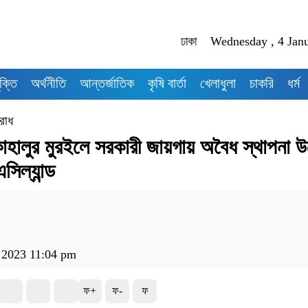
ঢাকা
Wednesday , 4 Jan
ক্তি
অর্থনীতি
আন্তর্জাতিক
কৃষি বার্তা
খেলাধুলা
চাকরি
ধর্ম
রাধ
কাহালুর মুরইলে সরকারী জায়গায় অবৈধ স্থাপনা উ
িল্যান্ড
, 2023 11:04 pm
ফ+
ফ-
ফ