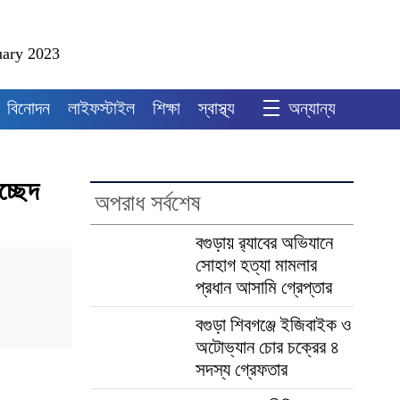
uary 2023
বিনোদন
লাইফস্টাইল
শিক্ষা
স্বাস্থ্য
অন্যান্য
চ্ছেদ
অপরাধ সর্বশেষ
‎বগুড়ায় র‍্যাবের অভিযানে
সোহাগ হত্যা মামলার
প্রধান আসামি গ্রেপ্তার
বগুড়া শিবগঞ্জে ইজিবাইক ও
অটোভ্যান চোর চক্রের ৪
সদস্য গ্রেফতার