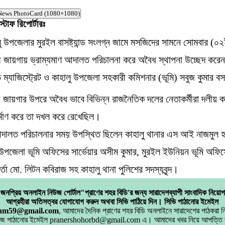
News PhotoCard (1080×1080)
্টাফ রিপোর্টারঃ
লু উপজেলার মুরইল বাসষ্ট্যান্ড সংলগ্ন জামে মসজিদের সামনে সোমবার (০২
রী জায়গায় ভ্রাম্যমাণ আদালত পরিচালনা করে অবৈধ স্থাপনা উচ্ছেদ করে
 ম্যাজিস্ট্রেট ও কাহালু উপজেলা সহকারী কমিশনার (ভূমি) সবুজ কুমার 
 জায়গার উপরে অবৈধ ভাবে বিভিন্ন রাজনৈতিক দলের নেতাকর্মীরা দলীয় কা
্মাণ করে তা দখল করে রেখেছিল।
 আদালত পরিচালনার সময় উপস্থিত ছিলেন কাহালু থানার এস আই নাজমু
উপজেলা ভূমি অফিসের সার্ভেয়ার অসীম কুমার, মুরইল ইউনিয়ন ভূমি অফি
র্তা মো. লিটন কবিরাজ সহ কাহালু থানা পুলিশের সদস্যবৃন্দ।
জনপ্রিয় অনলাইন নিউজ পোর্টাল"প্রাণের শহর বিডি'র জন্য সারাদেশব্যাপী সাংবাদিক নিয়
আগ্রহীরা অতিসত্বর যোগাযোগ করুন অথবা সিভি পাঠিয়ে দিন। সিভি পাঠানোর ইমেইল
lam59@gmail.com
, আমাদের দৈনিক প্রাণের শহর বিডি অনলাইনে সারাদেশের পাঠকরা 
িউজ পাঠানোর ইমেইল pranershohorbd@gmail.com এ। আমাদের খবর নিয়ে আপত্তি 