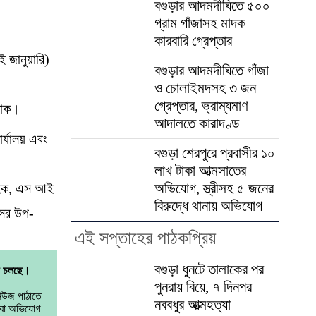
বগুড়ার আদমদীঘিতে ৫০০
গ্রাম গাঁজাসহ মাদক
কারবারি গ্রেপ্তার
ই জানুয়ারি)
বগুড়ার আদমদীঘিতে গাঁজা
ন
ও চোলাইমদসহ ৩ জন
গ্রেপ্তার, ভ্রাম্যমাণ
বসাক।
আদালতে কারাদণ্ড
র্যালয় এবং
বগুড়া শেরপুরে প্রবাসীর ১০
লাখ টাকা আত্মসাতের
অভিযোগ, স্ত্রীসহ ৫ জনের
ল হক, এস আই
বিরুদ্ধে থানায় অভিযোগ
সের উপ-
এই সপ্তাহের পাঠকপ্রিয়
বগুড়া ধুনটে তালাকের পর
োগ চলছে।
পুনরায় বিয়ে, ৭ দিনপর
নিউজ পাঠাতে
নববধুর আত্মহত্যা
বা অভিযোগ