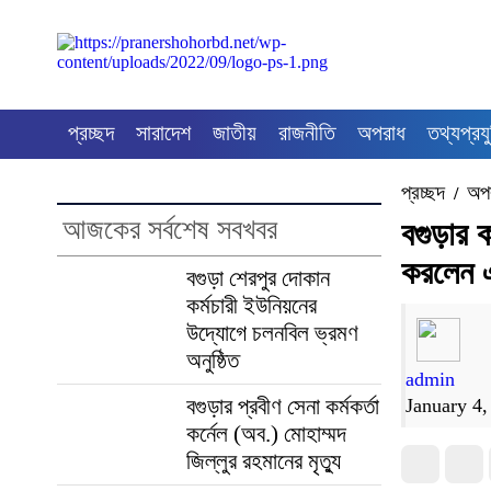
প্রচ্ছদ
সারাদেশ
জাতীয়
রাজনীতি
অপরাধ
তথ্যপ্রযু
প্রচ্ছদ
অপ
/
আজকের সর্বশেষ সবখবর
বগুড়ার 
করলেন এস
বগুড়া শেরপুর দোকান
কর্মচারী ইউনিয়নের
উদ্যোগে চলনবিল ভ্রমণ
অনুষ্ঠিত
admin
বগুড়ার প্রবীণ সেনা কর্মকর্তা
January 4
কর্নেল (অব.) মোহাম্মদ
জিল্লুর রহমানের মৃত্যু