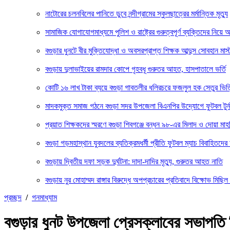
নাটোরের চলনবিলের পানিতে ডুবে নন্দীগ্রামের স্কুলছাত্রের মর্মান্তিক মৃত্যু
সামাজিক যোগাযোগমাধ্যমে পুলিশ ও রাষ্ট্রের গুরুত্বপূর্ণ ব্যক্তিদের নিয়ে 
বগুড়ার ধুনটে বীর মুক্তিযোদ্ধা ও অবসরপ্রাপ্ত শিক্ষক আব্দুস সোবহান মাস
বগুড়ায় দুলাভাইয়ের রামদার কোপে গৃহবধূ গুরুতর আহত, হাসপাতালে ভর্তি
কোটি ১৬ লাখ টাকা ব্যয়ে বগুড়া গাবতলীর ধলিরচরে ফজলুল হক সেতুর ভিত্
মাদকমুক্ত সমাজ গঠনে বগুড়া সদর উপজেলা বিএনপির উদ্যোগে ফুটবল টুর্নাম
প্রয়াত শিক্ষকদের স্মরণে বগুড়া শিবগঞ্জে বন্ধন ৯৮-এর মিলাদ ও দোয়া মা
বগুড়া গড়মহাস্থান যুবদলের ব্যতিক্রমধর্মী প্রীতি ফুটবল ম্যাচ বিবাহিত
বগুড়ায় দ্বিতীয় দফা সড়ক দুর্ঘটনা: দাদা-দাদির মৃত্যু, গুরুতর আহত নাতি
বগুড়ায় নুর মোহাম্মদ রাঙ্গার বিরুদ্ধে অপপ্রচারের প্রতিবাদে বিক্ষোভ মিছি
প্রচ্ছদ
/
গনমাধ্যাম
বগুড়ার ধুনট উপজেলা প্রেসক্লাবের সভাপতি গ