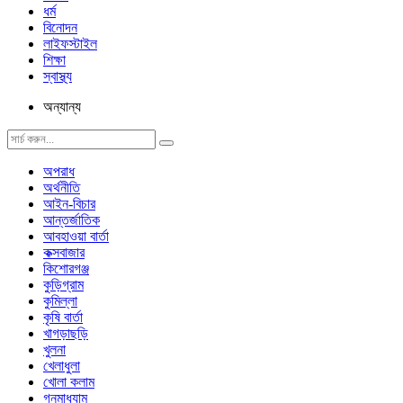
ধর্ম
বিনোদন
লাইফস্টাইল
শিক্ষা
স্বাস্থ্য
অন্যান্য
অপরাধ
অর্থনীতি
আইন-বিচার
আন্তর্জাতিক
আবহাওয়া বার্তা
কক্সবাজার
কিশোরগঞ্জ
কুড়িগ্রাম
কুমিল্লা
কৃষি বার্তা
খাগড়াছড়ি
খুলনা
খেলাধুলা
খোলা কলাম
গনমাধ্যাম