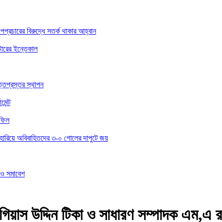
অপপ্রচারের বিরুদ্ধে সতর্ক থাকার আহ্বান
্টারের ইন্তেকাল
তিপ্রস্তর স্থাপন
েন্ট
হফিল
দের হারিয়ে অবিবাহিতদের ৩-০ গোলের দাপুটে জয়
ল ও সমাবেশ
িয়াস উদ্দিন টিকা ও সাধারণ সম্পাদক এম,এ 