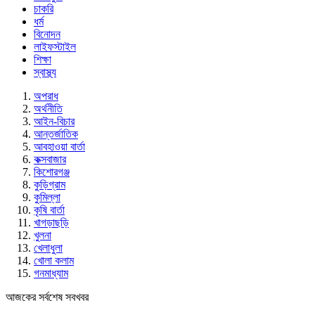
চাকরি
ধর্ম
বিনোদন
লাইফস্টাইল
শিক্ষা
স্বাস্থ্য
অপরাধ
অর্থনীতি
আইন-বিচার
আন্তর্জাতিক
আবহাওয়া বার্তা
কক্সবাজার
কিশোরগঞ্জ
কুড়িগ্রাম
কুমিল্লা
কৃষি বার্তা
খাগড়াছড়ি
খুলনা
খেলাধুলা
খোলা কলাম
গনমাধ্যাম
আজকের সর্বশেষ সবখবর