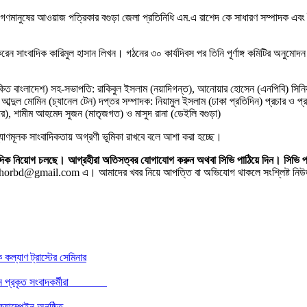
ক গণমানুষের আওয়াজ পত্রিকার বগুড়া জেলা প্রতিনিধি এম.এ রাশেদ কে সাধারণ সম্পাদক এবং
রেন সাংবাদিক কারিমুল হাসান লিখন। গঠনের ৩০ কার্যদিবস পর তিনি পূর্ণাঙ্গ কমিটির অনুমো
ত বাংলাদেশ) সহ-সভাপতি: রাকিবুল ইসলাম (নয়াদিগন্ত), আনোয়ার হোসেন (এনপিবি) সিনিয়র য
ুল মোমিন (চ্যানেল টেন) দপ্তর সম্পাদক: নিয়ামুল ইসলাম (ঢাকা প্রতিদিন) প্রচার ও প্রকাশ
র), শামীম আহমেদ সুজন (মাতৃজগত) ও মাসুদ রানা (ডেইলি বগুড়া)
ল্যাণমূলক সাংবাদিকতায় অগ্রণী ভূমিকা রাখবে বলে আশা করা হচ্ছে।
 সাংবাদিক নিয়োগ চলছে। আগ্রহীরা অতিসত্বর যোগাযোগ করুন অথবা সিভি পাঠিয়ে দিন।
horbd@gmail.com এ। আমাদের খবর নিয়ে আপত্তি বা অভিযোগ থাকলে সংশ্লিষ্ট নিউজ স
 কল্যাণ ট্রাস্টের সেমিনার
দ্বিগ্ন প্রকৃত সংবাদকর্মীরা ‎
্যাম্পেইন অনুষ্ঠিত