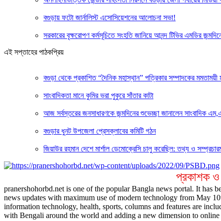
বগুড়ায় ফটো জার্নালিস্ট এসোসিয়েশনের আলোচনা সভা!
সরকারের বৃক্ষরোপণ কর্মসূচিতে সংহতি জানিয়ে আনন্দ টিভির এমডির জন্মদিনে
এই সপ্তাহের পাঠকপ্রিয়
বগুড়া থেকে প্রকাশিত “দৈনিক মহাস্থান” পত্রিকার সম্পাদকের মমতাময়ী
সাংবাদিকতা মানে কুমির ভরা পুকুরে সাঁতার কাটা
আজ সর্বস্তরের জনসাধারণকে জন্মদিনের শুভেচ্ছা জানালেন সাংবাদিক এম,
বগুড়ার ধুনট উপজেলা প্রেসক্লাবের কমিটি গঠন
জিয়াউর রহমান দেশে মার্শাল ডেমোক্রেসি চালু করেছিল: তথ্য ও সম্প্রচারমন্
প্রকাশক ও
pranershohorbd.net is one of the popular Bangla news portal. It has be
news updates with maximum use of modern technology from May 10th 20
information technology, health, sports, columns and features are inclu
with Bengali around the world and adding a new dimension to online 