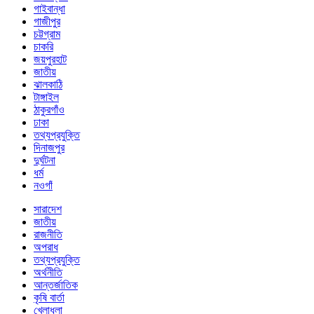
গাইবান্ধা
গাজীপুর
চট্টগ্রাম
চাকরি
জয়পুরহাট
জাতীয়
ঝালকাঠি
টাঙ্গাইল
ঠাকুরগাঁও
ঢাকা
তথ্যপ্রযুক্তি
দিনাজপুর
দুর্ঘটনা
ধর্ম
নওগাঁ
সারাদেশ
জাতীয়
রাজনীতি
অপরাধ
তথ্যপ্রযুক্তি
অর্থনীতি
আন্তর্জাতিক
কৃষি বার্তা
খেলাধুলা