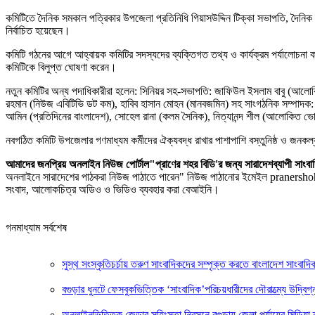
‎কমিটিতে দৈনিক সমকাল পত্রিকার উপজেলা প্রতিনিধি গিয়াসউদ্দিন টিক্কা সভাপতি, দৈনি
নির্বাচিত হয়েছেন।
‎কমিটি গঠনের আগে আহ্বায়ক কমিটির সদস্যদের ব্যক্তিগত তথ্য ও কার্যক্রম পর্যালোচনা ক
কমিটিকে বিলুপ্ত ঘোষণা করেন।
‎নতুন কমিটির অন্য পদাধিকারীরা হলেন: সিনিয়র সহ-সভাপতি: জাফিউল ইসলাম বাবু (আলোকি
রহমান (নিউজ এবিটিভি ডট কম), হাবিব হাসান মোহন (মানবজমিন) সহ সাংগঠনিক সম্পাদক: আব্দ
আমিন (প্রতিদিনের বাংলাদেশ), সোহেল রানা (কলম সৈনিক), নিত্যানন্দ শীল (আলোকিত ভো
‎নবগঠিত কমিটি উপজেলার গণমাধ্যম কর্মীদের ঐক্যবদ্ধ রাখার পাশাপাশি বস্তুনিষ্ঠ ও জনক
আমাদের জনপ্রিয় অনলাইন নিউজ পোর্টাল"প্রাণের শহর বিডি'র জন্য সারাদেশব্যাপী
অনলাইনে সারাদেশের পাঠকরা নিউজ পাঠাতে পারেন" নিউজ পাঠানোর ইমেইল pranersho
সংবাদ, আলোকচিত্র অডিও ও ভিডিও ব্যবহার করা বেআইনি।
গনমাধ্যাম সর্বশেষ
সুস্থ সংস্কৃতিচর্চায় তরুণ সাংবাদিকদের সম্পৃক্ত করতে বাংলাদেশ সাংবাদিক
‎বগুড়ার ধুনটে ফেসবুকভিত্তিক ‘সাংবাদিক’পরিচয়ধারীদের দৌরাত্ম্যে উ
অনলাইনভিত্তিক জেন্ডার সহিংসতা নিরসনে বগুড়ায় জেলা পর্যায়ের মিডিয়া ক